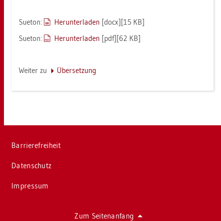
Sue­ton:
Her­un­ter­la­den
[docx][15 KB]
Sue­ton:
Her­un­ter­la­den
[pdf][62 KB]
Wei­ter zu
Über­set­zung
Bar­rie­re­frei­heit
Da­ten­schutz
Im­pres­sum
Zum Sei­ten­an­fang