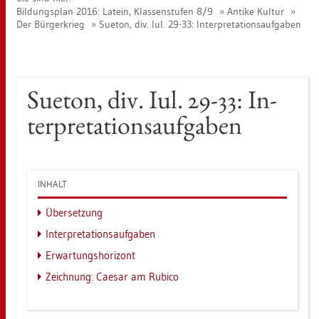
Bil­dungs­plan 2016: La­tein, Klas­sen­stu­fen 8/9
An­ti­ke Kul­tur
Der Bür­ger­krieg
Sue­ton, div. Iul. 29-33: In­ter­pre­ta­ti­ons­auf­ga­ben
Sue­ton, div. Iul. 29-33: In­
ter­pre­ta­ti­ons­auf­ga­ben
IN­HALT
Über­set­zung
In­ter­pre­ta­ti­ons­auf­ga­ben
Er­war­tungs­ho­ri­zont
Zeich­nung: Cae­sar am Ru­bi­co