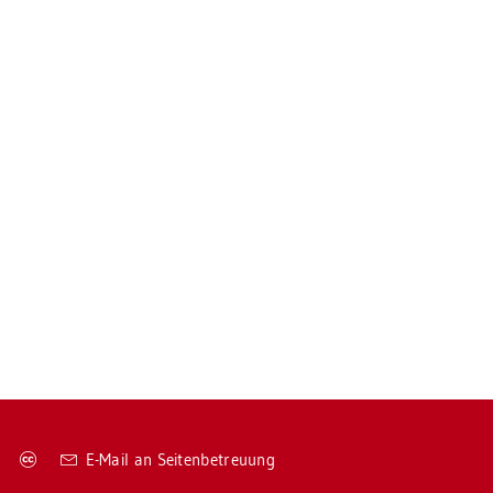
Co­
E-Mail an Sei­ten­be­treu­ung
py­