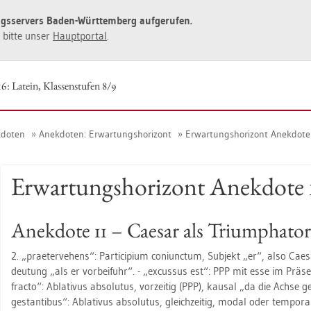
ngs­ser­vers Baden-Würt­tem­berg auf­ge­ru­fen.
ie bitte unser
Haupt­por­tal
.
6: La­tein, Klas­sen­stu­fen 8/9
­do­ten
An­ek­do­ten: Er­war­tungs­ho­ri­zont
Er­war­tungs­ho­ri­zont An­ek­do­t
Er­war­tungs­ho­ri­zont An­ek­do­te 
An­ek­do­te 11 – Cae­sar als Tri­um­pha­tor
2. „prae­ter­ve­hens“: Par­ti­ci­pi­um co­ni­unc­tum, Sub­jekt „er“, also Cae­s
deu­tung „als er vor­bei­fuhr“. - „ex­cus­sus est“: PPP mit esse im Prä­sen
frac­to“: Ab­la­ti­vus ab­so­lu­tus, vor­zei­tig (PPP), kau­sal „da die Achse 
ge­stan­ti­bus“: Ab­la­ti­vus ab­so­lu­tus, gleich­zei­tig, modal oder tem­p