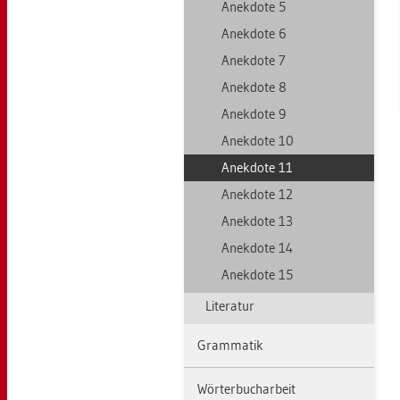
An­ek­do­te 5
An­ek­do­te 6
An­ek­do­te 7
An­ek­do­te 8
An­ek­do­te 9
An­ek­do­te 10
An­ek­do­te 11
An­ek­do­te 12
An­ek­do­te 13
An­ek­do­te 14
An­ek­do­te 15
Li­te­ra­tur
Gram­ma­tik
Wör­ter­buch­ar­beit