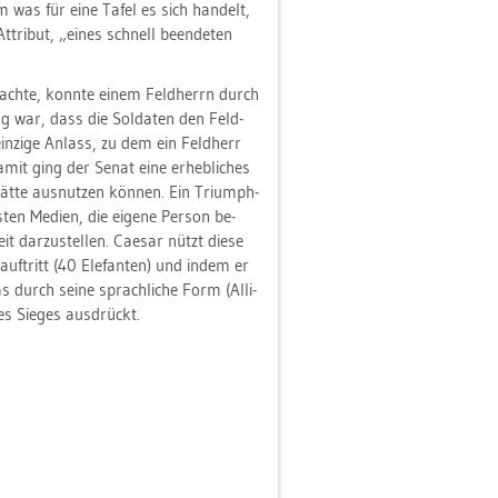
rt, um was für eine Tafel es sich han­delt,
At­tri­but, „eines schnell be­en­de­ten
ach­te, konn­te einem Feld­herrn durch
ng war, dass die Sol­da­ten den Feld­
in­zi­ge An­lass, zu dem ein Feld­herr
mit ging der Senat eine er­heb­li­ches
n hätte aus­nut­zen kön­nen. Ein Tri­umph­
ten Me­di­en, die ei­ge­ne Per­son be­
it dar­zu­stel­len. Cae­sar nützt diese
auf­tritt (40 Ele­fan­ten) und indem er
das durch seine sprach­li­che Form (Al­li­
­nes Sie­ges aus­drückt.