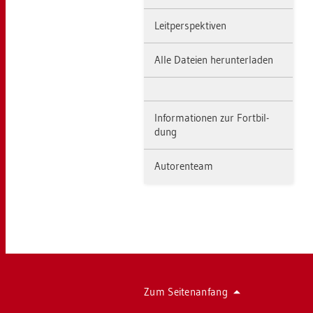
Leit­per­spek­ti­ven
Alle Da­tei­en her­un­ter­la­den
In­for­ma­tio­nen zur Fort­bil­
dung
Au­to­ren­team
Zum Sei­ten­an­fang