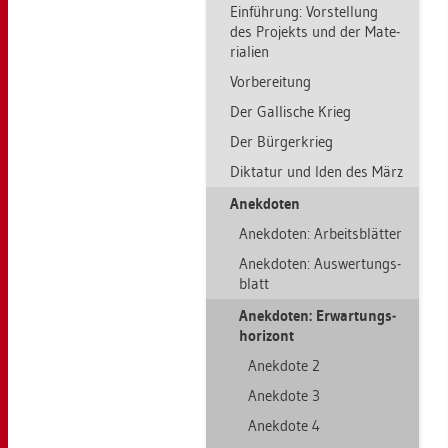
Ein­füh­rung: Vor­stel­lung
des Pro­jekts und der Ma­te­
ria­li­en
Vor­be­rei­tung
Der Gal­li­sche Krieg
Der Bür­ger­krieg
Dik­ta­tur und Iden des März
An­ek­do­ten
An­ek­do­ten: Ar­beits­blät­ter
An­ek­do­ten: Aus­wer­tungs­
blatt
An­ek­do­ten: Er­war­tungs­
ho­ri­zont
An­ek­do­te 2
An­ek­do­te 3
An­ek­do­te 4