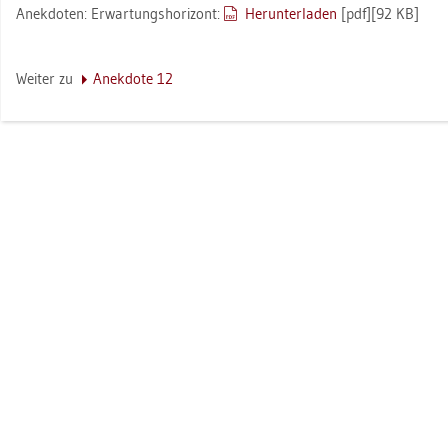
An­ek­do­ten: Er­war­tungs­ho­ri­zont:
Her­un­ter­la­den
[pdf][92 KB]
Wei­ter zu
An­ek­do­te 12