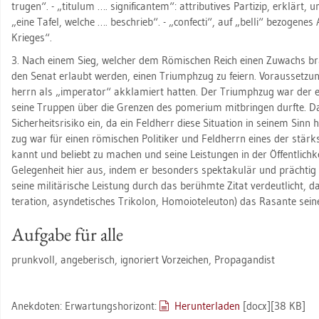
tru­gen“. - „ti­tu­lum …. si­gni­fi­can­tem“: at­tri­bu­ti­ves Par­ti­zip, er­klä
„eine Tafel, wel­che …. be­schrieb“. - „con­fec­ti“, auf „belli“ be­zo­ge­nes 
Krie­ges“.
3. Nach einem Sieg, wel­cher dem Rö­mi­schen Reich einen Zu­wachs br
den Senat er­laubt wer­den, einen Tri­umph­zug zu fei­ern. Vor­aus­set­zu
herrn als „im­pe­ra­tor“ ak­kla­miert hat­ten. Der Tri­umph­zug war der e
seine Trup­pen über die Gren­zen des po­me­ri­um mit­brin­gen durf­te. Da
Si­cher­heits­ri­si­ko ein, da ein Feld­herr diese Si­tua­ti­on in sei­nem Sin
zug war für einen rö­mi­schen Po­li­ti­ker und Feld­herrn eines der stärks­
kannt und be­liebt zu ma­chen und seine Leis­tun­gen in der Öf­fent­lich­ke
Ge­le­gen­heit hier aus, indem er be­son­ders spek­ta­ku­lär und präch­tig 
seine mi­li­tä­ri­sche Leis­tung durch das be­rühm­te Zitat ver­deut­licht, 
te­ra­ti­on, asyn­de­ti­sches Tri­ko­lon, Ho­moi­o­teleu­ton) das Ra­san­te sei
Auf­ga­be für alle
prunk­voll, an­ge­be­risch, igno­riert Vor­zei­chen, Pro­pa­gan­dist
An­ek­do­ten: Er­war­tungs­ho­ri­zont:
Her­un­ter­la­den
[docx][38 KB]