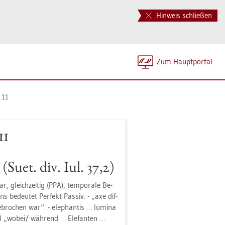
Hinweis schließen
Zum Haupt­por­tal
e 11
11
 (Suet. div. Iul. 37,2)
ar, gleich­zei­tig (PPA), tem­po­ra­le Be­
s be­deu­tet Per­fekt Pas­siv. - „axe dif­
ge­bro­chen war“. - ele­phan­tis … lu­mi­na
o­ral „wobei/ wäh­rend … Ele­fan­ten …