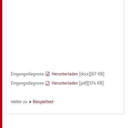
Ein­gangs­dia­gno­se:
Her­un­ter­la­den
[docx][67 KB]
Ein­gangs­dia­gno­se:
Her­un­ter­la­den
[pdf][574 KB]
Wei­ter zu
Bei­spiel­text