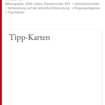
Bil­dungs­plan 2016: La­tein, Klas­sen­stu­fen 8/9
Wör­ter­buch­ar­beit
Vor­be­rei­tung auf die Wör­ter­buch­be­nut­zung
Ein­gangs­dia­gno­se
Tipp-Kar­ten
Tipp-Kar­ten