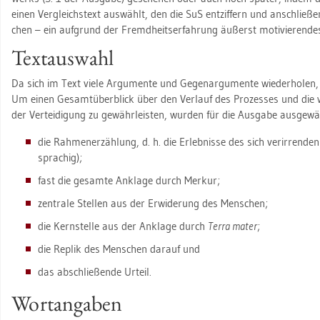
einen Ver­gleichs­text aus­wählt, den die SuS ent­zif­fern und an­schlie­
chen – ein auf­grund der Fremd­heits­er­fah­rung äu­ßerst mo­ti­vie­ren­de
Text­aus­wahl
Da sich im Text viele Ar­gu­men­te und Ge­gen­ar­gu­men­te wie­der­ho­le
Um einen Ge­samt­über­blick über den Ver­lauf des Pro­zes­ses und die we
der Ver­tei­di­gung zu ge­währ­leis­ten, wur­den für die Aus­ga­be aus­ge­wä
die Rah­men­er­zäh­lung, d. h. die Er­leb­nis­se des sich ver­ir­ren­den 
spra­chig);
fast die ge­sam­te An­kla­ge durch Mer­kur;
zen­tra­le Stel­len aus der Er­wi­de­rung des Men­schen;
die Kern­stel­le aus der An­kla­ge durch
Terra mater
;
die Re­plik des Men­schen dar­auf und
das ab­schlie­ßen­de Ur­teil.
Wort­an­ga­ben