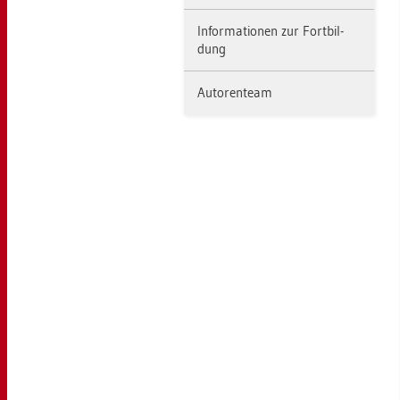
In­for­ma­tio­nen zur Fort­bil­
dung
Au­to­ren­team