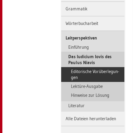
Gram­ma­tik
Wör­ter­buch­ar­beit
Leit­per­spek­ti­ven
Ein­füh­rung
Das Iu­di­ci­um Iovis des
Pau­lus Nia­vis
Edi­to­ri­sche Vor­über­le­gun­
gen
Lek­tü­re-Aus­ga­be
Hin­wei­se zur Lö­sung
Li­te­ra­tur
Alle Da­tei­en her­un­ter­la­den