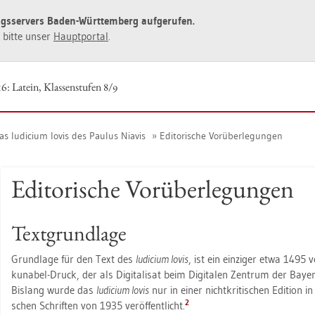
ngs­ser­vers Baden-Würt­tem­berg auf­ge­ru­fen.
ie bitte unser
Haupt­por­tal
.
6: La­tein, Klas­sen­stu­fen 8/9
as Iu­di­ci­um Iovis des Pau­lus Nia­vis
Edi­to­ri­sche Vor­über­le­gun­gen
Edi­to­ri­sche Vor­über­le­gun­gen
Text­grund­la­ge
Grund­la­ge für den Text des
Iu­di­ci­um Iovis
, ist ein ein­zi­ger etwa 1495 ve
ku­na­bel-Druck, der als Di­gi­ta­li­sat beim Di­gi­ta­len Zen­trum der Baye­ri
Bis­lang wurde das
Iu­di­ci­um Iovis
nur in einer nicht­kri­ti­schen Edi­ti­on
2
schen Schrif­ten von 1935 ver­öf­fent­licht.