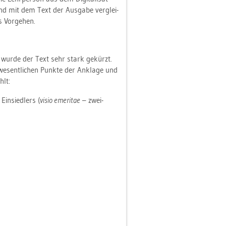
ßend mit dem Text der Aus­ga­be ver­glei­
s Vor­ge­hen.
n, wurde der Text sehr stark ge­kürzt.
­sent­li­chen Punk­te der An­kla­ge und
hlt:
Ein­sied­lers (
visio eme­ri­tae
– zwei­