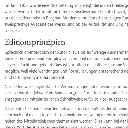
Im Jahr 1953 wurde eine Über­set­zung vor­ge­legt, die in den Frei­ber­ger
wurde, wo­durch der mon­ta­ne In­ter­es­sen­schwer­punkt deut­lich wird,
ort der be­deu­tends­ten Berg­bau-Aka­de­mie im deutsch­spra­chi­gen R
zwei­spra­chi­ge Aus­ga­be des Werks sind ob der Ak­tua­li­tät und Ori­gi­n
De­si­de­rat.
Edi­ti­ons­prin­zi­pi­en
Sprach­lich ori­en­tiert sich der Autor Nia­vis bis auf we­ni­ge Aus­nah­me
Ci­ce­ros. Ent­spre­chend kom­plex sind zum Teil die Kon­struk­tio­nen u
se ver­ein­facht und ge­kürzt. Dies ist vor allem des­halb leicht ohne Ver­l
mög­lich, weil viele Wen­dun­gen und For­mu­lie­run­gen ent­spre­chend der 
sind (z. B. Syn­ony­men­häu­fun­gen).
Nur sel­ten waren syn­tak­ti­sche Ver­än­de­run­gen nötig, wenn gram­ma­ti
ver­letzt wur­den (etwa
ut
im Sinne von „dass“ mit In­di­ka­tiv) oder Text
ent­ge­gen der mit­tel­al­ter­li­chen Schreib­wei­se (
e
für
ae
/
oe
) aus­ge­schr
Diese Ent­schei­dun­gen wur­den ge­trof­fen, um die SuS bei der oh­ne­hi
Lehr­buch auf die Lek­tü­re nicht mit wei­te­ren Schwie­rig­kei­ten zu be­la
hei­ten des Mit­tel­la­tei­ni­schen the­ma­ti­siert wer­den. Dies kann bei de
Werks (S. 1 der Aus­ga­be) ge­sche­hen oder auch noch spä­ter, indem die