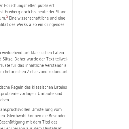
 For­schungs­hef­ten pu­bli­ziert
 ist Frei­berg doch bis heute der Stand­
3
aum.
Eine wis­sen­schaft­li­che und eine
a­li­tät des Werks also ein drin­gen­des
n weit­ge­hend am klas­si­schen La­tein
nd Sätze. Daher wurde der Text teil­wei­
us­te für das in­halt­li­che Ver­ständ­nis
rhe­to­ri­schen Ziel­set­zung red­un­dant
­sche Re­geln des klas­si­schen La­teins
­pro­ble­me vor­la­gen. Um­lau­te sind
ie­ben.
n an­spruchs­vol­len Um­stel­lung vom
s­ten. Gleich­wohl kön­nen die Be­son­der­
r Be­schäf­ti­gung mit dem Titel des
 Lehr­per­son aus dem Di­gi­ta­li­sat