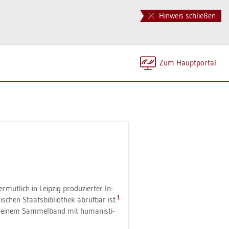
Hinweis schließen
Zum Haupt­por­tal
r­mut­lich in Leip­zig pro­du­zier­ter In­
1
­schen Staats­bi­blio­thek ab­ruf­bar ist.
 in einem Sam­mel­band mit hu­ma­nis­ti­