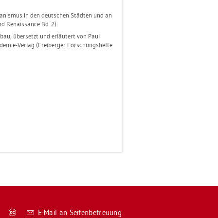
a­nis­mus in den deut­schen Städ­ten und an
nd Re­nais­sance Bd. 2).
­bau, über­setzt und er­läu­tert von Paul
­de­mie-Ver­lag (Frei­ber­ger For­schungs­hef­te
Co­
E-Mail an Sei­ten­be­treu­ung