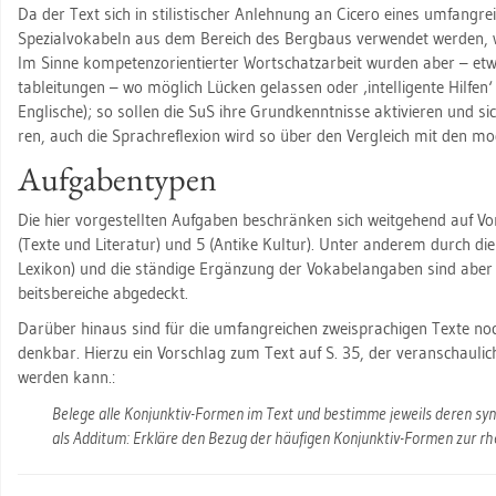
Da der Text sich in sti­lis­ti­scher An­leh­nung an Ci­ce­ro eines um­fang­
Spe­zi­al­vo­ka­beln aus dem Be­reich des Berg­baus ver­wen­det wer­den, 
Im Sinne kom­pe­tenz­ori­en­tier­ter Wort­schatz­ar­beit wur­den aber – et
ta­blei­tun­gen – wo mög­lich Lü­cken ge­las­sen oder ‚in­tel­li­gen­te Hil­
Eng­li­sche); so sol­len die SuS ihre Grund­kennt­nis­se ak­ti­vie­ren und sic
ren, auch die Sprach­re­fle­xi­on wird so über den Ver­gleich mit den mo
Auf­ga­ben­ty­pen
Die hier vor­ge­stell­ten Auf­ga­ben be­schrän­ken sich weit­ge­hend auf Vor
(Texte und Li­te­ra­tur) und 5 (An­ti­ke Kul­tur). Unter an­de­rem durch d
Le­xi­kon) und die stän­di­ge Er­gän­zung der Vo­ka­belan­ga­ben sind aber 
beits­be­rei­che ab­ge­deckt.
Dar­über hin­aus sind für die um­fang­rei­chen zwei­spra­chi­gen Texte noch
denk­bar. Hier­zu ein Vor­schlag zum Text auf S. 35, der ver­an­schau­li
wer­den kann.:
Be­le­ge alle Kon­junk­tiv-For­men im Text und be­stim­me je­weils deren syn­t
als Ad­ditum: Er­klä­re den Bezug der häu­fi­gen Kon­junk­tiv-For­men zur rhe­