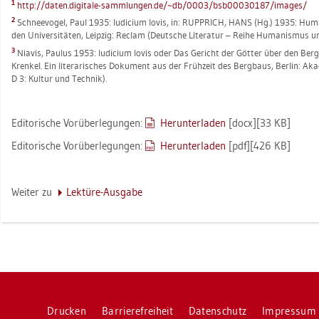
1
http://​daten.​di­gi­ta­le-​samm­lun­gen.​de/~db/0003/bs­b00030187/images/
2
Schnee­vo­gel, Paul 1935: Iu­di­ci­um Iovis, in: RUPPRICH, HANS (Hg.) 1935: Hu­m
den Uni­ver­si­tä­ten, Leip­zig: Re­clam (Deut­sche Li­te­ra­tur – Reihe Hu­ma­nis­mus u
3
Nia­vis, Pau­lus 1953: Iu­di­ci­um Iovis oder Das Ge­richt der Göt­ter über den Berg
Kren­kel. Ein li­te­ra­ri­sches Do­ku­ment aus der Früh­zeit des Berg­baus, Ber­lin: Aka
D 3: Kul­tur und Tech­nik).
Edi­to­ri­sche Vor­über­le­gun­gen:
Her­un­ter­la­den
[docx][33 KB]
Edi­to­ri­sche Vor­über­le­gun­gen:
Her­un­ter­la­den
[pdf][426 KB]
Wei­ter zu
Lek­tü­re-Aus­ga­be
Dru­cken
Bar­rie­re­frei­heit
Da­ten­schutz
Im­pres­sum