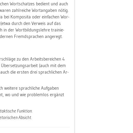
rei­chen Wort­schat­zes be­dient und auch
waren zahl­rei­che Wort­an­ga­ben nötig.
wa bei Kom­po­si­ta oder ein­fa­chen Wor­
fen‘ (etwa durch den Ver­weis auf das
h in der Wort­bil­dungs­leh­re trai­nie­
­der­nen Fremd­spra­chen an­ge­regt.
­schlä­ge zu den Ar­beits­be­rei­chen 4
ie Über­set­zungs­ar­beit (auch mit dem
auch die ers­ten drei sprach­li­chen Ar­
 wei­te­re sprach­li­che Auf­ga­ben
cht, wo und wie pro­blem­los er­gänzt
ak­ti­sche Funk­ti­on.
to­ri­schen Ab­sicht.