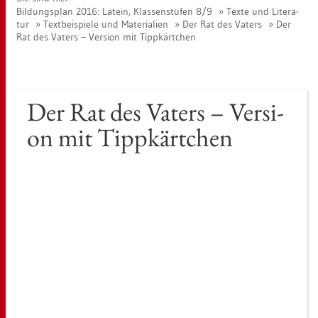
Bil­dungs­plan 2016: La­tein, Klas­sen­stu­fen 8/9
Texte und Li­te­ra­
tur
Text­bei­spie­le und Ma­te­ria­li­en
Der Rat des Va­ters
Der
Rat des Va­ters – Ver­si­on mit Tipp­kärt­chen
Der Rat des Va­ters – Ver­si­
on mit Tipp­kärt­chen