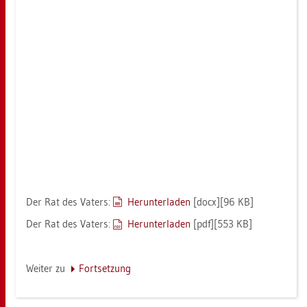
Der Rat des Va­ters:
Her­un­ter­la­den
[docx][96 KB]
Der Rat des Va­ters:
Her­un­ter­la­den
[pdf][553 KB]
Wei­ter zu
Fort­set­zung