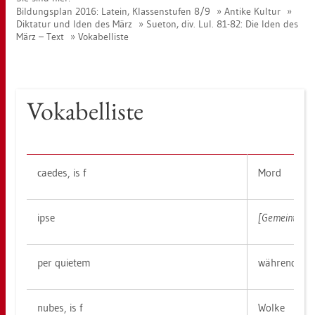
Bil­dungs­plan 2016: La­tein, Klas­sen­stu­fen 8/9
An­ti­ke Kul­tur
Dik­ta­tur und Iden des März
Sue­ton, div. Lul. 81-82: Die Iden des
März – Text
Vo­ka­bel­lis­te
Vo­ka­bel­lis­te
cae­des, is f
Mord
ipse
[Ge­meint ist C
per quie­tem
wäh­rend des
nubes, is f
Wolke