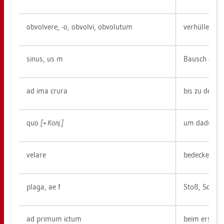
ob­vol­ve­re, -o, ob­vol­vi, ob­vo­lu­tum
ver­hül­len
sinus, us m
Bausch der 
ad ima crura
bis zu den Bei
quo
[+ Konj.]
um da­durc
ve­la­re
be­de­cken, ve
plaga, ae f
Stoß, Schlag,
ad pri­mum ictum
beim ers­ten 