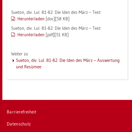
Sue­ton, div. Lul. 81-82: Die Iden des März – Text:
Her­un­ter­la­den
[doc][58 KB]
Sue­ton, div. Lul. 81-82: Die Iden des März – Text:
Her­un­ter­la­den
[pdf][51 KB]
Wei­ter zu
Sue­ton, div. Lul. 81-82: Die Iden des März – Aus­wer­tung
und Re­sü­mee
Bar­rie­re­frei­heit
Da­ten­schutz