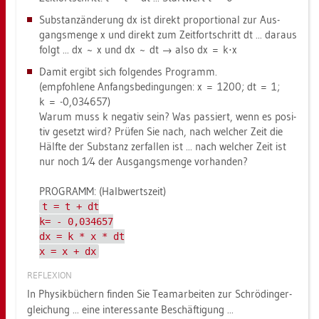
Sub­stanz­än­de­rung dx ist di­rekt pro­por­tio­nal zur Aus­
gangs­men­ge x und di­rekt zum Zeit­fort­schritt dt ... dar­aus
folgt ... dx ~ x und dx ~ dt → also dx = k⋅x
Damit er­gibt sich fol­gen­des Pro­gramm.
(emp­foh­le­ne An­fangs­be­din­gun­gen: x = 1200; dt = 1;
k = -0,034657)
Warum muss k ne­ga­tiv sein? Was pas­siert, wenn es po­si­
tiv ge­setzt wird? Prü­fen Sie nach, nach wel­cher Zeit die
Hälf­te der Sub­stanz zer­fal­len ist ... nach wel­cher Zeit ist
nur noch 1⁄4 der Aus­gangs­men­ge vor­han­den?
PRO­GRAMM: (Halb­werts­zeit)
t = t + dt
k= - 0,034657
dx = k * x * dt
x = x + dx
RE­FLE­XI­ON
In Phy­sik­bü­chern fin­den Sie Team­ar­bei­ten zur Schrö­din­ger­
glei­chung ... eine in­ter­es­san­te Be­schäf­ti­gung ...