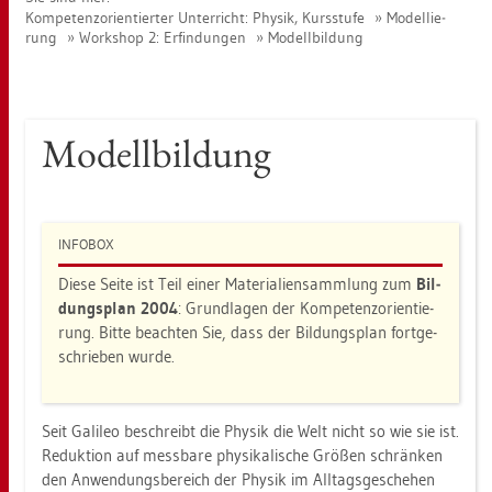
Kom­pe­tenz­ori­en­tier­ter Un­ter­richt: Phy­sik, Kurs­stu­fe
Mo­del­lie­
rung
Work­shop 2: Er­fin­dun­gen
Mo­dell­bil­dung
Mo­dell­bil­dung
IN­FO­BOX
Diese Seite ist Teil einer Ma­te­ria­li­en­samm­lung zum
Bil­
dungs­plan 2004
: Grund­la­gen der Kom­pe­tenz­ori­en­tie­
rung. Bitte be­ach­ten Sie, dass der Bil­dungs­plan fort­ge­
schrie­ben wurde.
Seit Ga­li­leo be­schreibt die Phy­sik die Welt nicht so wie sie ist.
Re­duk­ti­on auf mess­ba­re phy­si­ka­li­sche Grö­ßen schrän­ken
den An­wen­dungs­be­reich der Phy­sik im All­tags­ge­sche­hen