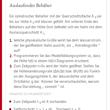
Aus­lau­fen­der Be­häl­ter
Ein zy­lin­dri­scher Be­häl­ter mit der Quer­schnitts­flä­che A
sei
0
bis zur Höhe h
mit Was­ser ge­füllt. Am un­te­ren Ende des
0
Be­häl­ters auf der Höhe 0cm be­fin­det sich ein Hahn mit dem
Aus­lass­quer­schnitt A
.
1
Wel­che phy­si­ka­li­sche Größe wirkt bei dem Was­ser­strom,
der bei ge­öff­ne­tem Hahn aus­tritt, als
An­triebs­grö­ße
auf?
Pro­gram­mie­ren Sie das Mo­dell­bil­dungs­sys­tem so, dass
die Höhe h(t) in einem h(t)-t-Dia­gramm er­scheint.
Zum Zeit­punkt t=0s wird der Hahn ge­öff­net. Stel­len Sie
die Hö­hen­än­de­rungs­ra­te (Δh/Δt bzw. dh/dt) als Funk­ti­
on der Aus­gangs­hö­he h, der Was­ser­dich­te und dem
Orts­fak­tor g dar. Kön­nen Sie ver­an­schau­li­chen, warum
diese Dar­stel­lung
sinn­voll
ist.
HIN­WEI­SE ZU HALB­WERTS­ZEIT
Zum Zeit­punkt t
ist X vor­han­den.
0
Zeit­fort­schritt: t = t + dt ... Start­wert t = 0