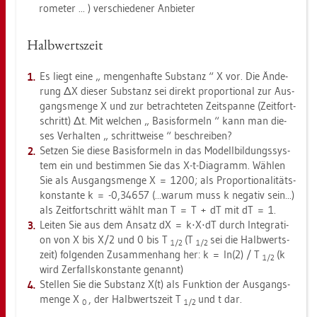
ro­me­ter ... ) ver­schie­de­ner An­bie­ter
Halb­werts­zeit
Es liegt eine
men­gen­haf­te Sub­stanz
X vor. Die Än­de­
rung ΔX die­ser Sub­stanz sei di­rekt pro­por­tio­nal zur Aus­
gangs­men­ge X und zur be­trach­te­ten Zeit­span­ne (Zeit­fort­
schritt) Δt. Mit wel­chen
Ba­sis­for­meln
kann man die­
ses Ver­hal­ten
schritt­wei­se
be­schrei­ben?
Set­zen Sie diese Ba­sis­for­meln in das Mo­dell­bil­dungs­sys­
tem ein und be­stim­men Sie das X-t-Dia­gramm. Wäh­len
Sie als Aus­gangs­men­ge X = 1200; als Pro­por­tio­na­li­täts­
kon­stan­te k = -0,34657 (...​warum muss k ne­ga­tiv sein...)
als Zeit­fort­schritt wählt man T = T + dT mit dT = 1.
Lei­ten Sie aus dem An­satz dX = k⋅X⋅dT durch In­te­gra­ti­
on von X bis X/2 und 0 bis T
(T
sei die Halb­werts­
1/2
1/2
zeit) fol­gen­den Zu­sam­men­hang her: k = ln(2) / T
(k
1/2
wird Zer­fall­skon­stan­te ge­nannt)
Stel­len Sie die Sub­stanz X(t) als Funk­ti­on der Aus­gangs­
men­ge X
, der Halb­werts­zeit T
und t dar.
0
1/2