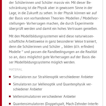
der Schü­le­rin­nen und Schü­ler mas­siv ein. Mit die­ser Be­
schrän­kung ist die Phy­sik aber in ge­wis­sem Sinne in der
Lage, in die Zu­kunft zu sehen. In der Phy­sik kön­nen wir auf
der Basis von vor­han­de­nen Theo­ri­en- Mo­del­len / Mo­dell­vor­
stel­lun­gen- Vor­her­sa­gen ma­chen, die durch Ex­pe­ri­men­te
über­prüft wer­den und damit ein hohes Ver­trau­en ge­nie­ßen.
Mit den Mo­dell­bil­dungs­sys­te­men wird diese na­tur­wis­sen­
schaft­li­che Ar­beits­wei­se in ganz be­son­de­rer Weise trai­niert,
denn die Schü­le­rin­nen und Schü­ler
bil­den (d.h. er­fin­den)
Mo­del­le
und pas­sen die Rand­be­din­gun­gen an die Rea­li­tät
so an, dass mög­lichst gute Vor­her­sa­gen auf der Basis die­
ser Mo­dell­bil­dungs­sys­te­me mög­lich wer­den.
MA­TE­RI­AL
Si­mu­la­to­ren zur Strah­len­op­tik ver­schie­de­ner An­bie­ter
Si­mu­la­to­ren zur Wel­len­op­tik und Quan­ten­phy­sik ver­
schie­de­ner An­bie­ter
Wel­len­si­mu­la­to­ren ver­schie­de­ner An­bie­ter
Quan­ten­si­mu­la­to­ren (Dop­pel­spalt, Mach-Zehn­der-In­ter­fe­