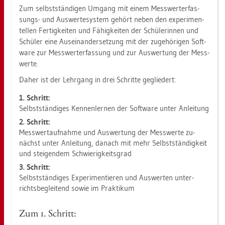
Zum selbst­stän­di­gen Um­gang mit einem Mess­wert­er­fas­
sungs- und Aus­wer­te­sys­tem ge­hört neben den ex­pe­ri­men­
tel­len Fer­tig­kei­ten und Fä­hig­kei­ten der Schü­le­rin­nen und
Schü­ler eine Aus­ein­an­der­set­zung mit der zu­ge­hö­ri­gen Soft­
ware zur Mess­wert­er­fas­sung und zur Aus­wer­tung der Mess­
wer­te.
Daher ist der Lehr­gang in drei Schrit­te ge­glie­dert:
1. Schritt:
Selbst­stän­di­ges Ken­nen­ler­nen der Soft­ware unter An­lei­tung
2. Schritt:
Mess­wert­auf­nah­me und Aus­wer­tung der Mess­wer­te zu­
nächst unter An­lei­tung, da­nach mit mehr Selbst­stän­dig­keit
und stei­gen­dem Schwie­rig­keits­grad
3. Schritt:
Selbst­stän­di­ges Ex­pe­ri­men­tie­ren und Aus­wer­ten un­ter­
richts­be­glei­tend sowie im Prak­ti­kum
Zum 1. Schritt: