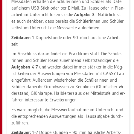
Mess­da­ten er­hal­ten die Schü­le­rin­nen und Schü­ler als Datei
auf einem USB-Stick oder per E-Mail. Zu Hause oder in Pla­n­
ar­beit im Un­ter­richt lösen sie die
Auf­ga­be 3
. Na­tür­lich ist
es auch denk­bar, dass be­reits die Schü­le­rin­nen und Schü­ler
selbst im Un­ter­richt die Mess­wer­te auf­neh­men.
Zeit­dau­er:
1 Dop­pel­stun­de oder 90 min häus­li­che Ar­beits­
zeit
Im An­schluss daran fin­det ein Prak­ti­kum statt. Die Schü­le­
rin­nen und Schü­ler lösen zu­neh­mend selbst­stän­di­ger die
Auf­ga­ben 4-7
und wer­den dabei immer stär­ker in die Mög­
lich­kei­ten der Aus­wer­tun­gen von Mess­da­ten mit CASSY Lab
ein­ge­führt. Au­ßer­dem wie­der­ho­len die Schü­le­rin­nen und
Schü­ler dabei ihr Grund­wis­sen zu Kenn­li­ni­en (Ohm'scher Wi­
der­stand, Glüh­lam­pe, Halb­lei­ter) aus der Mit­tel­stu­fe und er­
fah­ren in­ter­es­san­te Er­wei­te­run­gen.
Es wäre mög­lich, die Mess­wert­auf­nah­me im Un­ter­richt und
die ent­spre­chen­den Aus­wer­tun­gen als Haus­auf­ga­be durch­
zu­füh­ren.
Zeit­dau­er:
1-2 Dop­pel­stun­den + 90 min häus­li­che Ar­beits­