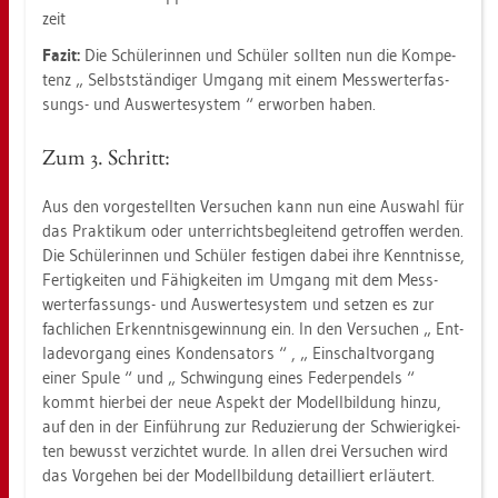
zeit
Fazit:
Die Schü­le­rin­nen und Schü­ler soll­ten nun die Kom­pe­
tenz
Selbst­stän­di­ger Um­gang mit einem Mess­wert­er­fas­
sungs- und Aus­wer­te­sys­tem
er­wor­ben haben.
Zum 3. Schritt:
Aus den vor­ge­stell­ten Ver­su­chen kann nun eine Aus­wahl für
das Prak­ti­kum oder un­ter­richts­be­glei­tend ge­trof­fen wer­den.
Die Schü­le­rin­nen und Schü­ler fes­ti­gen dabei ihre Kennt­nis­se,
Fer­tig­kei­ten und Fä­hig­kei­ten im Um­gang mit dem Mess­
wert­er­fas­sungs- und Aus­wer­te­sys­tem und set­zen es zur
fach­li­chen Er­kennt­nis­ge­win­nung ein. In den Ver­su­chen
Ent­
la­de­vor­gang eines Kon­den­sa­tors
,
Ein­schalt­vor­gang
einer Spule
und
Schwin­gung eines Fe­der­pen­dels
kommt hier­bei der neue As­pekt der Mo­dell­bil­dung hinzu,
auf den in der Ein­füh­rung zur Re­du­zie­rung der Schwie­rig­kei­
ten be­wusst ver­zich­tet wurde. In allen drei Ver­su­chen wird
das Vor­ge­hen bei der Mo­dell­bil­dung de­tail­liert er­läu­tert.