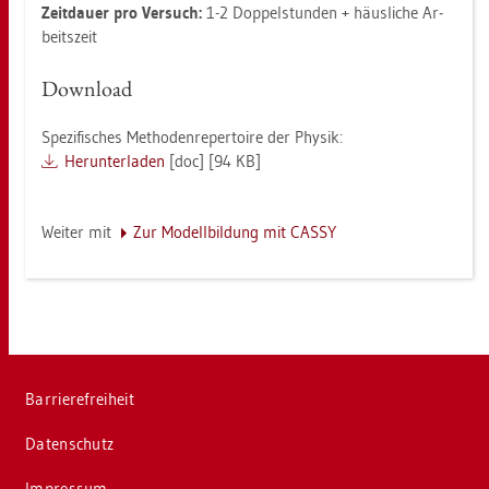
Zeit­dau­er pro Ver­such:
1-2 Dop­pel­stun­den + häus­li­che Ar­
beits­zeit
Down­load
Spe­zi­fi­sches Me­tho­den­re­per­toire der Phy­sik:
Her­un­ter­la­den
[doc] [94 KB]
Wei­ter mit
Zur Mo­dell­bil­dung mit CASSY
Bar­rie­re­frei­heit
Da­ten­schutz
Im­pres­sum