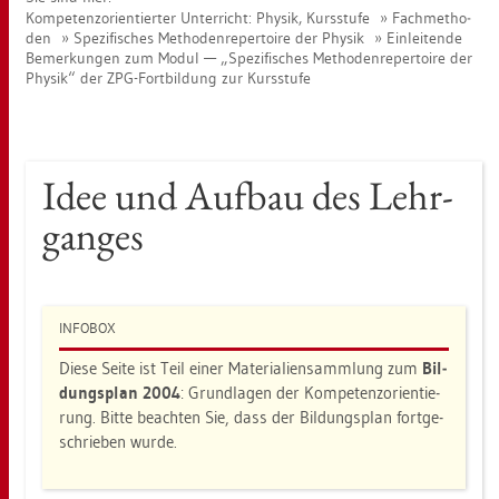
Kom­pe­tenz­ori­en­tier­ter Un­ter­richt: Phy­sik, Kurs­stu­fe
Fach­me­tho­
den
Spe­zi­fi­sches Me­tho­den­re­per­toire der Phy­sik
Ein­lei­ten­de
Be­mer­kun­gen zum Modul —
Spe­zi­fi­sches Me­tho­den­re­per­toire der
Phy­sik
der ZPG-Fort­bil­dung zur Kurs­stu­fe
Idee und Auf­bau des Lehr­
gan­ges
IN­FO­BOX
Diese Seite ist Teil einer Ma­te­ria­li­en­samm­lung zum
Bil­
dungs­plan 2004
: Grund­la­gen der Kom­pe­tenz­ori­en­tie­
rung. Bitte be­ach­ten Sie, dass der Bil­dungs­plan fort­ge­
schrie­ben wurde.