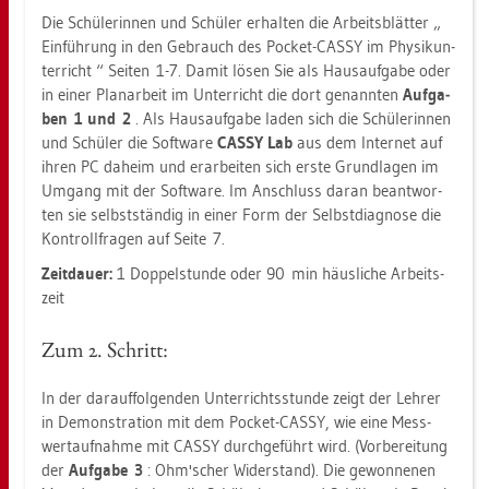
Die Schü­le­rin­nen und Schü­ler er­hal­ten die Ar­beits­blät­ter
Ein­füh­rung in den Ge­brauch des Po­cket-CASSY im Phy­sik­un­
ter­richt
Sei­ten 1-7. Damit lösen Sie als Haus­auf­ga­be oder
in einer Pla­n­ar­beit im Un­ter­richt die dort ge­nann­ten
Auf­ga­
ben 1 und 2
. Als Haus­auf­ga­be laden sich die Schü­le­rin­nen
und Schü­ler die Soft­ware
CASSY Lab
aus dem In­ter­net auf
ihren PC da­heim und er­ar­bei­ten sich erste Grund­la­gen im
Um­gang mit der Soft­ware. Im An­schluss daran be­ant­wor­
ten sie selbst­stän­dig in einer Form der Selbst­dia­gno­se die
Kon­troll­fra­gen auf Seite 7.
Zeit­dau­er:
1 Dop­pel­stun­de oder 90 min häus­li­che Ar­beits­
zeit
Zum 2. Schritt:
In der dar­auf­fol­gen­den Un­ter­richts­stun­de zeigt der Leh­rer
in De­mons­tra­ti­on mit dem Po­cket-CASSY, wie eine Mess­
wert­auf­nah­me mit CASSY durch­ge­führt wird. (Vor­be­rei­tung
der
Auf­ga­be 3
: Ohm'scher Wi­der­stand). Die ge­won­ne­nen