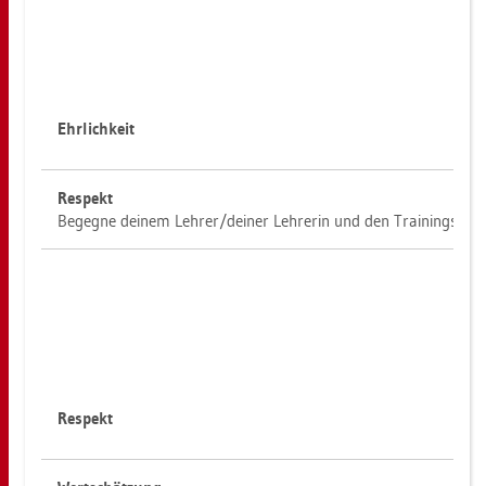
Ehr­lich­keit
Re­spekt
Be­geg­ne dei­nem Leh­rer/dei­ner Leh­re­rin und den Trai­nings­äl­t
Re­spekt