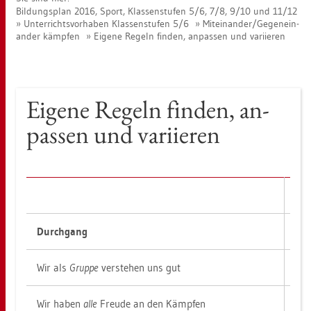
Bil­dungs­plan 2016, Sport, Klas­sen­stu­fen 5/6, 7/8, 9/10 und 11/12
Un­ter­richts­vor­ha­ben Klas­sen­stu­fen 5/6
Mit­ein­an­der/Ge­gen­ein­
an­der kämp­fen
Ei­ge­ne Re­geln fin­den, an­pas­sen und va­ri­ie­ren
Ei­ge­ne Re­geln fin­den, an­
pas­sen und va­ri­ie­ren
😀
Durch­gang
1
Wir als
Grup­pe
ver­ste­hen uns gut
Wir haben
alle
Freu­de an den Kämp­fen