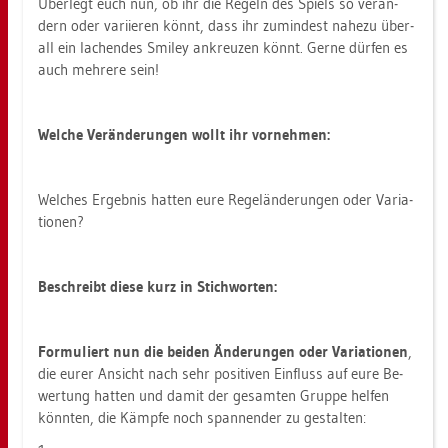
Über­legt euch nun, ob ihr die Re­geln des Spiels so ver­än­
dern oder va­ri­ie­ren könnt, dass ihr zu­min­dest na­he­zu über­
all ein la­chen­des Smi­ley an­kreu­zen könnt. Gerne dür­fen es
auch meh­re­re sein!
Wel­che Ver­än­de­run­gen wollt ihr vor­neh­men:
Wel­ches Er­geb­nis hat­ten eure Re­gel­än­de­run­gen oder Va­ria­
tio­nen?
Be­schreibt diese kurz in Stich­wor­ten:
For­mu­liert nun die bei­den Än­de­run­gen oder Va­ria­tio­nen
,
die eurer An­sicht nach sehr po­si­ti­ven Ein­fluss auf eure Be­
wer­tung hat­ten und damit der ge­sam­ten Grup­pe hel­fen
könn­ten, die Kämp­fe noch span­nen­der zu ge­stal­ten: