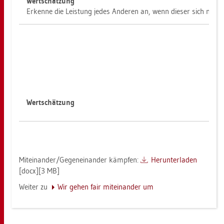
Wert­schät­zung
Er­ken­ne die Leis­tung jedes An­de­ren an, wenn die­ser sich nach s
Wert­schät­zung
Mit­ein­an­der/Ge­gen­ein­an­der kämp­fen:
Her­un­ter­la­den
[docx][3 MB]
Wei­ter zu
Wir gehen fair mit­ein­an­der um