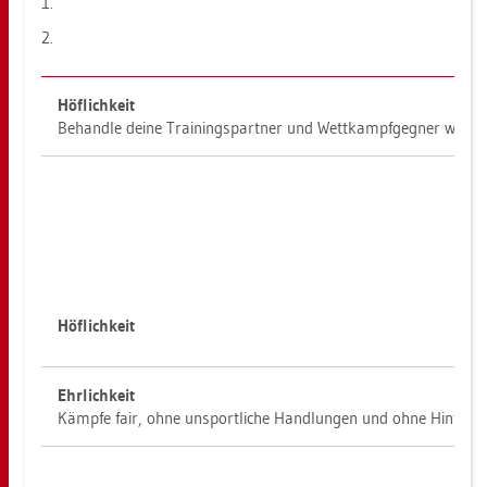
1.
2.
Höf­lich­keit
Be­hand­le deine Trai­nings­part­ner und Wett­kampf­geg­ner wie Fr
Höf­lich­keit
Ehr­lich­keit
Kämp­fe fair, ohne un­sport­li­che Hand­lun­gen und ohne Hin­ter­ge­