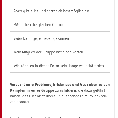
Jeder
gibt alles und setzt sich best­mög­lich ein
Alle
haben die glei­chen Chan­cen
Jeder
kann gegen jeden ge­win­nen
Kein Mit­glied der Grup­pe hat einen Vor­teil
Wir könn­ten in die­ser Form sehr lange wei­ter­kämp­fen
Ver­sucht eure Pro­ble­me, Er­leb­nis­se und Ge­dan­ken zu den
Kämp­fen in eurer Grup­pe zu schil­dern
, die dazu ge­führt
haben, dass ihr nicht über­all ein la­chen­des Smi­ley an­kreu­
zen konn­tet: