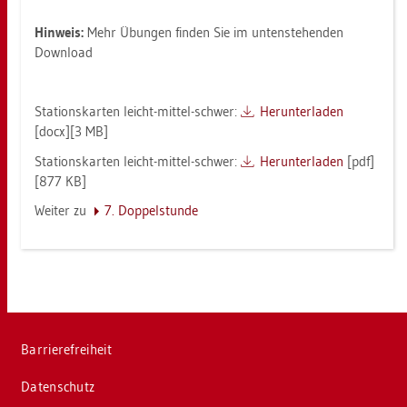
Hin­weis:
Mehr Übun­gen fin­den Sie im un­ten­ste­hen­den
Down­load
Sta­ti­ons­kar­ten leicht-mit­tel-schwer:
Her­un­ter­la­den
[docx][3 MB]
Sta­ti­ons­kar­ten leicht-mit­tel-schwer:
Her­un­ter­la­den
[pdf]
[877 KB]
Wei­ter zu
7. Dop­pel­stun­de
Bar­rie­re­frei­heit
Da­ten­schutz