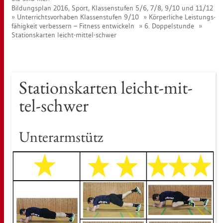
Bil­dungs­plan 2016, Sport, Klas­sen­stu­fen 5/6, 7/8, 9/10 und 11/12
Un­ter­richts­vor­ha­ben Klas­sen­stu­fen 9/10
Kör­per­li­che Leis­tungs­
fä­hig­keit ver­bes­sern – Fit­ness ent­wi­ckeln
6. Dop­pel­stun­de
Sta­ti­ons­kar­ten leicht-mit­tel-schwer
Sta­ti­ons­kar­ten leicht-mit­
tel-schwer
Un­ter­arm­stütz