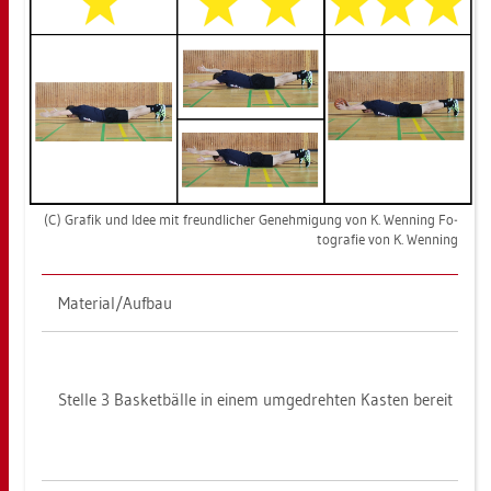
(C) Gra­fik und Idee mit freund­li­cher Ge­neh­mi­gung von K. Wen­ning Fo­
to­gra­fie von K. Wen­ning
Ma­te­ri­al/Auf­bau
Stel­le 3 Bas­ket­bäl­le in einem um­ge­dreh­ten Kas­ten be­reit