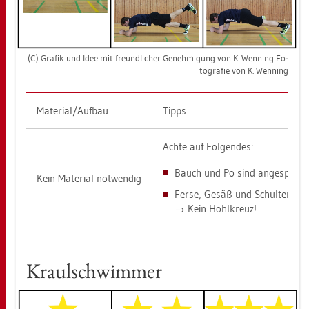
(C) Gra­fik und Idee mit freund­li­cher Ge­neh­mi­gung von K. Wen­ning Fo­
to­gra­fie von K. Wen­ning
Ma­te­ri­al/Auf­bau
Tipps
Achte auf Fol­gen­des:
Bauch und Po sind an­ge­spann
Kein Ma­te­ri­al not­wen­dig
Ferse, Gesäß und Schul­ter bil­d
→ Kein Hohl­kreuz!
Kraul­schwim­mer