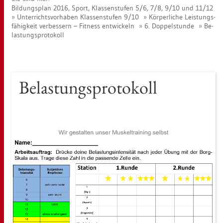
Bil­dungs­plan 2016, Sport, Klas­sen­stu­fen 5/6, 7/8, 9/10 und 11/12
Un­ter­richts­vor­ha­ben Klas­sen­stu­fen 9/10
Kör­per­li­che Leis­tungs­
fä­hig­keit ver­bes­sern – Fit­ness ent­wi­ckeln
6. Dop­pel­stun­de
Be­
las­tungs­pro­to­koll
Be­las­tungs­pro­to­koll