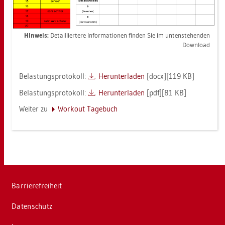
Hin­weis:
De­tail­lier­te­re In­for­ma­tio­nen fin­den Sie im un­ten­ste­hen­den
Down­load
Be­las­tungs­pro­to­koll:
Her­un­ter­la­den
[docx][119 KB]
Be­las­tungs­pro­to­koll:
Her­un­ter­la­den
[pdf][81 KB]
Wei­ter zu
Work­out Ta­ge­buch
Bar­rie­re­frei­heit
Da­ten­schutz