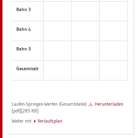
Bahn 3
Bahn 4
Bahn 5
Ge­samt­zeit
Lau­fen-Sprin­gen-Wer­fen (Ge­samt­da­tei):
Her­un­ter­la­den
[pdf][285 KB]
Wei­ter mit
Ver­laufs­plan