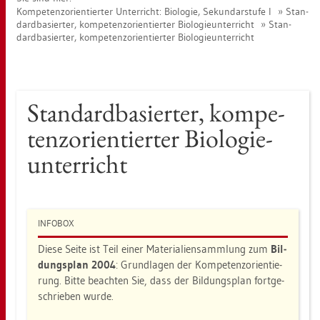
Kom­pe­tenz­ori­en­tier­ter Un­ter­richt: Bio­lo­gie, Se­kun­dar­stu­fe I
Stan­
dard­ba­sier­ter, kom­pe­tenz­ori­en­tier­ter Bio­lo­gie­un­ter­richt
Stan­
dard­ba­sier­ter, kom­pe­tenz­ori­en­tier­ter Bio­lo­gie­un­ter­richt
Stan­dard­ba­sier­ter, kom­pe­
tenz­ori­en­tier­ter Bio­lo­gie­
un­ter­richt
IN­FO­BOX
Diese Seite ist Teil einer Ma­te­ria­li­en­samm­lung zum
Bil­
dungs­plan 2004
: Grund­la­gen der Kom­pe­tenz­ori­en­tie­
rung. Bitte be­ach­ten Sie, dass der Bil­dungs­plan fort­ge­
schrie­ben wurde.