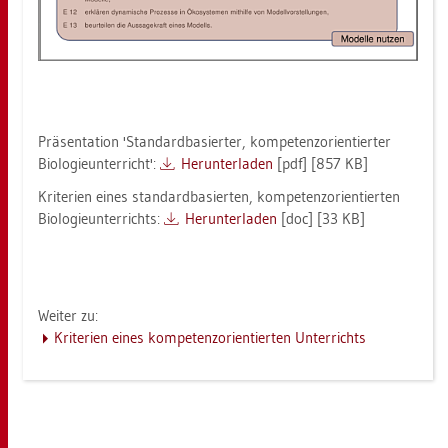
Prä­sen­ta­ti­on 'Stan­dard­ba­sier­ter, kom­pe­tenz­ori­en­tier­ter
Bio­lo­gie­un­ter­richt':
Her­un­ter­la­den
[pdf] [857 KB]
Kri­te­ri­en eines stan­dard­ba­sier­ten, kom­pe­tenz­ori­en­tier­ten
Bio­lo­gie­un­ter­richts:
Her­un­ter­la­den
[doc] [33 KB]
Wei­ter zu:
Kri­te­ri­en eines kom­pe­tenz­ori­en­tier­ten Un­ter­richts