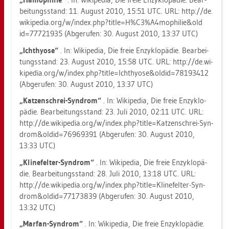
bei­tungs­stand: 11. Au­gust 2010, 15:51 UTC. URL: http://​de.​
wi­ki­pe­dia.​org/​w/​index.​php?​tit​le=H%C3%A4m​ophi​lie&​old​
id=777​2193​5 (Ab­ge­ru­fen: 30. Au­gust 2010, 13:37 UTC)
„Ichthyo­se“
. In: Wi­ki­pe­dia, Die freie En­zy­klo­pä­die. Be­ar­bei­
tungs­stand: 23. Au­gust 2010, 15:58 UTC. URL: http://​de.​wi­
ki­pe­dia.​org/​w/​index.​php?​tit​le=Ich​thyo​se&​old​id=781​9341​2
(Ab­ge­ru­fen: 30. Au­gust 2010, 13:37 UTC)
„Kat­zen­schrei-Syn­drom“
. In: Wi­ki­pe­dia, Die freie En­zy­klo­
pä­die. Be­ar­bei­tungs­stand: 23. Juli 2010, 02:11 UTC. URL:
http://​de.​wi­ki­pe­dia.​org/​w/​index.​php?​tit​le=Kat​zens​chre​i-​Syn­
drom&​old​id=769​6939​1 (Ab­ge­ru­fen: 30. Au­gust 2010,
13:33 UTC)
„Kline­fel­ter-Syn­drom“
. In: Wi­ki­pe­dia, Die freie En­zy­klo­pä­
die. Be­ar­bei­tungs­stand: 28. Juli 2010, 13:18 UTC. URL:
http://​de.​wi­ki­pe­dia.​org/​w/​index.​php?​tit​le=Kli​nefe​lter-​Syn­
drom&​old​id=771​7383​9 (Ab­ge­ru­fen: 30. Au­gust 2010,
13:32 UTC)
„Mar­fan-Syn­drom“
. In: Wi­ki­pe­dia, Die freie En­zy­klo­pä­die.