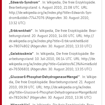
„Ed­wards-Syn­drom“
. In: Wi­ki­pe­dia, Die freie En­zy­klo­pä­die.
Be­ar­bei­tungs­stand: 4. Au­gust 2010, 21:08 UTC. URL:
http://​de.​wi­ki­pe­dia.​org/​w/​index.​php?​tit​le=Edw​ards-​Syn­
drom&​old​id=774​4707​6 (Ab­ge­ru­fen: 30. Au­gust 2010,
13:32 UTC)
„Erb­krank­heit“
. In: Wi­ki­pe­dia, Die freie En­zy­klo­pä­die. Be­ar­
bei­tungs­stand: 20. Au­gust 2010, 14:00 UTC. URL: http://​
de.​wi­ki­pe­dia.​org/​w/​index.​php?​tit​le=Erb​kran​khei​t&​old​
id=780​7480​2 (Ab­ge­ru­fen: 30. Au­gust 2010, 13:33 UTC)
„Ga­lak­tos­ä­mie“
. In: Wi­ki­pe­dia, Die freie En­zy­klo­pä­die. Be­
ar­bei­tungs­stand: 10. Juli 2010, 06:14 UTC. URL: http://​de.​
wi­ki­pe­dia.​org/​w/​index.​php?​tit​le=Gal​akto​s%C3%A4m​ie&​old​
id=765​0683​1 (Ab­ge­ru­fen: 30. Au­gust 2010, 13:35 UTC)
„Glu­co­se-6-Phos­phat-De­hy­dro­ge­na­se-Man­gel“
. In: Wi­ki­pe­
dia, Die freie En­zy­klo­pä­die. Be­ar­bei­tungs­stand: 21. Au­gust
2010, 09:39 UTC. URL: http://​de.​wi­ki­pe­dia.​org/​w/​index.​
php?​tit​le=Glu​cose-​6-​Phos­phat-​Deh​ydro​gena​se-​Man­gel&​old​
id=781​0494​7 (Ab­ge­ru­fen: 30. Au­gust 2010, 13:36 UTC)
„Hä­mo­phi­lie“
. In: Wi­ki­pe­dia, Die freie En­zy­klo­pä­die. Be­ar­