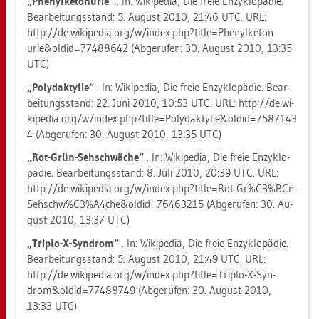
„Phe­nyl­ke­tonu­rie“
. In: Wi­ki­pe­dia, Die freie En­zy­klo­pä­die.
Be­ar­bei­tungs­stand: 5. Au­gust 2010, 21:46 UTC. URL:
http://​de.​wi­ki­pe­dia.​org/​w/​index.​php?​tit​le=Phe​nylk​eton​
urie&​old​id=774​8864​2 (Ab­ge­ru­fen: 30. Au­gust 2010, 13:35
UTC)
„Po­ly­dak­ty­lie“
. In: Wi­ki­pe­dia, Die freie En­zy­klo­pä­die. Be­ar­
bei­tungs­stand: 22. Juni 2010, 10:53 UTC. URL: http://​de.​wi­
ki­pe­dia.​org/​w/​index.​php?​tit​le=Pol​ydak​tyli​e&​old​id=758​7143​
4 (Ab­ge­ru­fen: 30. Au­gust 2010, 13:35 UTC)
„Rot-Grün-Seh­schwä­che“
. In: Wi­ki­pe­dia, Die freie En­zy­klo­
pä­die. Be­ar­bei­tungs­stand: 8. Juli 2010, 20:39 UTC. URL:
http://​de.​wi­ki­pe­dia.​org/​w/​index.​php?​title=Rot-​Gr%C3%BCn-​
Seh​schw%C3%A4c​he&​old​id=764​6321​5 (Ab­ge­ru­fen: 30. Au­
gust 2010, 13:37 UTC)
„Tri­plo-X-Syn­drom“
. In: Wi­ki­pe­dia, Die freie En­zy­klo­pä­die.
Be­ar­bei­tungs­stand: 5. Au­gust 2010, 21:49 UTC. URL:
http://​de.​wi­ki­pe­dia.​org/​w/​index.​php?​tit​le=Tri​plo-​X-​Syn­
drom&​old​id=774​8874​9 (Ab­ge­ru­fen: 30. Au­gust 2010,
13:33 UTC)