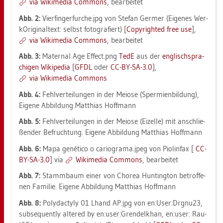
via Wi­ki­me­dia Com­mons
, be­ar­bei­tet
Abb.
2:
Vier­fin­ger­fur­che.jpg von Ste­fan Ger­mer (Ei­ge­nes Wer­
kO­ri­gi­nal­text: selbst fo­to­gra­fiert) [
Co­py­righ­ted free use
],
via Wi­ki­me­dia Com­mons
, be­ar­bei­tet
Abb.
3:
Ma­ter­nal Age Ef­fect.png
TedE
aus der
eng­lisch­spra­
chi­gen Wi­ki­pe­dia
[
GFDL
oder
CC-BY-SA-3.0
],
via Wi­ki­me­dia Com­mons
Abb. 4:
Fehl­ver­tei­lun­gen in der Mei­o­se (Sper­mi­en­bil­dung),
Ei­ge­ne Ab­bil­dung Mat­thi­as Hoff­mann
Abb. 5:
Fehl­ver­tei­lun­gen in der Mei­o­se (Ei­zel­le) mit an­schlie­
ßen­der Be­fruch­tung. Ei­ge­ne Ab­bil­dung Mat­thi­as Hoff­mann
Abb.
6:
Mapa genético o ca­rio­gra­ma.jpeg von Piolin­fax [
CC-
BY-SA-3.0
] via
Wi­ki­me­dia Com­mons
, be­ar­bei­tet
Abb.
7:
Stamm­baum einer von Cho­rea Hun­ting­ton be­trof­fe­
nen Fa­mi­lie. Ei­ge­ne Ab­bil­dung Mat­thi­as Hoff­mann
Abb.
8:
Po­lydac­ty­ly 01 Lhand AP.​jpg von en:User:Drg­nu23,
sub­se­quent­ly al­te­red by en:user:Gren­delk­han, en:user: Rau­