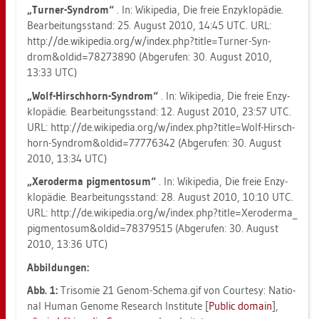
„Tur­ner-Syn­drom“
. In: Wi­ki­pe­dia, Die freie En­zy­klo­pä­die.
Be­ar­bei­tungs­stand: 25. Au­gust 2010, 14:45 UTC. URL:
http://​de.​wi­ki­pe­dia.​org/​w/​index.​php?​tit​le=Tur​ner-​Syn­
drom&​old​id=782​7389​0 (Ab­ge­ru­fen: 30. Au­gust 2010,
13:33 UTC)
„Wolf-Hirsch­horn-Syn­drom“
. In: Wi­ki­pe­dia, Die freie En­zy­
klo­pä­die. Be­ar­bei­tungs­stand: 12. Au­gust 2010, 23:57 UTC.
URL: http://​de.​wi­ki­pe­dia.​org/​w/​index.​php?​title=Wolf-​Hirsch­
horn-​Syn­drom&​old​id=777​7634​2 (Ab­ge­ru­fen: 30. Au­gust
2010, 13:34 UTC)
„Xe­ro­der­ma pig­men­to­sum“
. In: Wi­ki­pe­dia, Die freie En­zy­
klo­pä­die. Be­ar­bei­tungs­stand: 28. Au­gust 2010, 10:10 UTC.
URL: http://​de.​wi­ki­pe­dia.​org/​w/​index.​php?​tit​le=Xer​oder​ma_​
pig­men­to­sum&​old​id=783​7951​5 (Ab­ge­ru­fen: 30. Au­gust
2010, 13:36 UTC)
Ab­bil­dun­gen:
Abb. 1:
Tri­so­mie 21 Genom-Sche­ma.gif von Cour­te­sy: Na­tio­
nal Human Ge­no­me Re­se­arch In­sti­tu­te [
Pu­blic do­main
],