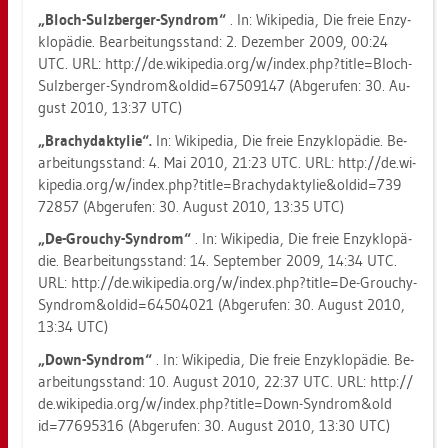
„Bloch-Sulz­ber­ger-Syn­drom“
. In: Wi­ki­pe­dia, Die freie En­zy­
klo­pä­die. Be­ar­bei­tungs­stand: 2. De­zem­ber 2009, 00:24
UTC. URL: http://​de.​wi­ki­pe­dia.​org/​w/​index.​php?​title=Bloch-​
Sulz­ber­ger-​Syn­drom&​old​id=675​0914​7 (Ab­ge­ru­fen: 30. Au­
gust 2010, 13:37 UTC)
„Bra­chy­dak­ty­lie“.
In: Wi­ki­pe­dia, Die freie En­zy­klo­pä­die. Be­
ar­bei­tungs­stand: 4. Mai 2010, 21:23 UTC. URL: http://​de.​wi­
ki­pe­dia.​org/​w/​index.​php?​tit​le=Bra​chyd​akty​lie&​old​id=739​
7285​7 (Ab­ge­ru­fen: 30. Au­gust 2010, 13:35 UTC)
„De-Grou­chy-Syn­drom“
. In: Wi­ki­pe­dia, Die freie En­zy­klo­pä­
die. Be­ar­bei­tungs­stand: 14. Sep­tem­ber 2009, 14:34 UTC.
URL: http://​de.​wi­ki­pe­dia.​org/​w/​index.​php?​title=De-​Grou­chy-​
Syn­drom&​old​id=645​0402​1 (Ab­ge­ru­fen: 30. Au­gust 2010,
13:34 UTC)
„Down-Syn­drom“
. In: Wi­ki­pe­dia, Die freie En­zy­klo­pä­die. Be­
ar­bei­tungs­stand: 10. Au­gust 2010, 22:37 UTC. URL: http://​
de.​wi­ki­pe­dia.​org/​w/​index.​php?​title=Down-​Syn­drom&​old​
id=776​9531​6 (Ab­ge­ru­fen: 30. Au­gust 2010, 13:30 UTC)