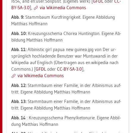
l654, and en:user:So­lip­sist. (Ei­ge­nes Werk) [
GFDL
oder
CC-
BY-SA-3.0
],
via Wi­ki­me­dia Com­mons
Abb.
9:
Stamm­baum Kurz­fring­rig­keit. Ei­ge­ne Ab­bil­dung
Mat­thi­as Hoff­mann
Abb.
10:
Kreu­zungs­sche­ma Cho­rea Hun­ting­ton. Ei­ge­ne Ab­
bil­dung Mat­thi­as Hoff­mann
Abb.
11:
Al­bi­nis­tic girl papua new gui­nea.jpg von Der ur­
sprüng­lich hoch­la­den­de Be­nut­zer war Mun­tu­wan­di in der
Wi­ki­pe­dia auf Eng­lisch (Über­tra­gen aus en.​wi­ki­pe­dia nach
Com­mons.) [
GFDL
oder
CC-BY-SA-3.0
],
via Wi­ki­me­dia Com­mons
Abb. 12:
Stamm­baum einer Fa­mi­lie, in der Al­bi­nis­mus auf­
tritt. Ei­ge­ne Ab­bil­dung Mat­thi­as Hoff­mann
Abb. 13:
Stamm­baum einer Fa­mi­lie, in der Al­bi­nis­mus auf­
tritt. Ei­ge­ne Ab­bil­dung Mat­thi­as Hoff­mann
Abb. 14
: Kreu­zungs­sche­ma Phe­nyl­ke­tonu­rie. Ei­ge­ne Ab­bil­
dung Mat­thi­as Hoff­mann