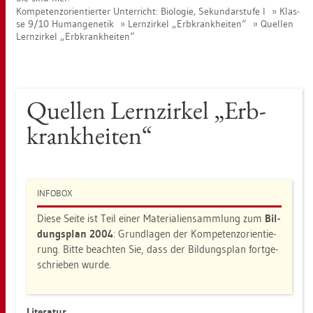
Kom­pe­tenz­ori­en­tier­ter Un­ter­richt: Bio­lo­gie, Se­kun­dar­stu­fe I
Klas­
se 9/10 Hu­man­ge­ne­tik
Lern­zir­kel „Erb­krank­hei­ten“
Quel­len
Lern­zir­kel „Erb­krank­hei­ten“
Quel­len Lern­zir­kel „Erb­
krank­hei­ten“
IN­FO­BOX
Diese Seite ist Teil einer Ma­te­ria­li­en­samm­lung zum
Bil­
dungs­plan 2004
: Grund­la­gen der Kom­pe­tenz­ori­en­tie­
rung. Bitte be­ach­ten Sie, dass der Bil­dungs­plan fort­ge­
schrie­ben wurde.
Li­te­ra­tur