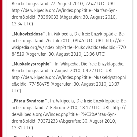
Be­ar­bei­tungs­stand: 27. Au­gust 2010, 22:47 UTC. URL:
http://​de.​wi­ki­pe­dia.​org/​w/​index.​php?​tit​le=Mar​fan-​Syn­
drom&​old​id=783​6903​3 (Ab­ge­ru­fen: 30. Au­gust 2010,
13:34 UTC)
„Mu­ko­vis­zi­do­se“
. In: Wi­ki­pe­dia, Die freie En­zy­klo­pä­die. Be­
ar­bei­tungs­stand: 26. Juli 2010, 09:45 UTC. URL: http://​de.​
wi­ki­pe­dia.​org/​w/​index.​php?​tit​le=Muk​ovis​zido​se&​old​id=770​
8451​9 (Ab­ge­ru­fen: 30. Au­gust 2010, 13:36 UTC)
„Mus­kel­dys­tro­phie“
. In: Wi­ki­pe­dia, Die freie En­zy­klo­pä­die.
Be­ar­bei­tungs­stand: 5. Au­gust 2010, 09:22 UTC. URL:
http://​de.​wi­ki­pe­dia.​org/​w/​index.​php?​tit​le=Mus​keld​ystr​ophi​
e&​old​id=774​5847​5 (Ab­ge­ru­fen: 30. Au­gust 2010, 13:37
UTC)
„Pätau-Syn­drom“
. In: Wi­ki­pe­dia, Die freie En­zy­klo­pä­die. Be­
ar­bei­tungs­stand: 7. Fe­bru­ar 2010, 18:12 UTC. URL: http://​
de.​wi­ki­pe­dia.​org/​w/​index.​php?​tit​le=P%C3%A4t​au-​Syn­
drom&​old​id=703​7123​3 (Ab­ge­ru­fen: 30. Au­gust 2010,
13:31 UTC)