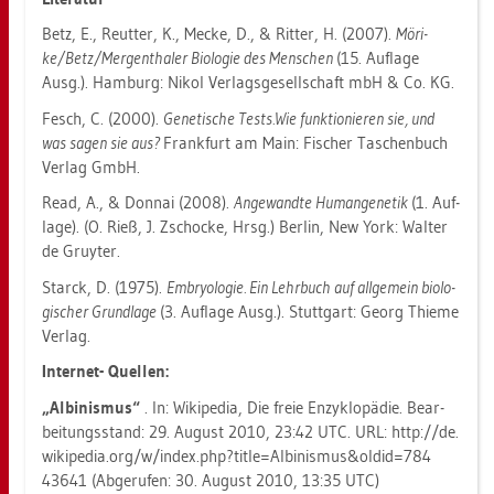
Betz, E., Reut­ter, K., Mecke, D., & Rit­ter, H. (2007).
Mö­ri­
ke/Betz/Mer­gen­tha­ler Bio­lo­gie des Men­schen
(15. Auf­la­ge
Ausg.). Ham­burg: Nikol Ver­lags­ge­sell­schaft mbH & Co. KG.
Fesch, C. (2000).
Ge­ne­ti­sche Tests.​Wie funk­tio­nie­ren sie, und
was sagen sie aus?
Frank­furt am Main: Fi­scher Ta­schen­buch
Ver­lag GmbH.
Read, A., & Don­nai
(2008).
An­ge­wand­te Hu­man­ge­ne­tik
(1. Auf­
la­ge). (O. Rieß, J. Zscho­cke, Hrsg.) Ber­lin, New York: Wal­ter
de Gruy­ter.
Starck, D. (1975).
Em­bryo­lo­gie. Ein Lehr­buch auf all­ge­mein bio­lo­
gi­scher Grund­la­ge
(3. Auf­la­ge Ausg.). Stutt­gart: Georg Thie­me
Ver­lag.
In­ter­net-
Quel­len:
„Al­bi­nis­mus“
. In: Wi­ki­pe­dia, Die freie En­zy­klo­pä­die. Be­ar­
bei­tungs­stand: 29. Au­gust 2010, 23:42 UTC. URL: http://​de.​
wi­ki­pe­dia.​org/​w/​index.​php?​tit​le=Alb​inis​mus&​old​id=784​
4364​1 (Ab­ge­ru­fen: 30. Au­gust 2010, 13:35 UTC)