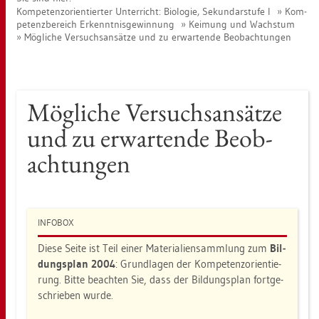
Kom­pe­tenz­ori­en­tier­ter Un­ter­richt: Bio­lo­gie, Se­kun­dar­stu­fe I
Kom­
pe­tenz­be­reich Er­kennt­nis­ge­win­nung
Kei­mung und Wachs­tum
Mög­li­che Ver­suchs­an­sät­ze und zu er­war­ten­de Be­ob­ach­tun­gen
Mög­li­che Ver­suchs­an­sät­ze
und zu er­war­ten­de Be­ob­
ach­tun­gen
IN­FO­BOX
Diese Seite ist Teil einer Ma­te­ria­li­en­samm­lung zum
Bil­
dungs­plan 2004
: Grund­la­gen der Kom­pe­tenz­ori­en­tie­
rung. Bitte be­ach­ten Sie, dass der Bil­dungs­plan fort­ge­
schrie­ben wurde.