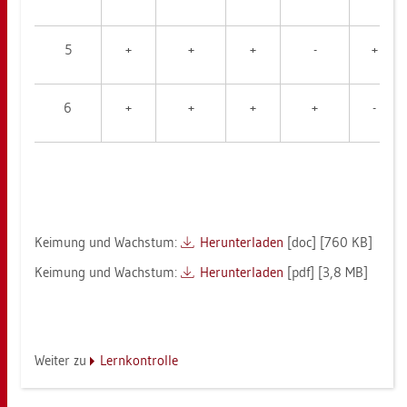
5
+
+
+
-
+
6
+
+
+
+
-
Kei­mung und Wachs­tum:
Her­un­ter­la­den
[doc] [760 KB]
Kei­mung und Wachs­tum:
Her­un­ter­la­den
[pdf] [3,8 MB]
Wei­ter zu
Lern­kon­trol­le