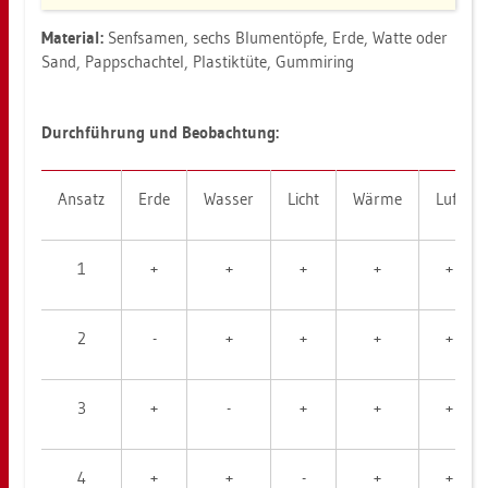
Ma­te­ri­al:
Senf­sa­men, sechs Blu­men­töp­fe, Erde, Watte oder
Sand, Papp­schach­tel, Plas­tik­tü­te, Gum­mi­ring
Durch­füh­rung und Be­ob­ach­tung:
An­satz
Erde
Was­ser
Licht
Wärme
Luft
1
+
+
+
+
+
2
-
+
+
+
+
3
+
-
+
+
+
4
+
+
-
+
+