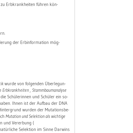
 zu Erb­krank­hei­ten füh­ren kön­
ern.
de­rung der Erb­in­for­ma­ti­on mög­
tik
wurde von fol­gen­den Über­le­gun­
he
Erb­krank­hei­ten
,
Stamm­baum­ana­ly­se
s die Schü­le­rin­nen und Schü­ler ein so­
haben. Ihnen ist der Auf­bau der DNA
in­ter­grund wur­den der Mu­ta­ti­ons­be­
eich
Mu­ta­ti­on und Se­lek­ti­on als wich­ti­ge
­on und Ver­er­bung (
na­tür­li­che Se­lek­ti­on im Sinne Dar­wins