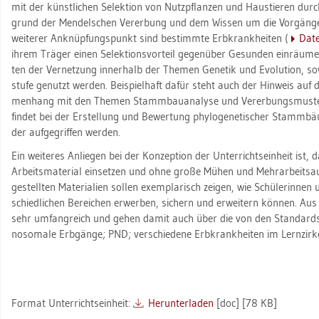
mit der künst­li­chen Se­lek­ti­on von Nutz­pflan­zen und Haus­tie­ren d
grund der Men­del­schen Ver­er­bung und dem Wis­sen um die Vor­gän­ge b
wei­te­rer An­knüp­fungs­punkt sind be­stimm­te Erb­krank­hei­ten (
Date
ihrem Trä­ger einen Se­lek­ti­ons­vor­teil ge­gen­über Ge­sun­den ein­räu­men
ten der Ver­net­zung in­ner­halb der The­men Ge­ne­tik und Evo­lu­ti­on, so
stu­fe ge­nutzt wer­den. Bei­spiel­haft dafür steht auch der Hin­weis auf 
men­hang mit den The­men Stamm­bau­ana­ly­se und Ver­er­bungs­mus­ter. D
fin­det bei der Er­stel­lung und Be­wer­tung phy­lo­ge­ne­ti­scher Stamm
der auf­ge­grif­fen wer­den.
Ein wei­te­res An­lie­gen bei der Kon­zep­ti­on der Un­ter­richts­ein­heit ist,
Ar­beits­ma­te­ri­al ein­set­zen und ohne große Mühen und Mehr­ar­beits­au
ge­stell­ten Ma­te­ria­li­en sol­len ex­em­pla­risch zei­gen, wie Schü­le­rin­n
schied­li­chen Be­rei­chen er­wer­ben, si­chern und er­wei­tern kön­nen. Aus
sehr um­fang­reich und gehen damit auch über die von den Stan­dards ge­f
no­so­ma­le Erb­gän­ge; PND; ver­schie­de­ne Erb­krank­hei­ten im Lern­zir­ke
For­mat Un­ter­richts­ein­heit:
Her­un­ter­la­den
[doc] [78 KB]