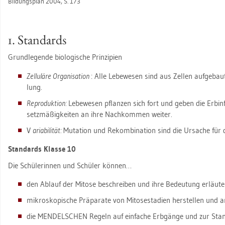
Bil­dungs­plan 2004, S. 173
1. Stan­dards
Grund­le­gen­de bio­lo­gi­sche Prin­zi­pi­en
Zel­lu­lä­re Or­ga­ni­sa­ti­on
: Alle Le­be­we­sen sind aus Zel­len auf­ge­bau
lung.
Re­pro­duk­ti­on:
Le­be­we­sen pflan­zen sich fort und geben die Erb­in
setz­mä­ßig­kei­ten an ihre Nach­kom­men wei­ter.
V
aria­bi­li­tät:
Mu­ta­ti­on und Re­kom­bi­na­ti­on sind die Ur­sa­che für die
Stan­dards Klas­se 10
Die Schü­le­rin­nen und Schü­ler kön­nen…
den Ab­lauf der Mito­se be­schrei­ben und ihre Be­deu­tung er­läu­te
mi­kro­sko­pi­sche Prä­pa­ra­te von Mito­se­sta­di­en her­stel­len und an
die MEN­DEL­SCHEN Re­geln auf ein­fa­che Erb­gän­ge und zur Sta