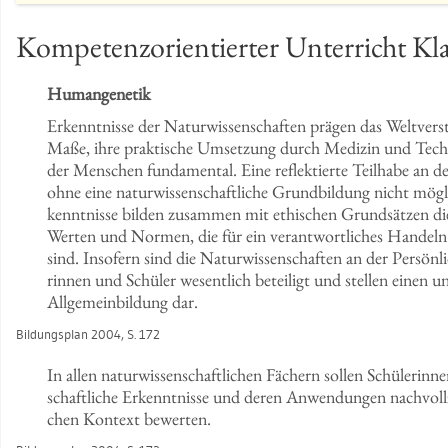
Kom­pe­tenz­ori­en­tier­ter Un­ter­richt Kl
Hu­man­ge­ne­tik
Er­kennt­nis­se der Na­tur­wis­sen­schaf­ten prä­gen das Welt­ver
Maße, ihre prak­ti­sche Um­set­zung durch Me­di­zin und Tech­nik
der Men­schen fun­da­men­tal. Eine re­flek­tier­te Teil­ha­be an 
ohne eine na­tur­wis­sen­schaft­li­che Grund­bil­dung nicht mög­lic
kennt­nis­se bil­den zu­sam­men mit ethi­schen Grund­sät­zen d
Wer­ten und Nor­men, die für ein ver­ant­wort­li­ches Han­deln in
sind. In­so­fern sind die Na­tur­wis­sen­schaf­ten an der Per­sön­l
rin­nen und Schü­ler we­sent­lich be­tei­ligt und stel­len einen un
All­ge­mein­bil­dung dar.
Bil­dungs­plan 2004, S. 172
In allen na­tur­wis­sen­schaft­li­chen Fä­chern sol­len Schü­le­rin­
schaft­li­che Er­kennt­nis­se und deren An­wen­dun­gen nach­voll­zi
chen Kon­text be­wer­ten.