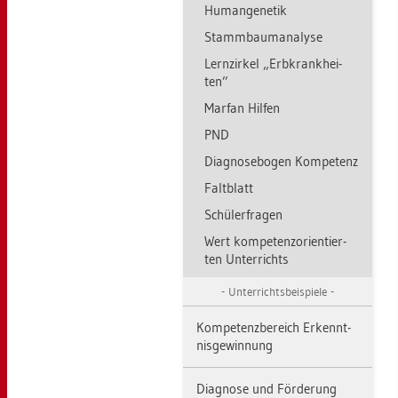
Hu­man­ge­ne­tik
Stamm­baum­ana­ly­se
Lern­zir­kel „Erb­krank­hei­
ten”
Mar­fan Hil­fen
PND
Dia­gno­se­bo­gen Kom­pe­tenz
Falt­blatt
Schü­ler­fra­gen
Wert kom­pe­tenz­ori­en­tier­
ten Un­ter­richts
Un­ter­richts­bei­spie­le
Kom­pe­tenz­be­reich Er­kennt­
nis­ge­win­nung
Dia­gno­se und För­de­rung