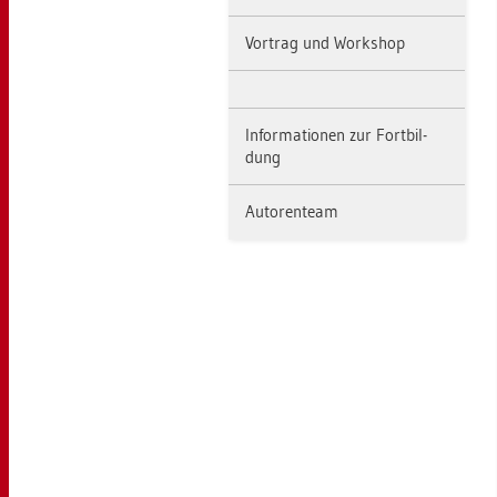
Vor­trag und Work­shop
In­for­ma­tio­nen zur Fort­bil­
dung
Au­to­ren­team