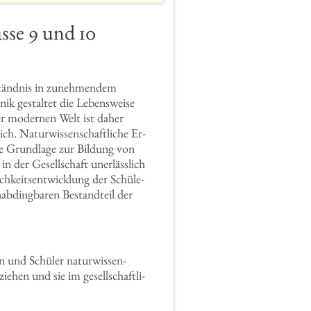
as­se 9 und 10
­ständ­nis in zu­neh­men­dem
 ge­stal­tet die Le­bens­wei­se
der mo­der­nen Welt ist daher
h. Na­tur­wis­sen­schaft­li­che Er­
ie Grund­la­ge zur Bil­dung von
 der Ge­sell­schaft un­er­läss­lich
ich­keits­ent­wick­lung der Schü­le­
­ab­ding­ba­ren Be­stand­teil der
nen und Schü­ler na­tur­wis­sen­
e­hen und sie im ge­sell­schaft­li­