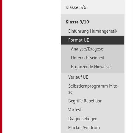
Klas­se 5/6
Klas­se 9/10
Ein­füh­rung Hu­man­ge­ne­tik
For­mat UE
Ana­ly­se/Ex­ege­se
Un­ter­richts­ein­heit
Er­gän­zen­de Hin­wei­se
Ver­lauf UE
Selbst­lern­pro­gramm Mito­
se
Be­grif­fe Re­pe­ti­ti­on
Vor­test
Dia­gno­se­bo­gen
Mar­fan-Syn­drom