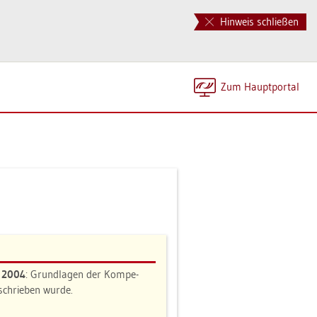
Hinweis schließen
Zum Haupt­por­tal
n 2004
: Grund­la­gen der Kom­pe­
e­schrie­ben wurde.