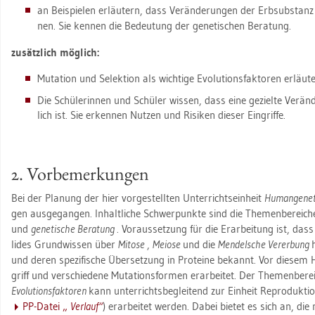
an Bei­spie­len er­läu­tern, dass Ver­än­de­run­gen der Erb­sub­stanz
nen. Sie ken­nen die Be­deu­tung der ge­ne­ti­schen Be­ra­tung.
zu­sätz­lich mög­lich:
Mu­ta­ti­on und Se­lek­ti­on als wich­ti­ge Evo­lu­ti­ons­fak­to­ren er­läu­t
Die Schü­le­rin­nen und Schü­ler wis­sen, dass eine ge­ziel­te Ver­än­
lich ist. Sie er­ken­nen Nut­zen und Ri­si­ken die­ser Ein­grif­fe.
2. Vor­be­mer­kun­gen
Bei der Pla­nung der hier vor­ge­stell­ten Un­ter­richts­ein­heit
Hu­man­ge­ne­
gen aus­ge­gan­gen. In­halt­li­che Schwer­punk­te sind die The­men­be­rei­c
und
ge­ne­ti­sche Be­ra­tung
. Vor­aus­set­zung für die Er­ar­bei­tung ist, das
li­des Grund­wis­sen über
Mito­se
,
Mei­o­se
und die
Men­del­sche Ver­er­bung
und deren spe­zi­fi­sche Über­set­zung in Pro­te­ine be­kannt. Vor die­sem H
griff und ver­schie­de­ne Mu­ta­ti­ons­for­men er­ar­bei­tet. Der The­men­be­r
Evo­lu­ti­ons­fak­to­ren
kann un­ter­richts­be­glei­tend zur Ein­heit Re­pro­duk­ti
PP-Datei „
Ver­lauf“
) er­ar­bei­tet wer­den. Dabei bie­tet es sich an, die 