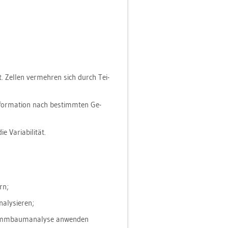
t. Zel­len ver­meh­ren sich durch Tei­
­for­ma­ti­on nach be­stimm­ten Ge­
 Va­ria­bi­li­tät.
rn;
a­ly­sie­ren;
mm­baum­ana­ly­se an­wen­den