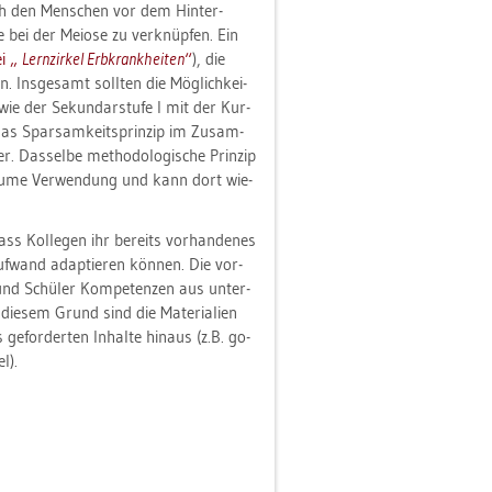
urch den Men­schen vor dem Hin­ter­
ei der Mei­o­se zu ver­knüp­fen. Ein
i „
Lern­zir­kel Erb­krank­hei­ten
“
), die
. Ins­ge­samt soll­ten die Mög­lich­kei­
wie der Se­kun­dar­stu­fe I mit der Kur­
das Spar­sam­keits­prin­zip im Zu­sam­
as­sel­be me­tho­do­lo­gi­sche Prin­zip
­bäu­me Ver­wen­dung und kann dort wie­
 dass Kol­le­gen ihr be­reits vor­han­de­nes
f­wand ad­ap­tie­ren kön­nen. Die vor­
en und Schü­ler Kom­pe­ten­zen aus un­ter­
 die­sem Grund sind die Ma­te­ria­li­en
or­der­ten In­hal­te hin­aus (z.B. go­
l).