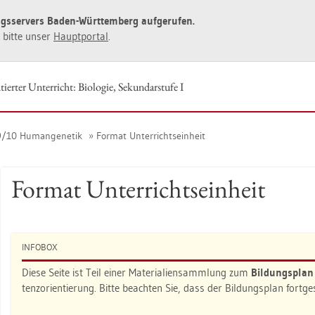
ngs­ser­vers Baden-Würt­tem­berg auf­ge­ru­fen.
ie bitte unser
Haupt­por­tal
.
ier­ter Un­ter­richt: Bio­lo­gie, Se­kun­dar­stu­fe I
9/10 Hu­man­ge­ne­tik
For­mat Un­ter­richts­ein­heit
For­mat Un­ter­richts­ein­heit
IN­FO­BOX
Diese Seite ist Teil einer Ma­te­ria­li­en­samm­lung zum
Bil­dungs­pla
tenz­ori­en­tie­rung. Bitte be­ach­ten Sie, dass der Bil­dungs­plan fort­g