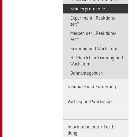
Schü­ler­pro­to­kol­le
Ex­pe­ri­ment „Re­ak­ti­ons­
zeit“
Mes­sen der „Re­ak­ti­ons­
zeit“
Kei­mung und Wachs­tum
Hil­fe­kärt­chen Kei­mung und
Wachs­tum
Boh­nen­ta­ge­buch
Dia­gno­se und För­de­rung
Vor­trag und Work­shop
In­for­ma­tio­nen zur Fort­bil­
dung