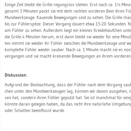
Ei­ni­ge Zeit bleibt die Gril­le re­gungs­los ste­hen. Erst nach ca. 1½ Mi­n
ge­samt 3 Mi­nu­ten packt sie mit dem rech­ten vor­de­ren Bein ihren Füh
Mund­werk­zeu­ge. Kau­en­de Be­we­gun­gen sind zu sehen. Die Gril­le ma
bis zur Füh­ler­spit­ze. Die­ser Vor­gang dau­ert etwa 15-20 Se­kun­den. 
am Füh­ler zu sehen. Au­ßer­dem liegt ein klei­nes Krei­de­häuf­chen un
die Gril­le 4 Mi­nu­ten herum, erst dann bleibt sie wie­der für eine Mi­nu
ten nimmt sie wie­der ihr Füh­ler zwi­schen die Mund­werk­zeu­ge und wi
kom­plet­te Füh­ler wie­der sau­ber. Nach ca. 1 Mi­nu­te macht sie es noc
ver­gan­gen und sie macht krei­sen­de Be­we­gun­gen an ihrem vor­de­ren
Dis­kus­si­on:
Auf­grund der Be­ob­ach­tung, dass der Füh­ler nach dem Vor­gang sau­b
chen unter den Mund­werk­zeu­gen lag, kön­nen wir davon aus­ge­hen, das
sen hat, son­dern ihren Füh­ler ge­putzt hat. Sie ist manch­mal für ei­ni­g
könn­te daran ge­le­gen haben, da das nicht ihre na­tür­li­che Um­ge­bu
oder Schat­ten be­ein­flusst wurde.