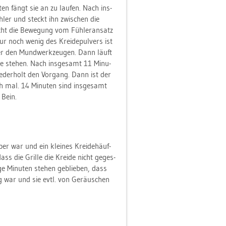
u­ten fängt sie an zu lau­fen. Nach ins­
­ler und steckt ihn zwi­schen die
cht die Be­we­gung vom Füh­ler­an­satz
Nur noch wenig des Krei­de­pul­vers ist
ter den Mund­werk­zeu­gen. Dann läuft
­te ste­hen. Nach ins­ge­samt 11 Mi­nu­
e­der­holt den Vor­gang. Dann ist der
h mal. 14 Mi­nu­ten sind ins­ge­samt
 Bein.
er war und ein klei­nes Krei­de­häuf­
s die Gril­le die Krei­de nicht ge­ges­
e Mi­nu­ten ste­hen ge­blie­ben, dass
ng war und sie evtl. von Ge­räu­schen