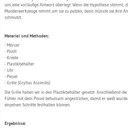
uns eine vor­läu­fi­ge Ant­wort über­legt: Wenn die Hy­po­the­se stimmt, da
Mun­der­werk­zeu­ge nimmt um sie zu put­zen, dann müss­te sie ihre An
schmutzt.
Ma­te­ri­al und Me­tho­den:
- Mör­ser
- Pi­still
- Krei­de
- Plas­tik­be­häl­ter
- Uhr
- Pin­sel
- Gril­le (Gryl­lus As­si­mi­lis)
Die Gril­le haben wir in den Plas­tik­be­häl­ter ge­setzt. An­schlie­ßend di
Füh­ler mit dem Pin­sel be­hut­sam an­ge­stri­chen, damit er weiß wurd
ein­zel­nen Schrit­te fest­hal­ten kön­nen.
Er­geb­nis­se: