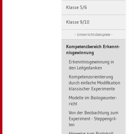
Klas­se 5/6
Klas­se 9/10
Un­ter­richts­bei­spie­le
Kom­pe­tenz­be­reich Er­kennt­
nis­ge­win­nung
Er­kennt­nis­ge­win­nung in
den Leit­ge­dan­ken
Kom­pe­tenz­ori­en­tie­rung
durch ein­fa­che Mo­di­fi­ka­ti­on
klas­si­scher Ex­pe­ri­men­te
Mo­del­le im Bio­lo­gie­un­ter­
richt
Von der Be­ob­ach­tung zum
Ex­pe­ri­ment - Step­pen­gril­
len
Hin­wei­se zum Pro­to­koll