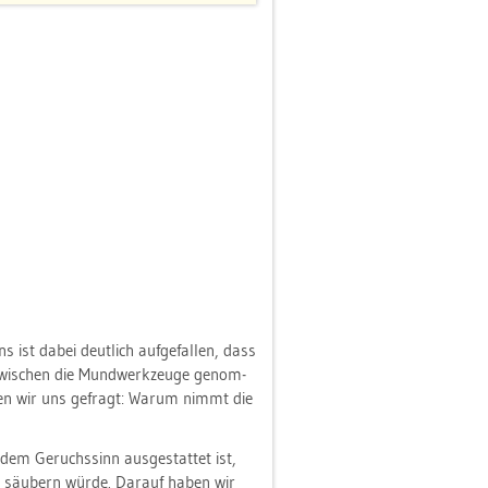
ns ist dabei deut­lich auf­ge­fal­len, dass
wi­schen die Mund­werk­zeu­ge ge­nom­
ben wir uns ge­fragt: Warum nimmt die
em Ge­ruchs­sinn aus­ge­stat­tet ist,
n säu­bern würde. Dar­auf haben wir