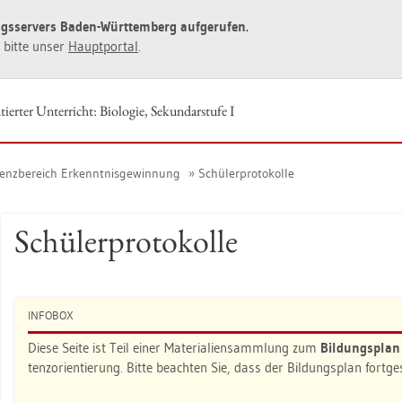
ngs­ser­vers Baden-Würt­tem­berg auf­ge­ru­fen.
ie bitte unser
Haupt­por­tal
.
ier­ter Un­ter­richt: Bio­lo­gie, Se­kun­dar­stu­fe I
enz­be­reich Er­kennt­nis­ge­win­nung
Schü­ler­pro­to­kol­le
Schü­ler­pro­to­kol­le
IN­FO­BOX
Diese Seite ist Teil einer Ma­te­ria­li­en­samm­lung zum
Bil­dungs­pla
tenz­ori­en­tie­rung. Bitte be­ach­ten Sie, dass der Bil­dungs­plan fort­g