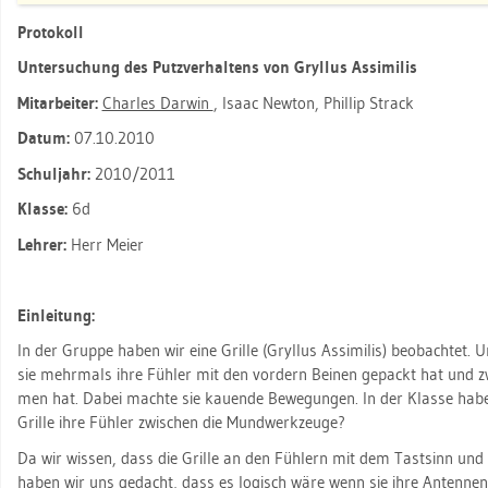
Pro­to­koll
Un­ter­su­chung des Putz­ver­hal­tens von Gryl­lus As­si­mi­lis
Mit­ar­bei­ter:
Charles Dar­win
, Isaac New­ton, Phil­lip Strack
Datum:
07.10.2010
Schul­jahr:
2010/2011
Klas­se:
6d
Leh­rer:
Herr Meier
Ein­lei­tung:
In der Grup­pe haben wir eine Gril­le (Gryl­lus As­si­mi­lis) be­ob­ach­tet. U
sie mehr­mals ihre Füh­ler mit den vor­dern Bei­nen ge­packt hat und z
men hat. Dabei mach­te sie kau­en­de Be­we­gun­gen. In der Klas­se ha
Gril­le ihre Füh­ler zwi­schen die Mund­werk­zeu­ge?
Da wir wis­sen, dass die Gril­le an den Füh­lern mit dem Tast­sinn und d
haben wir uns ge­dacht, dass es lo­gisch wäre wenn sie ihre An­ten­ne