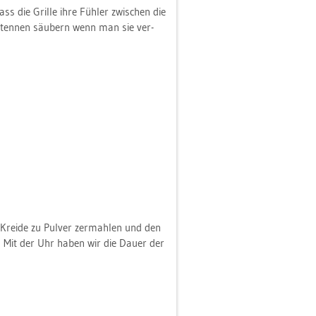
ss die Gril­le ihre Füh­ler zwi­schen die
­ten­nen säu­bern wenn man sie ver­
e Krei­de zu Pul­ver zer­mah­len und den
e. Mit der Uhr haben wir die Dauer der