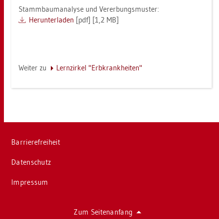
Stamm­baum­ana­ly­se und Ver­er­bungs­mus­ter:
Her­un­ter­la­den
[pdf] [1,2 MB]
Wei­ter zu
Lern­zir­kel "Erb­krank­hei­ten"
Bar­rie­re­frei­heit
Da­ten­schutz
Im­pres­sum
Zum Sei­ten­an­fang