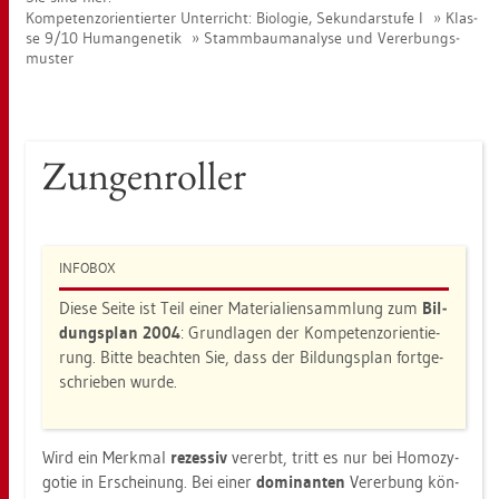
Kom­pe­tenz­ori­en­tier­ter Un­ter­richt: Bio­lo­gie, Se­kun­dar­stu­fe I
Klas­
se 9/10 Hu­man­ge­ne­tik
Stamm­baum­ana­ly­se und Ver­er­bungs­
mus­ter
Zun­gen­rol­ler
IN­FO­BOX
Diese Seite ist Teil einer Ma­te­ria­li­en­samm­lung zum
Bil­
dungs­plan 2004
: Grund­la­gen der Kom­pe­tenz­ori­en­tie­
rung. Bitte be­ach­ten Sie, dass der Bil­dungs­plan fort­ge­
schrie­ben wurde.
Wird ein Merk­mal
re­zes­siv
ver­erbt, tritt es nur bei Ho­mo­zy­
go­tie in Er­schei­nung. Bei einer
do­mi­nan­ten
Ver­er­bung kön­