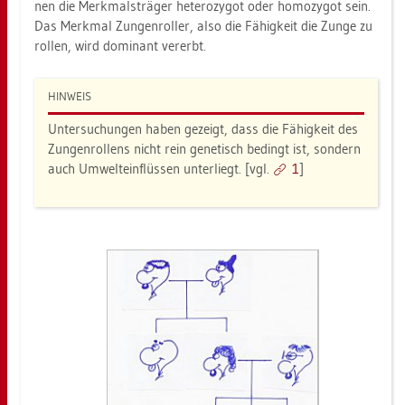
nen die Merk­mals­trä­ger he­te­ro­zy­got oder ho­mo­zy­got sein.
Das Merk­mal Zun­gen­rol­ler, also die Fä­hig­keit die Zunge zu
rol­len, wird do­mi­nant ver­erbt.
HIN­WEIS
Un­ter­su­chun­gen haben ge­zeigt, dass die Fä­hig­keit des
Zun­gen­rol­lens nicht rein ge­ne­tisch be­dingt ist, son­dern
auch Um­welt­ein­flüs­sen un­ter­liegt. [vgl.
1
]