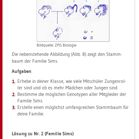
Bild­quel­le: ZPG Bio­lo­gie
Die ne­ben­ste­hen­de Ab­bil­dung (Abb. 8) zeigt den Stamm­
baum der Fa­mi­lie Sims.
Auf­ga­ben
:
Er­he­be in dei­ner Klas­se, wie viele Mit­schü­ler Zun­gen­rol­
ler sind und ob es mehr Mäd­chen oder Jun­gen sind.
Be­stim­me die mög­li­chen Ge­no­ty­pen aller Mit­glie­der der
Fa­mi­lie Sims.
Er­stel­le einen mög­lichst um­fang­rei­chen Stamm­baum für
deine Fa­mi­lie.
Lö­sung zu Nr. 2 (Fa­mi­lie Sims)