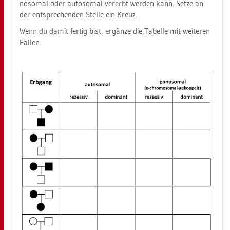
no­so­mal oder au­to­so­mal ver­erbt wer­den kann. Setze an
der ent­spre­chen­den Stel­le ein Kreuz.
Wenn du damit fer­tig bist, er­gän­ze die Ta­bel­le mit wei­te­ren
Fäl­len.