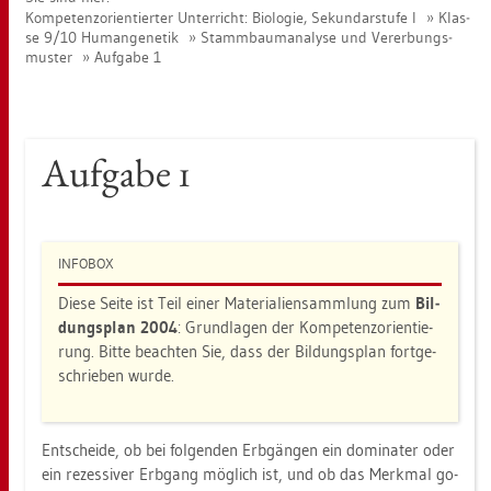
Kom­pe­tenz­ori­en­tier­ter Un­ter­richt: Bio­lo­gie, Se­kun­dar­stu­fe I
Klas­
se 9/10 Hu­man­ge­ne­tik
Stamm­baum­ana­ly­se und Ver­er­bungs­
mus­ter
Auf­ga­be 1
Auf­ga­be 1
IN­FO­BOX
Diese Seite ist Teil einer Ma­te­ria­li­en­samm­lung zum
Bil­
dungs­plan 2004
: Grund­la­gen der Kom­pe­tenz­ori­en­tie­
rung. Bitte be­ach­ten Sie, dass der Bil­dungs­plan fort­ge­
schrie­ben wurde.
Ent­schei­de, ob bei fol­gen­den Erb­gän­gen ein do­mi­na­ter oder
ein re­zes­si­ver Erb­gang mög­lich ist, und ob das Merk­mal go­