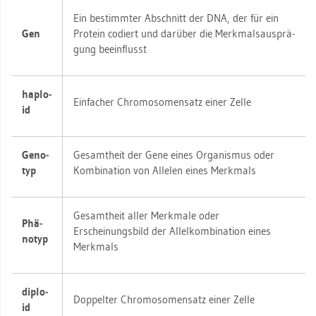
Ein be­stimm­ter Ab­schnitt der DNA, der für ein
Gen
Pro­te­in co­diert und dar­über die Merk­mals­aus­prä­
gung be­ein­flusst
haplo­
Ein­fa­cher Chro­mo­so­men­satz einer Zelle
id
Ge­no­
Ge­samt­heit der Gene eines Or­ga­nis­mus oder
typ
Kom­bi­na­ti­on von Al­le­len eines Merk­mals
Ge­samt­heit aller Merk­ma­le oder
Phä­
Er­schei­nungs­bild der Al­lel­kom­bi­na­ti­on eines
no­typ
Merk­mals
di­plo­
Dop­pel­ter Chro­mo­so­men­satz einer Zelle
id