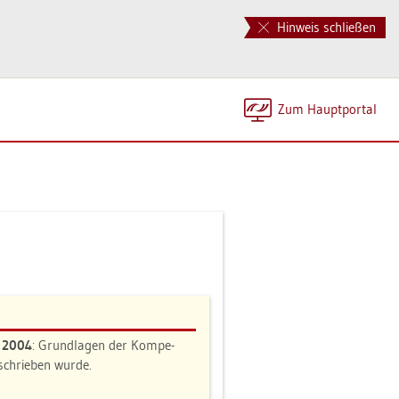
Hinweis schließen
Zum Haupt­por­tal
n 2004
: Grund­la­gen der Kom­pe­
e­schrie­ben wurde.