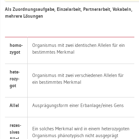
Als Zu­ord­nungs­auf­ga­be, Ein­zel­ar­beit, Part­ner­ar­beit, Vo­ka­beln,
meh­re­re Lö­sun­gen
ho­mo­
Or­ga­nis­mus mit zwei iden­ti­schen Al­le­len für ein
zy­got
be­stimm­tes Merk­mal
he­te­
Or­ga­nis­mus mit zwei ver­schie­de­nen Al­le­len für
ro­zy­
ein be­stimm­tes Merk­mal
got
Allel
Aus­prä­gungs­form einer Erb­an­la­ge/eines Gens
re­zes­
Ein sol­ches Merk­mal wird in einem he­te­ro­zy­go­ten
si­ves
Or­ga­nis­mus phä­no­ty­pisch nicht aus­ge­prägt
Allel