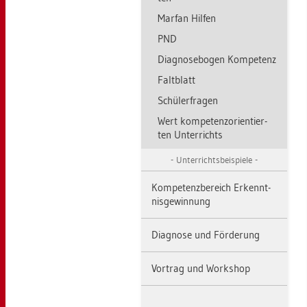
Mar­fan Hil­fen
PND
Dia­gno­se­bo­gen Kom­pe­tenz
Falt­blatt
Schü­ler­fra­gen
Wert kom­pe­tenz­ori­en­tier­
ten Un­ter­richts
Un­ter­richts­bei­spie­le
Kom­pe­tenz­be­reich Er­kennt­
nis­ge­win­nung
Dia­gno­se und För­de­rung
Vor­trag und Work­shop