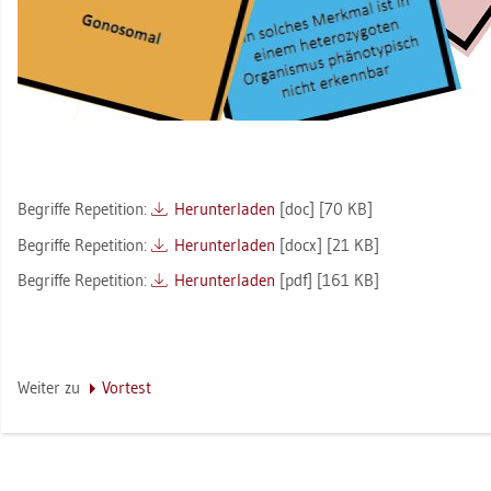
Be­grif­fe Re­pe­ti­ti­on:
Her­un­ter­la­den
[doc] [70 KB]
Be­grif­fe Re­pe­ti­ti­on:
Her­un­ter­la­den
[docx] [21 KB]
Be­grif­fe Re­pe­ti­ti­on:
Her­un­ter­la­den
[pdf] [161 KB]
Wei­ter zu
Vor­test