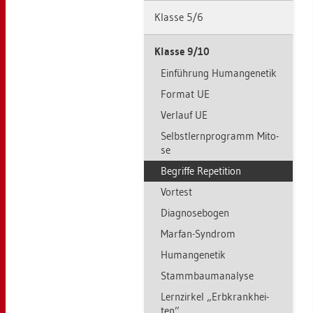
Klas­se 5/6
Klas­se 9/10
Ein­füh­rung Hu­man­ge­ne­tik
For­mat UE
Ver­lauf UE
Selbst­lern­pro­gramm Mito­
se
Be­grif­fe Re­pe­ti­ti­on
Vor­test
Dia­gno­se­bo­gen
Mar­fan-Syn­drom
Hu­man­ge­ne­tik
Stamm­baum­ana­ly­se
Lern­zir­kel „Erb­krank­hei­
ten”