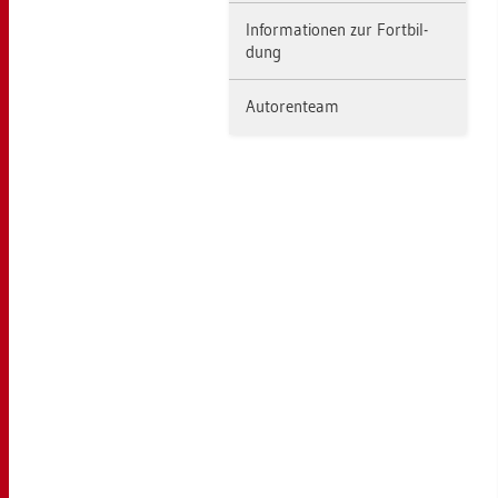
In­for­ma­tio­nen zur Fort­bil­
dung
Au­to­ren­team