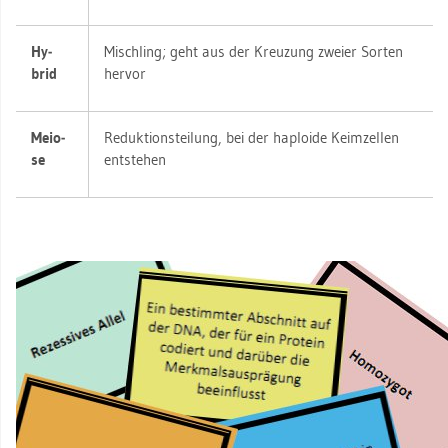
Hy­
Misch­ling; geht aus der Kreu­zung zwei­er Sor­ten
brid
her­vor
Mei­o­
Re­duk­ti­ons­tei­lung, bei der haplo­ide Keim­zel­len
se
ent­ste­hen