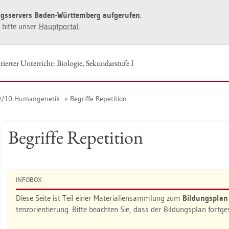
ngs­ser­vers Baden-Würt­tem­berg auf­ge­ru­fen.
ie bitte unser
Haupt­por­tal
.
ier­ter Un­ter­richt: Bio­lo­gie, Se­kun­dar­stu­fe I
9/10 Hu­man­ge­ne­tik
Be­grif­fe Re­pe­ti­ti­on
Be­grif­fe Re­pe­ti­ti­on
IN­FO­BOX
Diese Seite ist Teil einer Ma­te­ria­li­en­samm­lung zum
Bil­dungs­pla
tenz­ori­en­tie­rung. Bitte be­ach­ten Sie, dass der Bil­dungs­plan fort­g