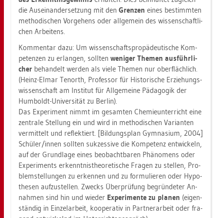
die Aus­ein­an­der­set­zung mit den
Gren­zen
eines be­stimm­ten
me­tho­di­schen Vor­ge­hens oder all­ge­mein des wis­sen­schaft­li­
chen Ar­bei­tens.
Kom­men­tar dazu: Um wis­sen­schafts­pro­pä­deu­ti­sche Kom­
pe­ten­zen zu er­lan­gen, soll­ten
we­ni­ger The­men aus­führ­li­
cher
be­han­delt wer­den als viele The­men nur ober­fläch­lich.
(Heinz-Elmar Te­n­orth, Pro­fes­sor für His­to­ri­sche Er­zie­hungs­
wis­sen­schaft am In­sti­tut für All­ge­mei­ne Päd­ago­gik der
Hum­boldt-Uni­ver­si­tät zu Ber­lin).
Das Ex­pe­ri­ment nimmt im ge­sam­ten Che­mie­un­ter­richt eine
zen­tra­le Stel­lung ein und wird in me­tho­di­schen Va­ri­an­ten
ver­mit­telt und re­flek­tiert. [Bil­dungs­plan Gym­na­si­um, 2004]
Schü­ler/innen soll­ten suk­zes­si­ve die Kom­pe­tenz ent­wi­ckeln,
auf der Grund­la­ge eines be­ob­acht­ba­ren Phä­no­mens oder
Ex­pe­ri­ments er­kennt­nis­theo­re­ti­sche Fra­gen zu stel­len, Pro­
blem­stel­lun­gen zu er­ken­nen und zu for­mu­lie­ren oder Hy­po­
the­sen auf­zu­stel­len. Zwecks Über­prü­fung be­grün­de­ter An­
nah­men sind hin und wie­der
Ex­pe­ri­men­te zu pla­nen
(ei­gen­
stän­dig in Ein­zel­ar­beit, ko­ope­ra­tiv in Part­ner­ar­beit oder fra­