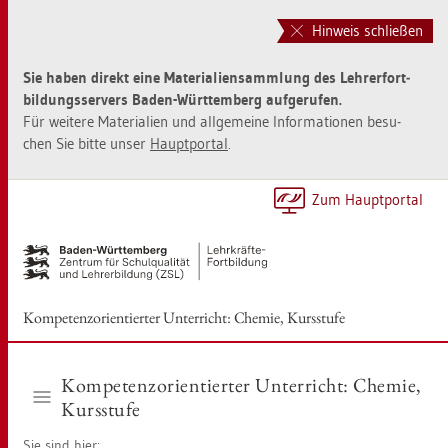
Zur
Zum
Haupt­
Sei­
Hinweis schließen
na­
ten­
vi­
in­
Sie haben di­rekt eine Ma­te­ria­li­en­samm­lung des Leh­rer­fort­
ga­
halt
bil­dungs­ser­vers Baden-Würt­tem­berg auf­ge­ru­fen.
ti­
sprin­
Für wei­te­re Ma­te­ria­li­en und all­ge­mei­ne In­for­ma­tio­nen be­su­
on
gen
chen Sie bitte unser
Haupt­por­tal
.
sprin­
[Alt]+
gen
[1]
[Alt]+
Zum Haupt­por­tal
[0]
Kom­pe­tenz­ori­en­tier­ter Un­ter­richt: Che­mie, Kurs­stu­fe
Kom­pe­tenz­ori­en­tier­ter Un­ter­richt: Che­mie,
Kurs­stu­fe
Sie sind hier: