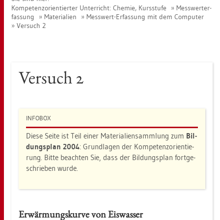
Kom­pe­tenz­ori­en­tier­ter Un­ter­richt: Che­mie, Kurs­stu­fe
Mess­wert­er­
fas­sung
Ma­te­ria­li­en
Mess­wert-Er­fas­sung mit dem Com­pu­ter
Ver­such 2
Ver­such 2
IN­FO­BOX
Diese Seite ist Teil einer Ma­te­ria­li­en­samm­lung zum
Bil­
dungs­plan 2004
: Grund­la­gen der Kom­pe­tenz­ori­en­tie­
rung. Bitte be­ach­ten Sie, dass der Bil­dungs­plan fort­ge­
schrie­ben wurde.
Er­wär­mungs­kur­ve von Eis­was­ser