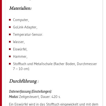
Ma­te­ria­li­en:
Com­pu­ter,
Go­Link-Ad­ap­ter,
Tem­pe­ra­tur-Sen­sor.
Was­ser,
Eis­wür­fel,
Ham­mer,
Stoff­tuch und Me­tall­scha­le (fla­cher Boden, Durch­mes­ser
7 – 10 cm).
Durch­füh­rung
:
Da­ten­er­fas­sung (Ein­stel­lun­gen):
Modus:
Zeit­ge­steu­ert, Dauer: 420 s.
Ein Eis­wür­fel wird in das Stoff­tuch ein­ge­wi­ckelt und mit dem