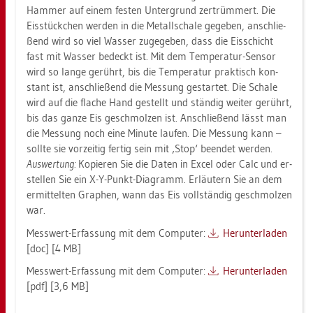
Ham­mer auf einem fes­ten Un­ter­grund zer­trüm­mert. Die
Eis­stück­chen wer­den in die Me­tall­scha­le ge­ge­ben, an­schlie­
ßend wird so viel Was­ser zu­ge­ge­ben, dass die Eis­schicht
fast mit Was­ser be­deckt ist. Mit dem Tem­pe­ra­tur-Sen­sor
wird so lange ge­rührt, bis die Tem­pe­ra­tur prak­tisch kon­
stant ist, an­schlie­ßend die Mes­sung ge­star­tet. Die Scha­le
wird auf die fla­che Hand ge­stellt und stän­dig wei­ter ge­rührt,
bis das ganze Eis ge­schmol­zen ist. An­schlie­ßend lässt man
die Mes­sung noch eine Mi­nu­te lau­fen. Die Mes­sung kann –
soll­te sie vor­zei­tig fer­tig sein mit ‚Stop‘ be­en­det wer­den.
Aus­wer­tung:
Ko­pie­ren Sie die Daten in Excel oder Calc und er­
stel­len Sie ein X-Y-Punkt-Dia­gramm. Er­läu­tern Sie an dem
er­mit­tel­ten Gra­phen, wann das Eis voll­stän­dig ge­schmol­zen
war.
Mess­wert-Er­fas­sung mit dem Com­pu­ter:
Her­un­ter­la­den
[doc] [4 MB]
Mess­wert-Er­fas­sung mit dem Com­pu­ter:
Her­un­ter­la­den
[pdf] [3,6 MB]