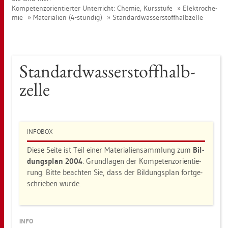
Kom­pe­tenz­ori­en­tier­ter Un­ter­richt: Che­mie, Kurs­stu­fe
Elek­tro­che­
mie
Ma­te­ria­li­en (4-stün­dig)
Stan­dard­was­ser­stoff­halb­zel­le
Stan­dard­was­ser­stoff­halb­
zel­le
IN­FO­BOX
Diese Seite ist Teil einer Ma­te­ria­li­en­samm­lung zum
Bil­
dungs­plan 2004
: Grund­la­gen der Kom­pe­tenz­ori­en­tie­
rung. Bitte be­ach­ten Sie, dass der Bil­dungs­plan fort­ge­
schrie­ben wurde.
INFO