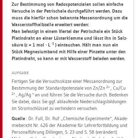
Zur Be­stim­mung von Re­dox­po­ten­zia­len sol­len ein­fa­che
Ver­su­che in der Pe­tri­scha­le durch­ge­führt wer­den. Dazu
muss die hier­für schon be­kann­te Mess­an­ord­nung um die
Was­ser­stoff­halb­zel­le er­wei­tert wer­den:
Man be­fes­tigt in einem Vier­tel der Pe­tri­scha­le ein Stück
Platin­draht an einer Lüs­ter­klem­me und lässt ihn in Salz­
-1
säu­re (c = 1 mol
∙
L
) ein­tau­chen. Hält man nun ein
Stück Ma­gne­si­um­band mit Hilfe einer Pin­zet­te unter den
Platin­draht, so kann er mit Was­ser­stoff be­la­den wer­den.
AUF­GA­BE
Fer­ti­gen Sie die Ver­suchs­skiz­ze einer Mess­an­ord­nung zur
2+
Be­stim­mung der Stan­dard­po­ten­zia­le von Zn/Zn
, Cu/Cu
2+
+
, Ag/Ag
an und füh­ren Sie die Ver­su­che durch. Be­den­ken
Sie dabei, dass Sie ggf. ab­lau­fen­de Nie­der­schlags­bil­dun­gen
im Strom­schlüs­sel zu ver­hin­dern ver­su­chen.
Quel­le
: Dr. Full, Dr. Ruf: „Che­mi­sche Ex­pe­ri­men­te“, Aka­de­
mie­be­richt Nr. 426 der Aka­de­mie für Leh­rer­fort­bil­dung und
Per­so­nal­füh­rung Dil­lin­gen, S. 23 und S. 58 (ver­än­dert)