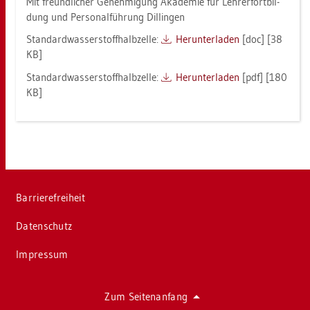
Mit freund­li­cher Ge­neh­mi­gung Aka­de­mie für Leh­rer­fort­bil­
dung und Per­so­nal­füh­rung Dil­lin­gen
Stan­dard­was­ser­stoff­halb­zel­le:
Her­un­ter­la­den
[doc] [38
KB]
Stan­dard­was­ser­stoff­halb­zel­le:
Her­un­ter­la­den
[pdf] [180
KB]
Bar­rie­re­frei­heit
Da­ten­schutz
Im­pres­sum
Zum Sei­ten­an­fang