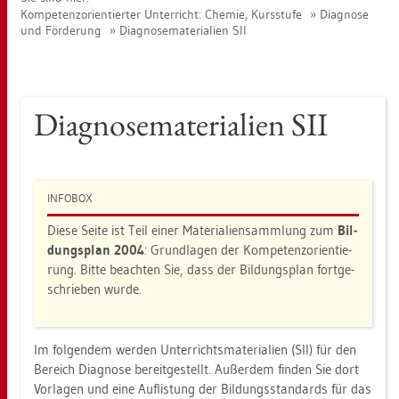
Kom­pe­tenz­ori­en­tier­ter Un­ter­richt: Che­mie, Kurs­stu­fe
Dia­gno­se
und För­de­rung
Dia­gno­se­ma­te­ria­li­en SII
Dia­gno­se­ma­te­ria­li­en SII
IN­FO­BOX
Diese Seite ist Teil einer Ma­te­ria­li­en­samm­lung zum
Bil­
dungs­plan 2004
: Grund­la­gen der Kom­pe­tenz­ori­en­tie­
rung. Bitte be­ach­ten Sie, dass der Bil­dungs­plan fort­ge­
schrie­ben wurde.
Im fol­gen­dem wer­den Un­ter­richts­ma­te­ria­li­en (SII) für den
Be­reich Dia­gno­se be­reit­ge­stellt. Au­ßer­dem fin­den Sie dort
Vor­la­gen und eine Auf­lis­tung der Bil­dungs­stan­dards für das