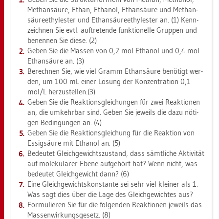
Me­than­säu­re, Ethan, Etha­nol, Ethan­säu­re und Me­than­
säu­reethy­les­ter und Ethan­säu­reethy­les­ter an. (1) Kenn­
zeich­nen Sie evtl. auf­tre­ten­de funk­tio­nel­le Grup­pen und
be­nen­nen Sie diese. (2)
Geben Sie die Mas­sen von 0,2 mol Etha­nol und 0,4 mol
Ethan­säu­re an. (3)
Be­rech­nen Sie, wie viel Gramm Ethan­säu­re be­nö­tigt wer­
den, um 100 mL einer Lö­sung der Kon­zen­tra­ti­on 0,1
mol/L her­zu­stel­len.(3)
Geben Sie die Re­ak­ti­ons­glei­chun­gen für zwei Re­ak­tio­nen
an, die um­kehr­bar sind. Geben Sie je­weils die dazu nö­ti­
gen Be­din­gun­gen an. (4)
Geben Sie die Re­ak­ti­ons­glei­chung für die Re­ak­ti­on von
Es­sig­säu­re mit Etha­nol an. (5)
Be­deu­tet Gleich­ge­wichts­zu­stand, dass sämt­li­che Ak­ti­vi­tät
auf mo­le­ku­la­rer Ebene auf­ge­hört hat? Wenn nicht, was
be­deu­tet Gleich­ge­wicht dann? (6)
Eine Gleich­ge­wichts­kon­stan­te sei sehr viel klei­ner als 1.
Was sagt dies über die Lage des Gleich­ge­wich­tes aus?
For­mu­lie­ren Sie für die fol­gen­den Re­ak­tio­nen je­weils das
Mas­sen­wir­kungs­ge­setz. (8)