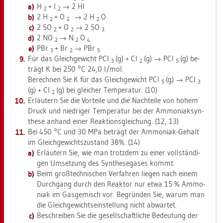
H
+ I
→ 2 HI
2
2
2 H
+ O
→ 2 H
O
2
2
2
2 SO
+ O
→ 2 SO
2
2
3
2 NO
→ N
O
2
2
4
PBr
+ Br
→ PBr
3
2
5
Für das Gleich­ge­wicht PCl
(g) + Cl
(g) → PCl
(g) be­
3
2
5
trägt K bei 250 °C 24,0 l/mol.
Be­rech­nen Sie K für das Gleich­ge­wicht PCl
(g) → PCl
5
3
(g) + Cl
(g) bei glei­cher Tem­pe­ra­tur. (10)
2
Er­läu­tern Sie die Vor­tei­le und die Nach­tei­le von hohem
Druck und nied­ri­ger Tem­pe­ra­tur bei der Am­mo­niak­syn­
the­se an­hand einer Re­ak­ti­ons­glei­chung. (12, 13)
Bei 450 °C und 30 MPa be­trägt der Am­mo­ni­ak-Ge­halt
im Gleich­ge­wichts­zu­stand 38%. (14)
Er­läu­tern Sie, wie man trotz­dem zu einer voll­stän­di­
gen Um­set­zung des Syn­the­se­ga­ses kommt.
Beim groß­tech­ni­schen Ver­fah­ren lie­gen nach einem
Durch­gang durch den Re­ak­tor nur etwa 15 % Am­mo­
ni­ak im Gas­ge­misch vor. Be­grün­den Sie, warum man
die Gleich­ge­wichts­ein­stel­lung nicht ab­war­tet.
Be­schrei­ben Sie die ge­sell­schaft­li­che Be­deu­tung der