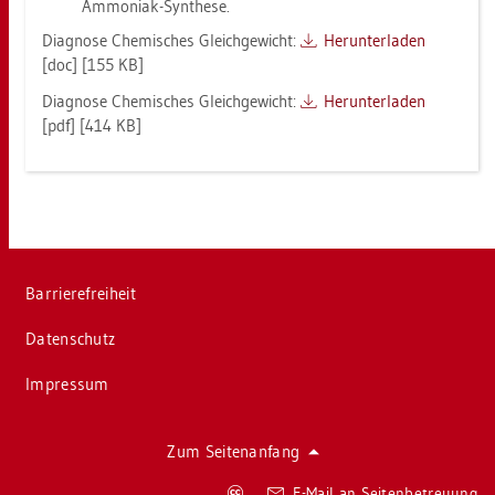
Am­mo­ni­ak-Syn­the­se.
Dia­gno­se Che­mi­sches Gleich­ge­wicht:
Her­un­ter­la­den
[doc] [155 KB]
Dia­gno­se Che­mi­sches Gleich­ge­wicht:
Her­un­ter­la­den
[pdf] [414 KB]
Bar­rie­re­frei­heit
Da­ten­schutz
Im­pres­sum
Zum Sei­ten­an­fang
Co­
E-Mail an Sei­ten­be­treu­ung