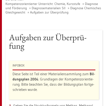
Kom­pe­tenz­ori­en­tier­ter Un­ter­richt: Che­mie, Kurs­stu­fe
Dia­gno­se
und För­de­rung
Dia­gno­se­ma­te­ria­li­en SII
Dia­gno­se Che­mi­sches
Gleich­ge­wicht
Auf­ga­ben zur Über­prü­fung
Auf­ga­ben zur Über­prü­
fung
IN­FO­BOX
Diese Seite ist Teil einer Ma­te­ria­li­en­samm­lung zum
Bil­
dungs­plan 2004
: Grund­la­gen der Kom­pe­tenz­ori­en­tie­
rung. Bitte be­ach­ten Sie, dass der Bil­dungs­plan fort­ge­
schrie­ben wurde.
Geben Sie die Struk­tur­for­meln von Me­than, Me­tha­nol,