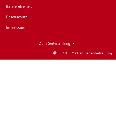
Bar­rie­re­frei­heit
Da­ten­schutz
Im­pres­sum
Zum Sei­ten­an­fang
Co­
E-Mail an Sei­ten­be­treu­ung
py­
right