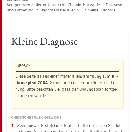
Kom­pe­tenz­ori­en­tier­ter Un­ter­richt: Che­mie, Kurs­stu­fe
Dia­gno­se
und För­de­rung
Dia­gno­se­ma­te­ria­li­en SII
Klei­ne Dia­gno­se
Klei­ne Dia­gno­se
IN­FO­BOX
Diese Seite ist Teil einer Ma­te­ria­li­en­samm­lung zum
Bil­
dungs­plan 2004
: Grund­la­gen der Kom­pe­tenz­ori­en­tie­
rung. Bitte be­ach­ten Sie, dass der Bil­dungs­plan fort­ge­
schrie­ben wurde.
CHE­MI­SCHES GLEICH­GE­WICHT
Wenn Sie als Erste(r) das Blatt er­hal­ten, kreu­zen Sie die
rich­ti­gen Aus­sa­gen in der ganz rech­ten Spal­te an (○) und