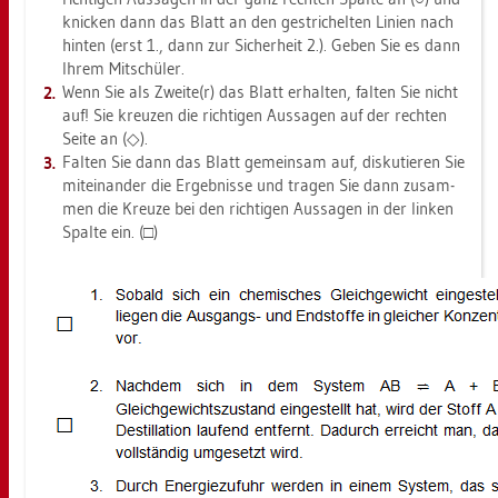
kni­cken dann das Blatt an den ge­stri­chel­ten Li­ni­en nach
hin­ten (erst 1., dann zur Si­cher­heit 2.). Geben Sie es dann
Ihrem Mit­schü­ler.
Wenn Sie als Zwei­te(r) das Blatt er­hal­ten, fal­ten Sie nicht
auf! Sie kreu­zen die rich­ti­gen Aus­sa­gen auf der rech­ten
Seite an (◇).
Fal­ten Sie dann das Blatt ge­mein­sam auf, dis­ku­tie­ren Sie
mit­ein­an­der die Er­geb­nis­se und tra­gen Sie dann zu­sam­
men die Kreu­ze bei den rich­ti­gen Aus­sa­gen in der lin­ken
Spal­te ein. (□)