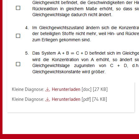
Klei­ne Dia­gno­se:
Her­un­ter­la­den
[doc] [27 KB]
Klei­ne Dia­gno­se:
Her­un­ter­la­den
[pdf] [74 KB]