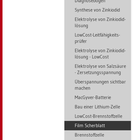
Dia­gno­se­bo­gen
Syn­the­se von Zin­ki­odid
Elek­tro­ly­se von Zin­ki­odid­
lö­sung
Low­Cost-Leit­fä­hig­keits­
prü­fer
Elek­tro­ly­se von Zin­ki­odid­
lö­sung - Low­Cost
Elek­tro­ly­se von Salz­säu­re
- Zer­set­zungs­span­nung
Über­span­nun­gen sicht­bar
ma­chen
MacGy­ver-Bat­te­rie
Bau einer Li­thi­um-Zelle
Low­Cost-Brenn­stoff­zel­le
Film Scher­blatt
Brenn­stoff­zel­le