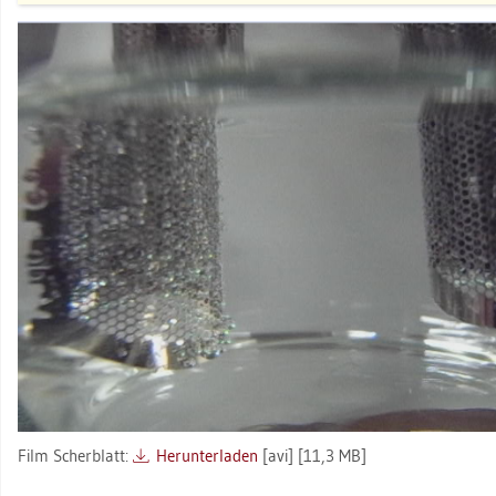
Film Scher­blatt:
Her­un­ter­la­den
[avi] [11,3 MB]