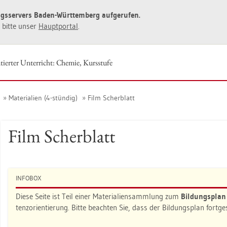
ngs­ser­vers Baden-Würt­tem­berg auf­ge­ru­fen.
ie bitte unser
Haupt­por­tal
.
tier­ter Un­ter­richt: Che­mie, Kurs­stu­fe
Ma­te­ria­li­en (4-stün­dig)
Film Scher­blatt
Film Scher­blatt
IN­FO­BOX
Diese Seite ist Teil einer Ma­te­ria­li­en­samm­lung zum
Bil­dungs­pla
tenz­ori­en­tie­rung. Bitte be­ach­ten Sie, dass der Bil­dungs­plan fort­g