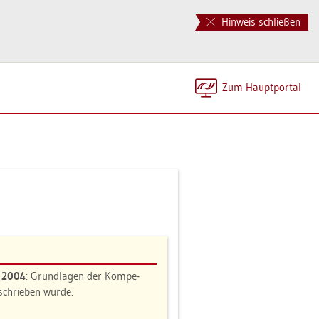
Hinweis schließen
Zum Haupt­por­tal
n 2004
: Grund­la­gen der Kom­pe­
e­schrie­ben wurde.