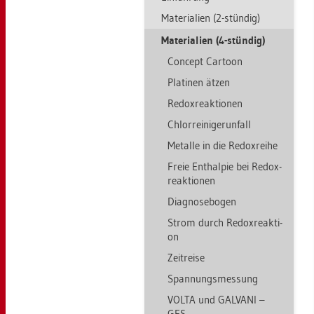
Ma­te­ria­li­en (2-stün­dig)
Ma­te­ria­li­en (4-stün­dig)
Con­cept Car­toon
Pla­ti­nen ätzen
Re­dox­re­ak­tio­nen
Chlor­rei­ni­ge­run­fall
Me­tal­le in die Re­dox­rei­he
Freie Ent­hal­pie bei Re­dox­
re­ak­tio­nen
Dia­gno­se­bo­gen
Strom durch Re­dox­re­ak­ti­
on
Zeit­rei­se
Span­nungs­mes­sung
VOLTA und GAL­VA­NI –
GFS