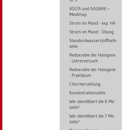
VOLTA und GAL­VA­NI –
Mind­map
Strom im Mund - exp. HA
Strom im Mund - Übung
Stan­dard­was­ser­stoff­halb­
zel­le
Re­dox­rei­he der Ha­lo­ge­ne
- Leh­rer­ver­such
Re­dox­rei­he der Ha­lo­ge­ne
- Prak­ti­kum
Chlor­her­stel­lung
Kon­zen­tra­ti­ons­zel­le
Wer iden­ti­fi­ziert die 6 Me­
tal­le?
Wer iden­ti­fi­ziert die 7 Me­
tal­le?