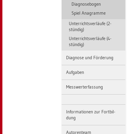
Dia­gno­se­bo­gen
Spiel Ana­gram­me
Un­ter­richts­ver­läu­fe (2-
stün­dig)
Un­ter­richts­ver­läu­fe (4-
stün­dig)
Dia­gno­se und För­de­rung
Auf­ga­ben
Mess­wert­er­fas­sung
In­for­ma­tio­nen zur Fort­bil­
dung
Au­to­ren­team