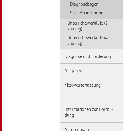
Dia­gno­se­bo­gen
Spiel Ana­gram­me
Un­ter­richts­ver­läu­fe (2-
stün­dig)
Un­ter­richts­ver­läu­fe (4-
stün­dig)
Dia­gno­se und För­de­rung
Auf­ga­ben
Mess­wert­er­fas­sung
In­for­ma­tio­nen zur Fort­bil­
dung
Au­to­ren­team