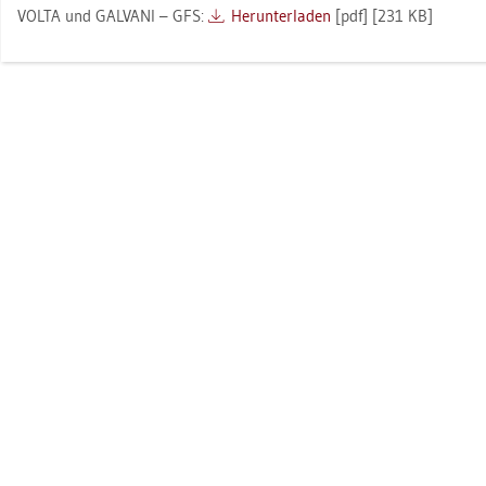
VOLTA und GAL­VA­NI – GFS:
Her­un­ter­la­den
[pdf] [231 KB]