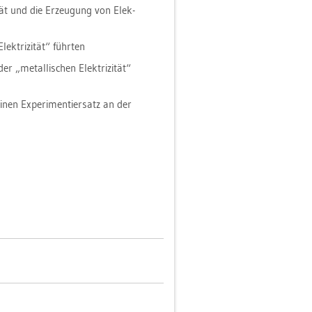
­tät und die Er­zeu­gung von Elek­
ek­tri­zi­tät“ führ­ten
r „me­tal­li­schen Elek­tri­zi­tät“
inen Ex­pe­ri­men­tier­satz an der