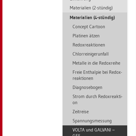
Ma­te­ria­li­en (2-stün­dig)
Ma­te­ria­li­en (4-stün­dig)
Con­cept Car­toon
Pla­ti­nen ätzen
Re­dox­re­ak­tio­nen
Chlor­rei­ni­ge­run­fall
Me­tal­le in die Re­dox­rei­he
Freie Ent­hal­pie bei Re­dox­
re­ak­tio­nen
Dia­gno­se­bo­gen
Strom durch Re­dox­re­ak­ti­
on
Zeit­rei­se
Span­nungs­mes­sung
VOLTA und GAL­VA­NI –
GFS