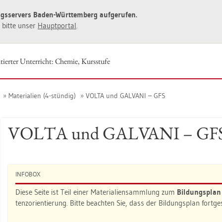
ngs­ser­vers Baden-Würt­tem­berg auf­ge­ru­fen.
ie bitte unser
Haupt­por­tal
.
tier­ter Un­ter­richt: Che­mie, Kurs­stu­fe
Ma­te­ria­li­en (4-stün­dig)
VOLTA und GAL­VA­NI – GFS
VOLTA und GAL­VA­NI – GF
IN­FO­BOX
Diese Seite ist Teil einer Ma­te­ria­li­en­samm­lung zum
Bil­dungs­pla
tenz­ori­en­tie­rung. Bitte be­ach­ten Sie, dass der Bil­dungs­plan fort­g