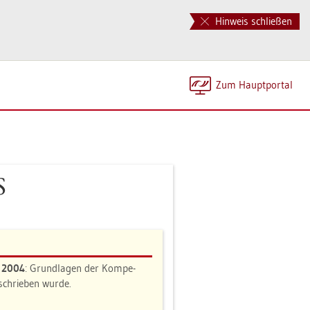
Hinweis schließen
Zum Haupt­por­tal
S
n 2004
: Grund­la­gen der Kom­pe­
e­schrie­ben wurde.