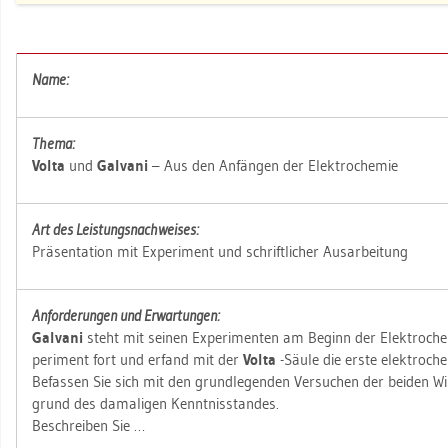
Name:
Thema:
Volta
und
Gal­va­ni
– Aus den An­fän­gen der Elek­tro­che­mie
Art des Leis­tungs­nach­wei­ses:
Prä­sen­ta­ti­on mit Ex­pe­ri­ment und schrift­li­cher Aus­ar­bei­tung
An­for­de­run­gen und Er­war­tun­gen:
Gal­va­ni
steht mit sei­nen Ex­pe­ri­men­ten am Be­ginn der Elek­tro­che
pe­ri­ment fort und er­fand mit der
Volta
-Säule die erste elek­tro­che
Be­fas­sen Sie sich mit den grund­le­gen­den Ver­su­chen der bei­den Wi
grund des da­ma­li­gen Kennt­nis­stan­des.
Be­schrei­ben Sie …