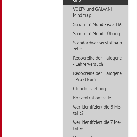
VOLTA und GAL­VA­NI –
Mind­map
Strom im Mund - exp. HA
Strom im Mund - Übung
Stan­dard­was­ser­stoff­halb­
zel­le
Re­dox­rei­he der Ha­lo­ge­ne
- Leh­rer­ver­such
Re­dox­rei­he der Ha­lo­ge­ne
- Prak­ti­kum
Chlor­her­stel­lung
Kon­zen­tra­ti­ons­zel­le
Wer iden­ti­fi­ziert die 6 Me­
tal­le?
Wer iden­ti­fi­ziert die 7 Me­
tal­le?