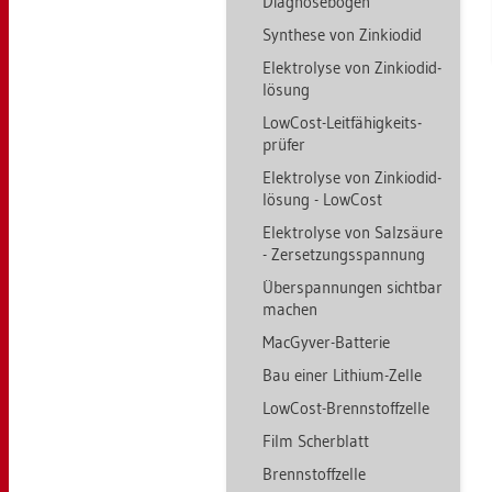
Dia­gno­se­bo­gen
Syn­the­se von Zin­ki­odid
Elek­tro­ly­se von Zin­ki­odid­
lö­sung
Low­Cost-Leit­fä­hig­keits­
prü­fer
Elek­tro­ly­se von Zin­ki­odid­
lö­sung - Low­Cost
Elek­tro­ly­se von Salz­säu­re
- Zer­set­zungs­span­nung
Über­span­nun­gen sicht­bar
ma­chen
MacGy­ver-Bat­te­rie
Bau einer Li­thi­um-Zelle
Low­Cost-Brenn­stoff­zel­le
Film Scher­blatt
Brenn­stoff­zel­le