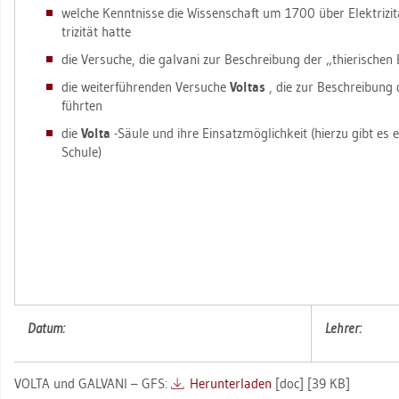
wel­che Kennt­nis­se die Wis­sen­schaft um 1700 über Elek­tri­zi
tri­zi­tät hatte
die Ver­su­che, die gal­va­ni zur Be­schrei­bung der „thie­ri­schen El
die wei­ter­füh­ren­den Ver­su­che
Vol­tas
, die zur Be­schrei­bung de
führ­ten
die
Volta
-Säule und ihre Ein­satz­mög­lich­keit (hier­zu gibt es e
Schu­le)
Datum:
Leh­rer:
VOLTA und GAL­VA­NI – GFS:
Her­un­ter­la­den
[doc] [39 KB]