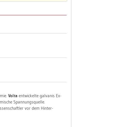
­mie.
Volta
ent­wi­ckel­te gal­va­nis Ex­
­mi­sche Span­nungs­quel­le.
s­sen­schaft­ler vor dem Hin­ter­