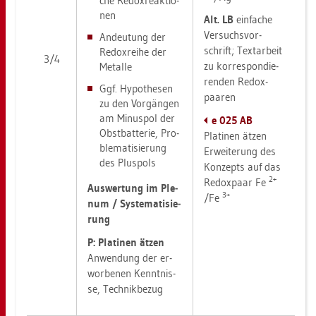
che Re­dox­re­ak­tio­
nen
Alt. LB
ein­fa­che
Ver­suchs­vor­
An­deu­tung der
schrift; Text­ar­beit
Re­dox­rei­he der
3/4
zu kor­re­spon­die­
Me­tal­le
ren­den Re­dox­
Ggf. Hy­po­the­sen
paa­ren
zu den Vor­gän­gen
am Mi­nus­pol der
e 025 AB
Obst­bat­te­rie, Pro­
Pla­ti­nen ätzen
ble­ma­ti­sie­rung
Er­wei­te­rung des
des Plus­pols
Kon­zepts auf das
2+
Re­dox­paar Fe
Aus­wer­tung im Ple­
3+
/Fe
num / Sys­te­ma­ti­sie­
rung
P: Pla­ti­nen ätzen
An­wen­dung der er­
wor­be­nen Kennt­nis­
se, Tech­nik­be­zug