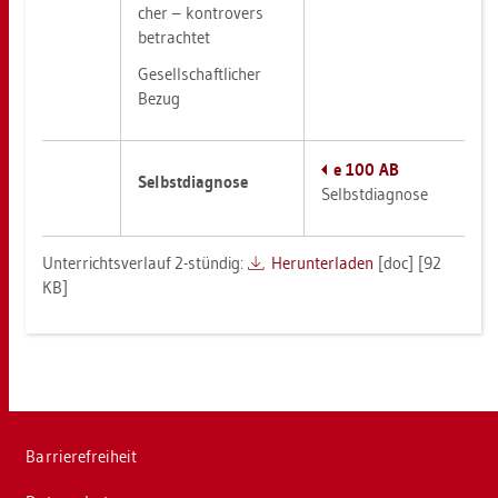
cher – kon­tro­vers
be­trach­tet
Ge­sell­schaft­li­cher
Bezug
e 100 AB
Selbst­dia­gno­se
Selbst­dia­gno­se
Un­ter­richts­ver­lauf 2-stün­dig:
Her­un­ter­la­den
[doc] [92
KB]
Bar­rie­re­frei­heit