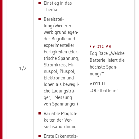
Ein­stieg in das
Thema
Be­reit­stel­
lung/Wie­der­er­
werb grund­le­gen­
der Be­grif­fe und
ex­pe­ri­men­tel­ler
e 010 AB
Fer­tig­kei­ten (Elek­
Egg Race „Wel­che
tri­sche Span­nung,
Bat­te­rie lie­fert die
Strom­kreis, Mi­
höchs­te Span­
1/2
nus­pol, Plus­pol,
nung?“
Elek­tro­nen und
e 011 LI
Ionen als be­weg­li­
„Obst­bat­te­rie“
che La­dungs­trä­
ger, Mes­sung
von Span­nun­gen)
Va­ria­ble Mög­lich­
kei­ten der Ver­
suchs­an­ord­nung
Erste Er­kennt­nis­