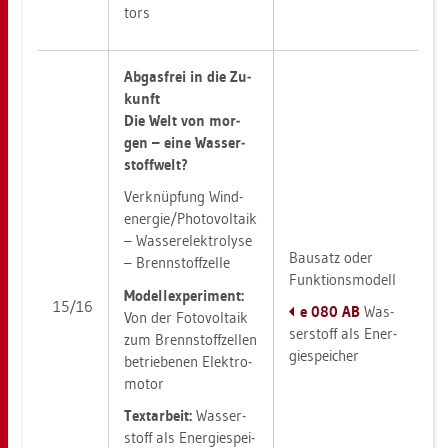
tors
Ab­gas­frei in die Zu­
kunft
Die Welt von mor­
gen – eine Was­ser­
stoff­welt?
Ver­knüp­fung Wind­
ener­gie/Pho­to­vol­ta­ik
– Was­ser­elek­tro­ly­se
Bau­satz oder
– Brenn­stoff­zel­le
Funk­ti­ons­mo­dell
Mo­del­l­ex­pe­ri­ment:
15/16
e 080 AB
Was­
Von der Fo­to­vol­ta­ik
ser­stoff als En­er­
zum Brenn­stoff­zel­len
gie­spei­cher
be­trie­be­nen Elek­tro­
mo­tor
Text­ar­beit:
Was­ser­
stoff als En­er­gie­spei­