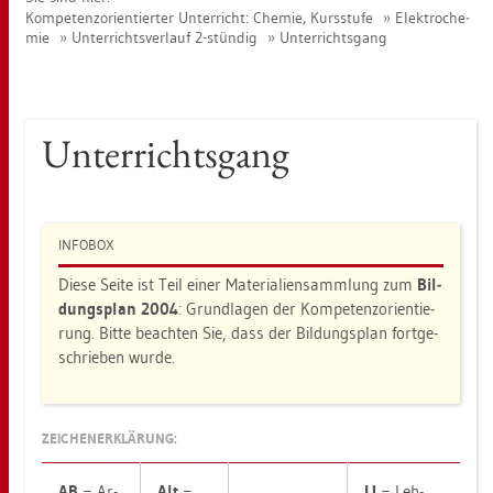
Kom­pe­tenz­ori­en­tier­ter Un­ter­richt: Che­mie, Kurs­stu­fe
Elek­tro­che­
mie
Un­ter­richts­ver­lauf 2-stün­dig
Un­ter­richts­gang
Un­ter­richts­gang
IN­FO­BOX
Diese Seite ist Teil einer Ma­te­ria­li­en­samm­lung zum
Bil­
dungs­plan 2004
: Grund­la­gen der Kom­pe­tenz­ori­en­tie­
rung. Bitte be­ach­ten Sie, dass der Bil­dungs­plan fort­ge­
schrie­ben wurde.
ZEI­CHEN­ER­KLÄ­RUNG:
AB
= Ar­
Alt
=
LI
= Leh­