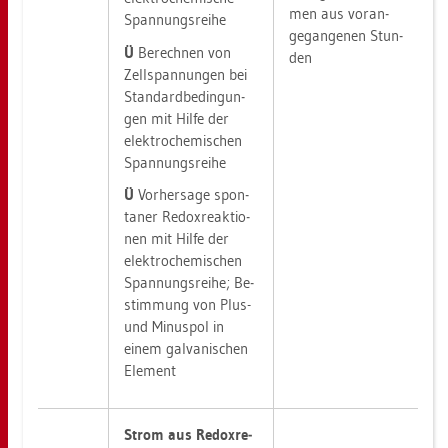
men aus vor­an­
Span­nungs­rei­he
ge­gan­ge­nen Stun­
Ü
Be­rech­nen von
den
Zell­span­nun­gen bei
Stan­dard­be­din­gun­
gen mit Hilfe der
elek­tro­che­mi­schen
Span­nungs­rei­he
Ü
Vor­her­sa­ge spon­
ta­ner Re­dox­re­ak­tio­
nen mit Hilfe der
elek­tro­che­mi­schen
Span­nungs­rei­he; Be­
stim­mung von Plus-
und Mi­nus­pol in
einem gal­va­ni­schen
Ele­ment
Strom aus Re­dox­re­