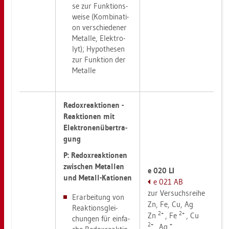
se zur Funk­ti­ons­
wei­se (Kom­bi­na­ti­
on ver­schie­de­ner
Me­tal­le, Elek­tro­
lyt); Hy­po­the­sen
zur Funk­ti­on der
Me­tal­le
Re­dox­re­ak­tio­nen -
Re­ak­tio­nen mit
Elek­tro­nen­über­tra­
gung
P: Re­dox­re­ak­tio­nen
zwi­schen Me­tal­len
e 020 LI
und Me­tall-Kat­io­nen
e 021 AB
zur
Ver­suchs­rei­he
Er­ar­bei­tung von
Zn, Fe, Cu, Ag
Re­ak­ti­ons­glei­
2+
2+
Zn
, Fe
, Cu
chun­gen für ein­fa­
2+
+
, Ag