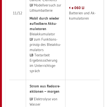
LV
Mo­dell­ver­such zur
e 060 LI
Li­thi­um­bat­te­rie
11/12
Bat­te­ri­en und Ak­
Mobil durch wie­der
ku­mu­la­to­ren
auf­lad­ba­re Ak­ku­
mu­la­to­ren
Blei­ak­ku­mu­la­tor
LV
zum Funk­ti­ons­
prin­zip des Blei­ak­ku­
mu­la­tors
LB
Text­ar­beit
Er­geb­nis­si­che­rung
im Un­ter­richts­ge­
spräch
Strom aus Re­dox­re­
ak­tio­nen – mor­gen
LV
Elek­tro­ly­se von
Was­ser