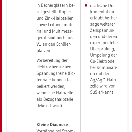
in Be­cher­glä­sern be­
gra­fi­sche Do­
ku­men­ta­ti­on
reit­ge­stellt; Kup­fer-
er­laubt Vor­her­
und Zink-Halb­zel­len
sa­ge wei­te­rer
sowie Lei­tungs­ma­te­
Zell­span­nun­
ri­al und Mul­ti­mess­
gen und deren
ge­rät sind noch aus
ex­pe­ri­men­tel­le
V1 an den Schü­ler­
Über­prü­fung;
plät­zen
Um­po­lung der
Vor­be­rei­tung der
Cu-Elek­tro­de
elek­tro­che­mi­schen
bei Kom­bi­na­ti­
Span­nungs­rei­he (Po­
on mit der
+
ten­zia­le kön­nen ta­
Ag/Ag
-Halb­
zel­le wird von
bel­liert wer­den,
SuS er­kannt
wenn eine Halb­zel­le
als Be­zugs­halb­zel­le
de­fi­niert wird)
Klei­ne Dia­gno­se
Vor­gän­ge bei Strom­