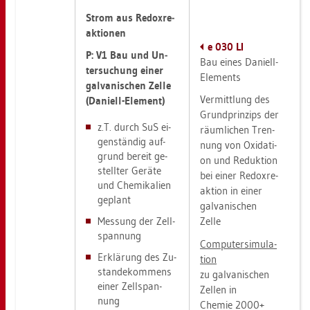
Strom aus Re­dox­re­
ak­tio­nen
e 030 LI
P: V1 Bau und Un­
Bau eines Da­ni­ell-
ter­su­chung einer
Ele­ments
gal­va­ni­schen Zelle
Ver­mitt­lung des
(Da­ni­ell-Ele­ment)
Grund­prin­zips der
z.T. durch SuS ei­
räum­li­chen Tren­
gen­stän­dig auf­
nung von Oxi­da­ti­
grund be­reit ge­
on und Re­duk­ti­on
stell­ter Ge­rä­te
bei einer Re­dox­re­
und Che­mi­ka­li­en
ak­ti­on in einer
ge­plant
gal­va­ni­schen
Mes­sung der Zell­
Zelle
span­nung
Com­pu­ter­si­mu­la­
Er­klä­rung des Zu­
ti­on
stan­de­kom­mens
zu gal­va­ni­schen
einer Zell­span­
Zel­len in
nung
Che­mie 2000+