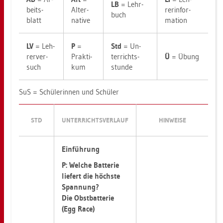
LB
= Lehr­
beits­
Al­ter­
rer­in­for­
buch
blatt
na­ti­ve
ma­ti­on
LV
= Leh­
P
=
Std
= Un­
rer­ver­
Prak­ti­
ter­richts­
Ü
= Übung
such
kum
stun­de
SuS = Schü­le­rin­nen und Schü­ler
STD
UN­TER­RICHTS­VER­LAUF
HIN­WEI­SE
Ein­füh­rung
P: Wel­che Bat­te­rie
lie­fert die höchs­te
Span­nung?
Die Obst­bat­te­rie
(Egg Race)