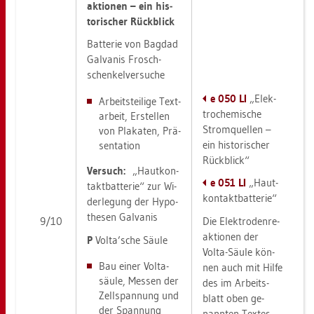
ak­tio­nen – ein his­
to­ri­scher Rück­blick
Bat­te­rie von Bag­dad
Gal­va­nis Frosch­
schen­kel­ver­su­che
e 050 LI
„Elek­
Ar­beits­tei­li­ge Text­
tro­che­mi­sche
ar­beit, Er­stel­len
Strom­quel­len –
von Pla­ka­ten, Prä­
ein his­to­ri­scher
sen­ta­ti­on
Rück­blick“
Ver­such:
„Haut­kon­
e 051 LI
„Haut­
takt­bat­te­rie“ zur Wi­
kon­takt­bat­te­rie“
der­le­gung der Hy­po­
the­sen Gal­va­nis
9/10
Die Elek­tro­den­re­
ak­tio­nen der
P
Volta’sche Säule
Volta-Säule kön­
Bau einer Vol­ta­
nen auch mit Hilfe
säu­le, Mes­sen der
des im Ar­beits­
Zell­span­nung und
blatt oben ge­
der Span­nung
nann­ten Tex­tes