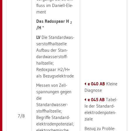
fluss im Da­ni­ell-Ele­
ment
Das Re­dox­paar H
2
+
/H
LV
Die Stan­dard­was­
ser­stoff­halb­zel­le
Auf­bau der Stan­
dard­was­ser­stoff­
halb­zel­le;
Re­dox­paar H2/H+
als Be­zug­s­elek­tro­de
e 040 AB
Klei­ne
Mes­sen von Zell­
Dia­gno­se
span­nun­gen gegen
die
e 045 AB
Ta­bel­
Stan­dard­was­ser­
le der Stan­dard­
stoff­halb­zel­le;
elek­tro­den­po­ten­
7/8
Be­grif­fe Stan­dard­
zia­le
elek­tro­den­po­ten­zi­al;
Bezug zu Pro­ble­
elek­tro­che­mi­sche