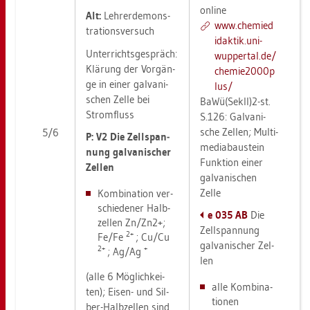
on­line
Alt:
Leh­rer­de­mons­
www.​che​mied​
tra­ti­ons­ver­such
idak​tik.​uni-​
Un­ter­richts­ge­spräch:
wup­per­tal.​de/​
Klä­rung der Vor­gän­
che​mie2​000p​
ge in einer gal­va­ni­
lus/
schen Zelle bei
BaWü(SekII)2-st.
Strom­fluss
S.126: Gal­va­ni­
sche Zel­len; Mul­ti­
5/6
P: V2 Die Zell­span­
me­dia­bau­stein
nung gal­va­ni­scher
Funk­ti­on einer
Zel­len
gal­va­ni­schen
Zelle
Kom­bi­na­ti­on ver­
schie­de­ner Halb­
e 035 AB
Die
zel­len Zn/Zn2+;
Zell­span­nung
2+
Fe/Fe
; Cu/Cu
gal­va­ni­scher Zel­
2+
+
; Ag/Ag
len
(alle 6 Mög­lich­kei­
alle Kom­bi­na­
ten); Eisen- und Sil­
tio­nen
ber-Halb­zel­len sind