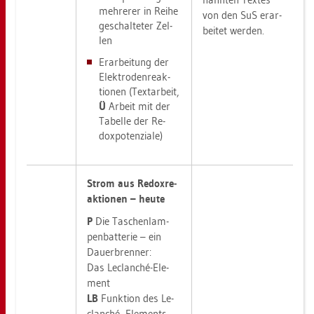
meh­re­rer in Reihe
von den SuS er­ar­
ge­schal­te­ter Zel­
bei­tet wer­den.
len
Er­ar­bei­tung der
Elek­tro­den­re­ak­
tio­nen (Text­ar­beit,
Ü
Ar­beit mit der
Ta­bel­le der Re­
dox­po­ten­zia­le)
Strom aus Re­dox­re­
ak­tio­nen – heute
P
Die Ta­schen­lam­
pen­bat­te­rie – ein
Dau­er­bren­ner:
Das Le­clanché-Ele­
ment
LB
Funk­ti­on des
Le­
clanché -Ele­ments