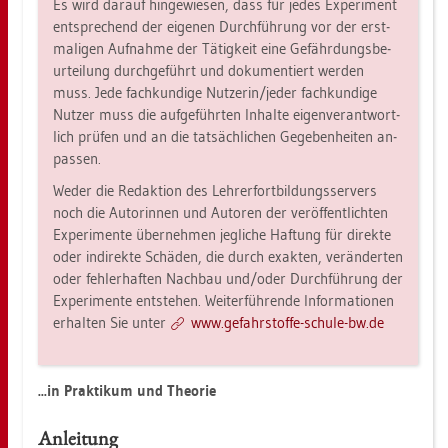
Es wird dar­auf hin­ge­wie­sen, dass für jedes Ex­pe­ri­ment
ent­spre­chend der ei­ge­nen Durch­füh­rung vor der erst­
ma­li­gen Auf­nah­me der Tä­tig­keit eine Ge­fähr­dungs­be­
ur­tei­lung durch­ge­führt und do­ku­men­tiert wer­den
muss. Jede fach­kun­di­ge Nut­ze­rin/jeder fach­kun­di­ge
Nut­zer muss die auf­ge­führ­ten In­hal­te ei­gen­ver­ant­wort­
lich prü­fen und an die tat­säch­li­chen Ge­ge­ben­hei­ten an­
pas­sen.
Weder die Re­dak­ti­on des Leh­rer­fort­bil­dungs­ser­vers
noch die Au­to­rin­nen und Au­to­ren der ver­öf­fent­lich­ten
Ex­pe­ri­men­te über­neh­men jeg­li­che Haf­tung für di­rek­te
oder in­di­rek­te Schä­den, die durch ex­ak­ten, ver­än­der­ten
oder feh­ler­haf­ten Nach­bau und/oder Durch­füh­rung der
Ex­pe­ri­men­te ent­ste­hen. Wei­ter­füh­ren­de In­for­ma­tio­nen
er­hal­ten Sie unter
www.​gef​ahrs​toff​e-​schu­le-​bw.​de
...​in Prak­ti­kum und Theo­rie
An­lei­tung