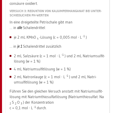
con­säu­re oxi­diert.
VER­SUCH 3: RE­DUK­TI­ON VON KA­LI­UM­PER­MAN­GA­NAT BEI UN­TER­
SCHIED­LI­CHEN PH-WER­TEN
In eine drei­ge­teil­te Pe­tri­scha­le gibt man
… in
alle
Scha­len­drit­tel:
-1
je 2 mL KMnO
-Lö­sung (c = 0,005 mol ∙ L
)
4
… in
je 1
Scha­len­drit­tel zu­sätz­lich
-1
2 mL Salz­säu­re (c = 1 mol ∙ L
) und 2 mL Na­tri­umsul­fit­
lö­sung (w = 1 %)
4 mL Na­tri­umsul­fit­lö­sung (w = 1 %)
-1
2 mL Na­tron­lau­ge (c = 1 mol ∙ L
) und 2 mL Na­tri­
umsul­fit­lö­sung (w = 1 %)
Füh­ren Sie den glei­chen Ver­such an­statt mit Na­tri­umsul­fit­
lö­sung mit Na­tri­um­thio­sul­fat­lö­sung (Na­tri­um­thio­sul­fat: Na
S
O
) der Kon­zen­tra­ti­on
2
2
3
-1
c = 0,1 mol ∙ L
durch.