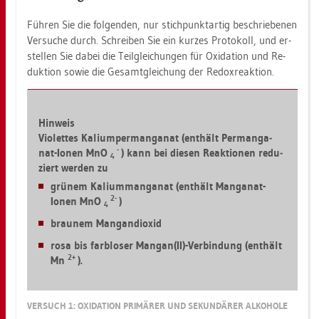
Füh­ren Sie die fol­gen­den, nur stich­punkt­ar­tig be­schrie­be­nen
Ver­su­che durch. Schrei­ben Sie ein kur­zes Pro­to­koll, und er­
stel­len Sie dabei die Teil­glei­chun­gen für Oxi­da­ti­on und Re­
duk­ti­on sowie die Ge­samt­glei­chung der Re­dox­re­ak­ti­on.
Hin­weis
Vio­let­tes Ka­li­um­per­man­ga­nat (ent­hält Per­man­ga­
-
nat-Ionen MnO
) kann bei die­sen Re­ak­tio­nen re­du­
4
ziert wer­den zu
grü­nem Ka­lium­man­ga­nat (ent­hält Man­ga­nat-
2-
Ionen MnO
)
4
brau­nem Mang­an­di­oxid
rosa bis farb­lo­ser Man­gan(II)-Ver­bin­dung (ent­hält
2+
Mn
).
VER­SUCH 1: OXI­DA­TI­ON PRI­MÄ­RER UND SE­KUN­DÄ­RER AL­KO­HO­LE