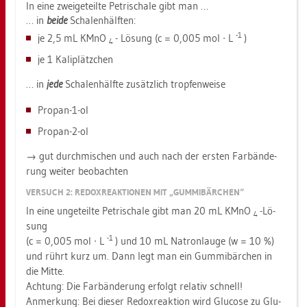
In eine zwei­ge­teil­te Pe­tri­scha­le gibt man …
… in
beide
Scha­len­hälf­ten:
-1
je 2,5 mL KMnO
- Lö­sung (c = 0,005 mol ∙ L
)
4
je 1 Ka­li­plätz­chen
… in
jede
Scha­len­hälf­te zu­sätz­lich trop­fen­wei­se
Pro­pan-1-ol
Pro­pan-2-ol
→ gut durch­mi­schen und auch nach der ers­ten Far­bän­de­
rung wei­ter be­ob­ach­ten
VER­SUCH 2: RE­DOX­RE­AK­TIO­NEN MIT „GUM­MI­BÄR­CHEN“
In eine un­ge­teil­te Pe­tri­scha­le gibt man 20 mL KMnO
-Lö­
4
sung
-1
(c = 0,005 mol ∙ L
) und 10 mL Na­tron­lau­ge (w = 10 %)
und rührt kurz um. Dann legt man ein Gum­mi­bär­chen in
die Mitte.
Ach­tung: Die Far­bän­de­rung er­folgt re­la­tiv schnell!
An­mer­kung: Bei die­ser Re­dox­re­ak­ti­on wird Glu­co­se zu Glu­