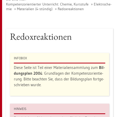
Kom­pe­tenz­ori­en­tier­ter Un­ter­richt: Che­mie, Kurs­stu­fe
Elek­tro­che­
mie
Ma­te­ria­li­en (4-stün­dig)
Re­dox­re­ak­tio­nen
Re­dox­re­ak­tio­nen
IN­FO­BOX
Diese Seite ist Teil einer Ma­te­ria­li­en­samm­lung zum
Bil­
dungs­plan 2004
: Grund­la­gen der Kom­pe­tenz­ori­en­tie­
rung. Bitte be­ach­ten Sie, dass der Bil­dungs­plan fort­ge­
schrie­ben wurde.
HIN­WEIS