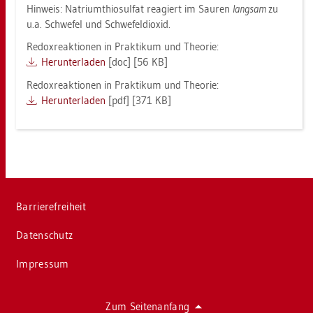
Hin­weis: Na­tri­um­thio­sul­fat re­agiert im Sau­ren
lang­sam
zu
u.a. Schwe­fel und Schwe­fel­di­oxid.
Re­dox­re­ak­tio­nen in Prak­ti­kum und Theo­rie:
Her­un­ter­la­den
[doc] [56 KB]
Re­dox­re­ak­tio­nen in Prak­ti­kum und Theo­rie:
Her­un­ter­la­den
[pdf] [371 KB]
Bar­rie­re­frei­heit
Da­ten­schutz
Im­pres­sum
Zum Sei­ten­an­fang