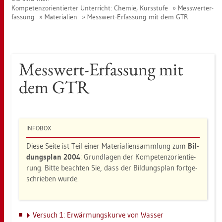
Kom­pe­tenz­ori­en­tier­ter Un­ter­richt: Che­mie, Kurs­stu­fe
Mess­wert­er­
fas­sung
Ma­te­ria­li­en
Mess­wert-Er­fas­sung mit dem GTR
Mess­wert-Er­fas­sung mit
dem GTR
IN­FO­BOX
Diese Seite ist Teil einer Ma­te­ria­li­en­samm­lung zum
Bil­
dungs­plan 2004
: Grund­la­gen der Kom­pe­tenz­ori­en­tie­
rung. Bitte be­ach­ten Sie, dass der Bil­dungs­plan fort­ge­
schrie­ben wurde.
Ver­such 1: Er­wär­mungs­kur­ve von Was­ser