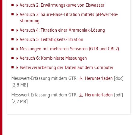
Ver­such 2: Er­wär­mungs­kur­ve von Eis­was­ser
Ver­such 3: Säure-Base-Ti­tra­ti­on mit­tels pH-Wert-Be­
stim­mung
Ver­such 4: Ti­tra­ti­on einer Am­mo­ni­ak-Lö­sung
Ver­such 5: Leit­fä­hig­keits-Ti­tra­ti­on
Mes­sun­gen mit meh­re­ren Sen­so­ren (GTR und CBL2)
Ver­such 6: Kom­bi­nier­te Mes­sun­gen
Wei­ter­ver­ar­bei­tung der Daten auf dem Com­pu­ter
Mess­wert-Er­fas­sung mit dem GTR:
Her­un­ter­la­den
[doc]
[2,8 MB]
Mess­wert-Er­fas­sung mit dem GTR:
Her­un­ter­la­den
[pdf]
[2,2 MB]