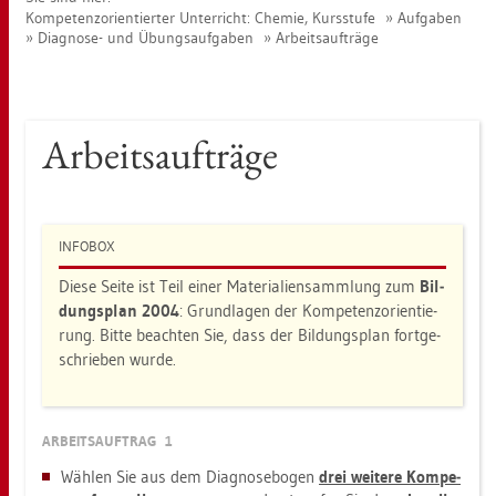
Kom­pe­tenz­ori­en­tier­ter Un­ter­richt: Che­mie, Kurs­stu­fe
Auf­ga­ben
Dia­gno­se- und Übungs­auf­ga­ben
Ar­beits­auf­trä­ge
Ar­beits­auf­trä­ge
IN­FO­BOX
Diese Seite ist Teil einer Ma­te­ria­li­en­samm­lung zum
Bil­
dungs­plan 2004
: Grund­la­gen der Kom­pe­tenz­ori­en­tie­
rung. Bitte be­ach­ten Sie, dass der Bil­dungs­plan fort­ge­
schrie­ben wurde.
AR­BEITS­AUF­TRAG 1
Wäh­len Sie aus dem Dia­gno­se­bo­gen
drei wei­te­re Kom­pe­