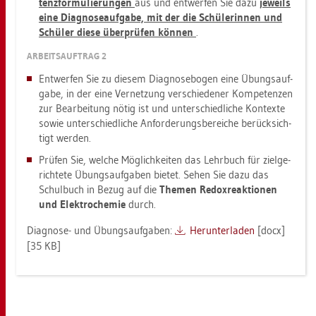
tenz­for­mu­lie­run­gen
aus und ent­wer­fen Sie dazu
je­weils
eine Dia­gno­se­auf­ga­be, mit der die Schü­le­rin­nen und
Schü­ler diese über­prü­fen kön­nen
.
AR­BEITS­AUF­TRAG 2
Ent­wer­fen Sie zu die­sem Dia­gno­se­bo­gen eine Übungs­auf­
ga­be, in der eine Ver­net­zung ver­schie­de­ner Kom­pe­ten­zen
zur Be­ar­bei­tung nötig ist und un­ter­schied­li­che Kon­tex­te
sowie un­ter­schied­li­che An­for­de­rungs­be­rei­che be­rück­sich­
tigt wer­den.
Prü­fen Sie, wel­che Mög­lich­kei­ten das Lehr­buch für ziel­ge­
rich­te­te Übungs­auf­ga­ben bie­tet. Sehen Sie dazu das
Schul­buch in Bezug auf die
The­men Re­dox­re­ak­tio­nen
und Elek­tro­che­mie
durch.
Dia­gno­se- und Übungs­auf­ga­ben:
Her­un­ter­la­den
[docx]
[35 KB]