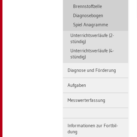
Brenn­stoff­zel­le
Dia­gno­se­bo­gen
Spiel Ana­gram­me
Un­ter­richts­ver­läu­fe (2-
stün­dig)
Un­ter­richts­ver­läu­fe (4-
stün­dig)
Dia­gno­se und För­de­rung
Auf­ga­ben
Mess­wert­er­fas­sung
In­for­ma­tio­nen zur Fort­bil­
dung