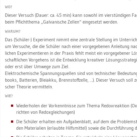
WO?
Die­ser Ver­such (Dauer: ca. 45 min) kann so­wohl im vier­stün­di­gen Fa
beim Pflicht­the­ma „Gal­va­ni­sche Zel­len“ ein­ge­setzt wer­den.
WARUM?
Das (Schü­ler-) Ex­pe­ri­ment nimmt eine zen­tra­le Stel­lung im Un­ter­ric
um Ver­su­che, die die Schü­ler nach einer vor­ge­ge­be­nen An­lei­tung nach
li­chen Ex­pe­ri­men­tie­ren in der Pra­xis fehlt meist ein vor­ge­ge­be­ner L
schaft­li­chen Vor­ge­hens ist die Ent­wick­lung krea­ti­ver Lö­sungs­stra­t
oder erst über Um­we­ge zum Ziel.
Elek­tro­che­mi­sche Span­nungs­quel­len sind von tech­ni­scher Be­deu­tun
books, Bat­te­ri­en, Blei­ak­ku, Brenn­stoff­zel­le, ...). Die­ser Ver­such soll
scher Theo­rie ver­mit­teln.
WIE?
Wie­der­ho­len der Vor­kennt­nis­se zum Thema Re­dox­re­ak­ti­on (Oxi­d
rich­ten von Re­dox­glei­chun­gen)
Die Schü­ler er­hal­ten ein Auf­ga­ben­blatt, auf dem die Pro­blem­st
den Ma­te­ria­li­en (er­laub­te Hilfs­mit­tel) sowie die Durch­füh­rung 