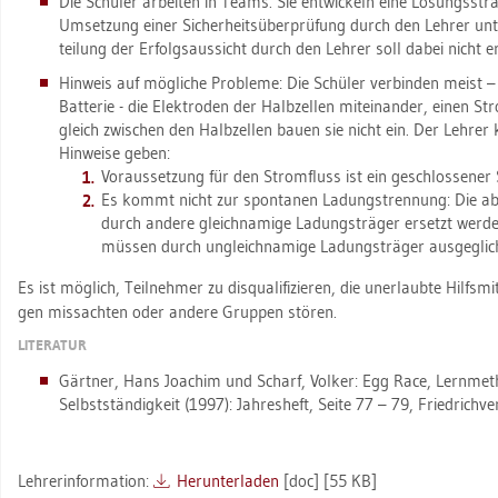
Die Schü­ler ar­bei­ten in Teams. Sie ent­wi­ckeln eine Lö­sungs­stra­t
Um­set­zung einer Si­cher­heits­über­prü­fung durch den Leh­rer un­
tei­lung der Er­folgs­aus­sicht durch den Leh­rer soll dabei nicht er­
Hin­weis auf mög­li­che Pro­ble­me: Die Schü­ler ver­bin­den meist 
Bat­te­rie - die Elek­tro­den der Halb­zel­len mit­ein­an­der, einen 
gleich zwi­schen den Halb­zel­len bauen sie nicht ein. Der Leh­rer 
Hin­wei­se geben:
Vor­aus­set­zung für den Strom­fluss ist ein ge­schlos­se­ner
Es kommt nicht zur spon­ta­nen La­dungs­t­ren­nung: Die ab­
durch an­de­re gleich­na­mi­ge La­dungs­trä­ger er­setzt wer­de
müs­sen durch un­gleich­na­mi­ge La­dungs­trä­ger aus­ge­gli­
Es ist mög­lich, Teil­neh­mer zu dis­qua­li­fi­zie­ren, die un­er­laub­te Hilfs­mi
gen miss­ach­ten oder an­de­re Grup­pen stö­ren.
LI­TE­RA­TUR
Gärt­ner, Hans Joa­chim und Scharf, Vol­ker: Egg Race, Lern­me­
Selbst­stän­dig­keit (1997): Jah­res­heft, Seite 77 – 79, Fried­rich­ve
Leh­rer­in­for­ma­ti­on:
Her­un­ter­la­den
[doc] [55 KB]