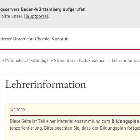
ngs­ser­vers Baden-Würt­tem­berg auf­ge­ru­fen.
ie bitte unser
Haupt­por­tal
.
tier­ter Un­ter­richt: Che­mie, Kurs­stu­fe
Ma­te­ria­li­en (4-stün­dig)
Strom durch Re­dox­re­ak­ti­on
Leh­rer­in­for­ma­t
Leh­rer­in­for­ma­ti­on
IN­FO­BOX
Diese Seite ist Teil einer Ma­te­ria­li­en­samm­lung zum
Bil­dungs­pla
tenz­ori­en­tie­rung. Bitte be­ach­ten Sie, dass der Bil­dungs­plan fort­g