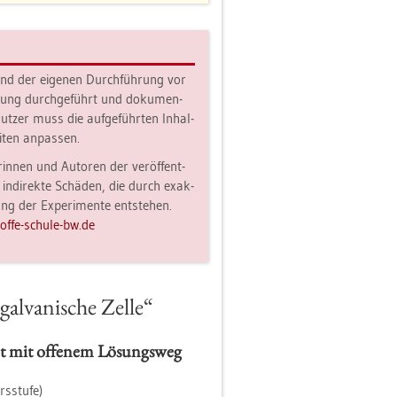
hend der ei­ge­nen Durch­füh­rung vor
i­lung durch­ge­führt und do­ku­men­
ut­zer muss die auf­ge­führ­ten In­hal­
i­ten an­pas­sen.
rin­nen und Au­to­ren der ver­öf­fent­
 in­di­rek­te Schä­den, die durch ex­ak­
g der Ex­pe­ri­men­te ent­ste­hen.
ff​e-​schu­le-​bw.​de
al­va­ni­sche Zelle“
nt mit of­fe­nem Lö­sungs­weg
­stu­fe)