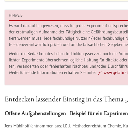
HIN­WEIS
Es wird dar­auf hin­ge­wie­sen, dass für jedes Ex­pe­ri­ment ent­spre­c
der erst­ma­li­gen Auf­nah­me der Tä­tig­keit eine Ge­fähr­dungs­be­ur­te
tiert wer­den muss. Jede fach­kun­di­ge Nut­ze­rin/jeder fach­kun­di­ge N
te ei­gen­ver­ant­wort­lich prü­fen und an die tat­säch­li­chen Ge­ge­ben­he
Weder die Re­dak­ti­on des Leh­rer­fort­bil­dungs­ser­vers noch die Au­to­
lich­ten Ex­pe­ri­men­te über­neh­men jeg­li­che Haf­tung für di­rek­te oder
ten, ver­än­der­ten oder feh­ler­haf­ten Nach­bau und/oder Durch­füh­run
Wei­ter­füh­ren­de In­for­ma­tio­nen er­hal­ten Sie unter
www.​gef​ahrs​to
Ent­de­cken las­sen­der Ein­stieg in das Thema „g
Of­fe­ne Auf­ga­ben­stel­lun­gen
-
Bei­spiel für ein Ex­pe­ri­me
Jens Mühl­hoff (ent­nom­men aus: LEU, Me­tho­den­reich­tum Che­mie, Kurs