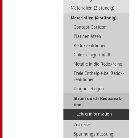
Ma­te­ria­li­en (2-stün­dig)
Ma­te­ria­li­en (4-stün­dig)
Con­cept Car­toon
Pla­ti­nen ätzen
Re­dox­re­ak­tio­nen
Chlor­rei­ni­ge­run­fall
Me­tal­le in die Re­dox­rei­he
Freie Ent­hal­pie bei Re­dox­
re­ak­tio­nen
Dia­gno­se­bo­gen
Strom durch Re­dox­re­ak­
ti­on
Leh­rer­in­for­ma­ti­on
Zeit­rei­se
Span­nungs­mes­sung