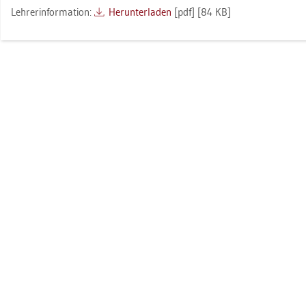
Leh­rer­in­for­ma­ti­on:
Her­un­ter­la­den
[pdf] [84 KB]