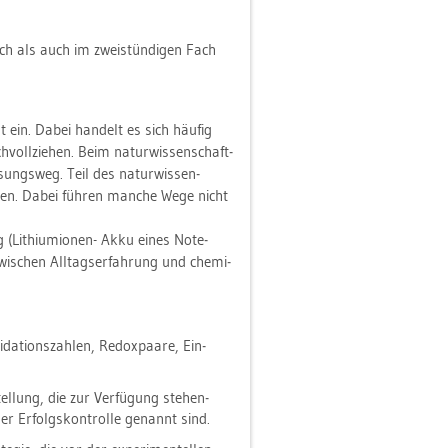
ch als auch im zwei­stün­di­gen Fach
ht ein. Dabei han­delt es sich häu­fig
­voll­zie­hen. Beim na­tur­wis­sen­schaft­
ö­sungs­weg. Teil des na­tur­wis­sen­
e­gi­en. Dabei füh­ren man­che Wege nicht
g (Li­thi­umio­nen- Akku eines Note­
 zwi­schen All­tags­er­fah­rung und che­mi­
a­ti­ons­zah­len, Re­dox­paa­re, Ein­
el­lung, die zur Ver­fü­gung ste­hen­
der Er­folgs­kon­trol­le ge­nannt sind.