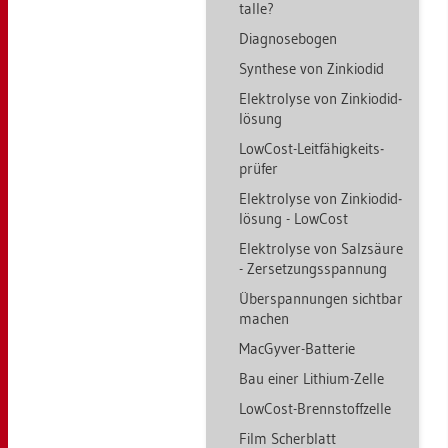
tal­le?
Dia­gno­se­bo­gen
Syn­the­se von Zin­ki­odid
Elek­tro­ly­se von Zin­ki­odid­
lö­sung
Low­Cost-Leit­fä­hig­keits­
prü­fer
Elek­tro­ly­se von Zin­ki­odid­
lö­sung - Low­Cost
Elek­tro­ly­se von Salz­säu­re
- Zer­set­zungs­span­nung
Über­span­nun­gen sicht­bar
ma­chen
MacGy­ver-Bat­te­rie
Bau einer Li­thi­um-Zelle
Low­Cost-Brenn­stoff­zel­le
Film Scher­blatt