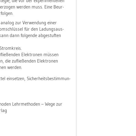
e­gie, die vor der ex­pe­ri­men­tel­len
ter­zo­gen wer­den muss. Eine Be­ur­
fol­gen.
– ana­log zur Ver­wen­dung einer
Strom­schlüs­sel für den La­dungs­aus­
kann dann fol­gen­de ab­ge­stuf­ten
 Strom­kreis.
flie­ßen­den Elek­tro­nen müs­sen
n, die zu­flie­ßen­den Elek­tro­nen
chen wer­den.
t­tel ein­set­zen, Si­cher­heits­be­stim­mun­
tho­den Lehr­me­tho­den – Wege zur
r­lag