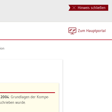
Hinweis schließen
Zum Haupt­por­tal
i­on
n 2004
: Grund­la­gen der Kom­pe­
e­schrie­ben wurde.