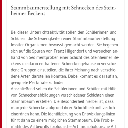
Stamm­bau­mer­stel­lung mit Schne­cken des Stein­
hei­mer Be­ckens
Bei die­ser Un­ter­richts­ak­ti­vi­tät sol­len den Schü­le­rin­nen und
Schü­lern die Schwie­rig­kei­ten einer Stamm­bau­mer­stel­lung
fos­si­ler Or­ga­nis­men be­wusst ge­macht wer­den. Sie be­ge­ben
sich auf die Spu­ren von Franz Hil­gen­dorf und ver­su­chen an­
hand von Se­di­ment­pro­ben einer Schicht des Stein­hei­mer Be­
ckens die darin ent­hal­te­nen Schne­cken­ge­häu­se in ver­schie­
de­ne Grup­pen ein­zu­tei­len, die ihrer Mei­nung nach ver­schie­
de­ne Arten dar­stel­len könn­ten. Dabei kommt es dar­auf an,
ge­eig­ne­te Merk­ma­le zu fin­den.
An­schlie­ßend sol­len die Schü­le­rin­nen und Schü­ler mit Hilfe
von Schne­cken­ab­bil­dun­gen ver­schie­de­ner Schich­ten einen
Stamm­baum er­stel­len. Die Be­son­der­heit hier­bei ist, dass
man jede Schne­cke auf­grund ihrer Schicht­her­kunft zeit­lich
ein­ord­nen kann. Die Iden­ti­fi­zie­rung von Ent­wick­lungs­li­ni­en
führt dann zu einem mög­li­chen Stamm­baum. Die Pro­ble­
ma­tik des Art­be­griffs (bio­lo­gi­sche Art, mor­pho­lo­gi­sche Art,