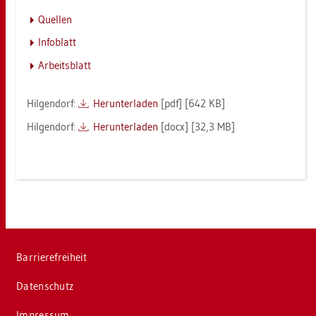
Quel­len
In­fo­blatt
Ar­beits­blatt
Hil­gen­dorf:
Her­un­ter­la­den
[pdf] [642 KB]
Hil­gen­dorf:
Her­un­ter­la­den
[docx] [32,3 MB]
Bar­rie­re­frei­heit
Da­ten­schutz
Im­pres­sum