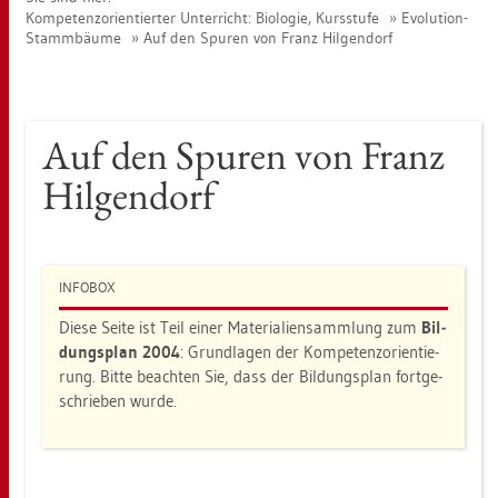
Kom­pe­tenz­ori­en­tier­ter Un­ter­richt: Bio­lo­gie, Kurs­stu­fe
Evo­lu­ti­on-
Stamm­bäu­me
Auf den Spu­ren von Franz Hil­gen­dorf
Auf den Spu­ren von Franz
Hil­gen­dorf
IN­FO­BOX
Diese Seite ist Teil einer Ma­te­ria­li­en­samm­lung zum
Bil­
dungs­plan 2004
: Grund­la­gen der Kom­pe­tenz­ori­en­tie­
rung. Bitte be­ach­ten Sie, dass der Bil­dungs­plan fort­ge­
schrie­ben wurde.