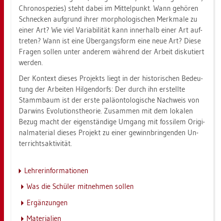
Chro­no­s­pe­zi­es) steht dabei im Mit­tel­punkt. Wann ge­hö­ren
Schne­cken auf­grund ihrer mor­pho­lo­gi­schen Merk­ma­le zu
einer Art? Wie viel Va­ria­bi­li­tät kann in­ner­halb einer Art auf­
tre­ten? Wann ist eine Über­gangs­form eine neue Art? Diese
Fra­gen sol­len unter an­de­rem wäh­rend der Ar­beit dis­ku­tiert
wer­den.
Der Kon­text die­ses Pro­jekts liegt in der his­to­ri­schen Be­deu­
tung der Ar­bei­ten Hil­gen­dorfs: Der durch ihn er­stell­te
Stamm­baum ist der erste pa­lä­on­to­lo­gi­sche Nach­weis von
Dar­wins Evo­lu­ti­ons­theo­rie. Zu­sam­men mit dem lo­ka­len
Bezug macht der ei­gen­stän­di­ge Um­gang mit fos­si­lem Ori­gi­
nal­ma­te­ri­al die­ses Pro­jekt zu einer ge­winn­brin­gen­den Un­
ter­richts­ak­ti­vi­tät.
Leh­rer­in­for­ma­tio­nen
Was die Schü­ler mit­neh­men sol­len
Er­gän­zun­gen
Ma­te­ria­li­en