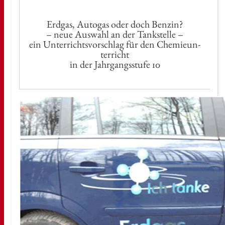
Erd­gas, Au­to­gas oder doch Ben­zin?
– neue Aus­wahl an der Tank­stel­le –
ein Un­ter­richts­vor­schlag für den Che­mie­un­
ter­richt
in der Jahr­gangs­stu­fe 10