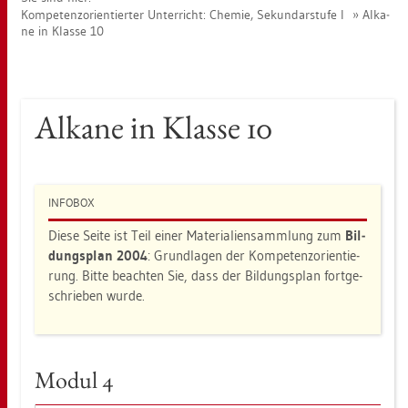
Kom­pe­tenz­ori­en­tier­ter Un­ter­richt: Che­mie, Se­kun­dar­stu­fe I
Al­ka­
ne in Klas­se 10
Al­ka­ne in Klas­se 10
IN­FO­BOX
Diese Seite ist Teil einer Ma­te­ria­li­en­samm­lung zum
Bil­
dungs­plan 2004
: Grund­la­gen der Kom­pe­tenz­ori­en­tie­
rung. Bitte be­ach­ten Sie, dass der Bil­dungs­plan fort­ge­
schrie­ben wurde.
Modul 4