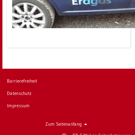
Bar­rie­re­frei­heit
Da­ten­schutz
Im­pres­sum
Zum Sei­ten­an­fang
Co­