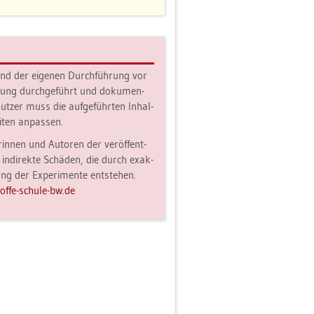
hend der ei­ge­nen Durch­füh­rung vor
i­lung durch­ge­führt und do­ku­men­
ut­zer muss die auf­ge­führ­ten In­hal­
i­ten an­pas­sen.
rin­nen und Au­to­ren der ver­öf­fent­
 in­di­rek­te Schä­den, die durch ex­ak­
g der Ex­pe­ri­men­te ent­ste­hen.
ff​e-​schu­le-​bw.​de