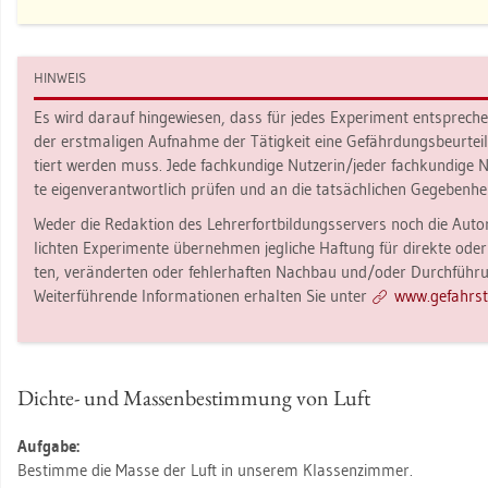
HIN­WEIS
Es wird dar­auf hin­ge­wie­sen, dass für jedes Ex­pe­ri­ment ent­spre­c
der erst­ma­li­gen Auf­nah­me der Tä­tig­keit eine Ge­fähr­dungs­be­ur­te
tiert wer­den muss. Jede fach­kun­di­ge Nut­ze­rin/jeder fach­kun­di­ge N
te ei­gen­ver­ant­wort­lich prü­fen und an die tat­säch­li­chen Ge­ge­ben­he
Weder die Re­dak­ti­on des Leh­rer­fort­bil­dungs­ser­vers noch die Au­to­
lich­ten Ex­pe­ri­men­te über­neh­men jeg­li­che Haf­tung für di­rek­te oder
ten, ver­än­der­ten oder feh­ler­haf­ten Nach­bau und/oder Durch­füh­run
Wei­ter­füh­ren­de In­for­ma­tio­nen er­hal­ten Sie unter
www.​gef​ahrs​to
Dich­te- und Mas­sen­be­stim­mung von Luft
Auf­ga­be:
Be­stim­me die Masse der Luft in un­se­rem Klas­sen­zim­mer.