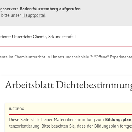
ngs­ser­vers Baden-Würt­tem­berg auf­ge­ru­fen.
ie bitte unser
Haupt­por­tal
.
tier­ter Un­ter­richt: Che­mie, Se­kun­dar­stu­fe I
men­te im Che­mie­un­ter­richt
Um­set­zungs­bei­spie­le 3: "Of­fe­ne" Ex­pe­ri­men
Ar­beits­blatt Dich­te­be­stim­mun
IN­FO­BOX
Diese Seite ist Teil einer Ma­te­ria­li­en­samm­lung zum
Bil­dungs­pla
tenz­ori­en­tie­rung. Bitte be­ach­ten Sie, dass der Bil­dungs­plan fort­g