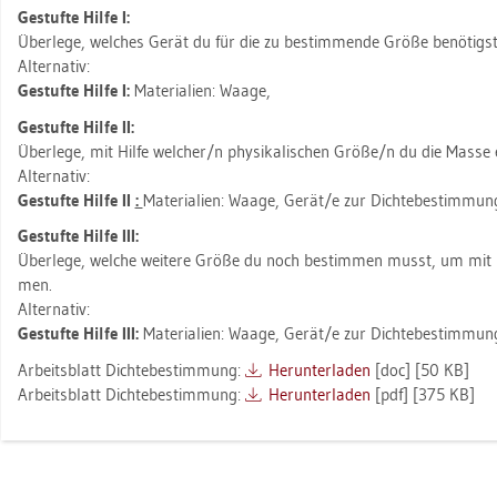
Ge­stuf­te Hilfe I:
Über­le­ge, wel­ches Gerät du für die zu be­stim­men­de Größe be­nö­tigst
Al­ter­na­tiv:
Ge­stuf­te Hilfe I:
Ma­te­ria­li­en: Waage,
Ge­stuf­te Hilfe II:
Über­le­ge, mit Hilfe wel­cher/n phy­si­ka­li­schen Größe/n du die Masse e
Al­ter­na­tiv:
Ge­stuf­te Hilfe II
:
Ma­te­ria­li­en: Waage, Gerät/e zur Dich­te­be­stim­mun
Ge­stuf­te Hilfe III:
Über­le­ge, wel­che wei­te­re Größe du noch be­stim­men musst, um mit H
men.
Al­ter­na­tiv:
Ge­stuf­te Hilfe III:
Ma­te­ria­li­en: Waage, Gerät/e zur Dich­te­be­stim­mu
Ar­beits­blatt Dich­te­be­stim­mung:
Her­un­ter­la­den
[doc] [50 KB]
Ar­beits­blatt Dich­te­be­stim­mung:
Her­un­ter­la­den
[pdf] [375 KB]