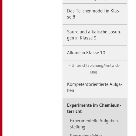
Das Teil­chen­mo­dell in Klas­
se 8
Saure und al­ka­li­sche Lö­sun­
gen in Klas­se 9
Al­ka­ne in Klas­se 10
Un­terichts­pla­nung/-ent­wick­
lung
Kom­pe­tenz­ori­en­tier­te Auf­ga­
ben
Ex­pe­ri­men­te im Che­mie­un­
ter­richt
Ex­pe­ri­men­tel­le Auf­ga­ben­
stel­lung
Kom­pe­tenz­fel­der