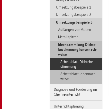
Um­set­zungs­bei­spie­le 1
Um­set­zungs­bei­spie­le 2
Um­set­zungs­bei­spie­le 3
Auf­fan­gen von Gasen
Me­tall­spit­zer
Ide­en­samm­lung Dich­te­
be­stim­mung Io­nen­nach­
wei­se
Ar­beits­blatt Dich­te­be­
stim­mung
Ar­beits­blatt Io­nen­nach­
wei­se
Dia­gno­se und För­de­rung im
Che­mie­un­ter­richt
Un­ter­richts­pla­nung