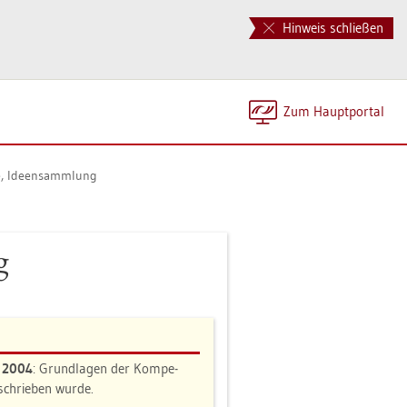
Hinweis schließen
Zum Haupt­por­tal
­te, Ide­en­samm­lung
g
n 2004
: Grund­la­gen der Kom­pe­
e­schrie­ben wurde.