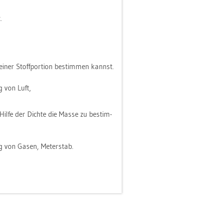
.
iner Stoff­por­ti­on be­stim­men kannst.
g von Luft,
ilfe der Dich­te die Masse zu be­stim­
ng von Gasen, Me­ter­stab.