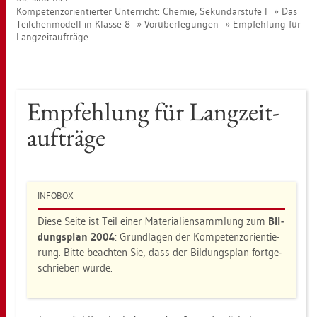
Kom­pe­tenz­ori­en­tier­ter Un­ter­richt: Che­mie, Se­kun­dar­stu­fe I
Das
Teil­chen­mo­dell in Klas­se 8
Vor­über­le­gun­gen
Emp­feh­lung für
Lang­zeit­auf­trä­ge
Emp­feh­lung für Lang­zeit­
auf­trä­ge
IN­FO­BOX
Diese Seite ist Teil einer Ma­te­ria­li­en­samm­lung zum
Bil­
dungs­plan 2004
: Grund­la­gen der Kom­pe­tenz­ori­en­tie­
rung. Bitte be­ach­ten Sie, dass der Bil­dungs­plan fort­ge­
schrie­ben wurde.