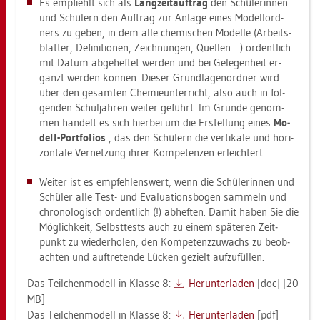
Es emp­fiehlt sich als
Lang­zeit­auf­trag
den Schü­le­rin­nen
und Schü­lern den Auf­trag zur An­la­ge eines Mo­dell­ord­
ners zu geben, in dem alle che­mi­schen Mo­del­le (Ar­beits­
blät­ter, De­fi­ni­tio­nen, Zeich­nun­gen, Quel­len ...) or­dent­lich
mit Datum ab­ge­hef­tet wer­den und bei Ge­le­gen­heit er­
gänzt wer­den kon­nen. Die­ser Grund­la­gen­ord­ner wird
über den ge­sam­ten Che­mie­un­ter­richt, also auch in fol­
gen­den Schul­jah­ren wei­ter ge­führt. Im Grun­de ge­nom­
men han­delt es sich hier­bei um die Er­stel­lung eines
Mo­
dell-Port­fo­li­os
, das den Schü­lern die ver­ti­ka­le und ho­ri­
zon­ta­le Ver­net­zung ihrer Kom­pe­ten­zen er­leich­tert.
Wei­ter ist es emp­feh­lens­wert, wenn die Schü­le­rin­nen und
Schü­ler alle Test- und Eva­lua­ti­ons­bo­gen sam­meln und
chro­no­lo­gisch or­dent­lich (!) ab­hef­ten. Damit haben Sie die
Mög­lich­keit, Selbst­tests auch zu einem spä­te­ren Zeit­
punkt zu wie­der­ho­len, den Kom­pe­tenz­zu­wachs zu be­ob­
ach­ten und auf­tre­ten­de Lü­cken ge­zielt auf­zu­fül­len.
Das Teil­chen­mo­dell in Klas­se 8:
Her­un­ter­la­den
[doc] [20
MB]
Das Teil­chen­mo­dell in Klas­se 8:
Her­un­ter­la­den
[pdf]