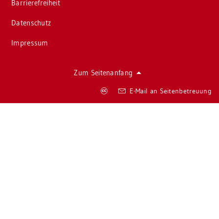
Bar­rie­re­frei­heit
Da­ten­schutz
Im­pres­sum
Zum Sei­ten­an­fang
Co­
E-Mail an Sei­ten­be­treu­ung
py­
right