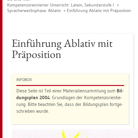
Kom­pe­tenz­ori­en­tier­ter Un­ter­richt: La­tein, Se­kun­dar­stu­fe I
Sprach­er­werbs­pha­se: Ab­la­tiv
Ein­füh­rung Ab­la­tiv mit Prä­po­si­ti­on
Ein­füh­rung Ab­la­tiv mit
Prä­po­si­ti­on
IN­FO­BOX
Diese Seite ist Teil einer Ma­te­ria­li­en­samm­lung zum
Bil­
dungs­plan 2004
: Grund­la­gen der Kom­pe­tenz­ori­en­tie­
rung. Bitte be­ach­ten Sie, dass der Bil­dungs­plan fort­ge­
schrie­ben wurde.