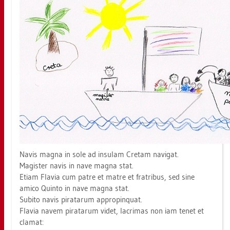
Navis magna in sole ad in­su­lam Cretam na­vi­gat.
Ma­gis­ter navis in nave magna stat.
Etiam Fla­via cum patre et matre et fra­tri­bus, sed sine
amico Quin­to in nave magna stat.
Su­bi­to navis pi­ra­tar­um ap­pro­pinquat.
Fla­via navem pi­ra­tar­um videt, la­cri­mas non iam tenet et
cla­mat: