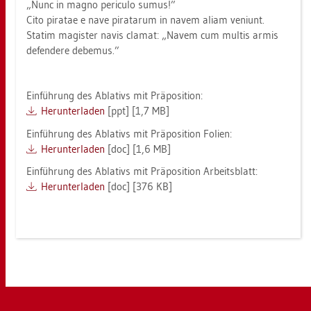
„Nunc in magno pe­ri­cu­lo sumus!”
Cito pi­ra­tae e nave pi­ra­tar­um in navem aliam ve­ni­unt.
Sta­tim ma­gis­ter navis cla­mat: „Navem cum mul­tis armis
de­fen­de­re de­be­mus.”
Ein­füh­rung des Ab­la­tivs mit Prä­po­si­ti­on:
Her­un­ter­la­den
[ppt] [1,7 MB]
Ein­füh­rung des Ab­la­tivs mit Prä­po­si­ti­on Fo­li­en:
Her­un­ter­la­den
[doc] [1,6 MB]
Ein­füh­rung des Ab­la­tivs mit Prä­po­si­ti­on Ar­beits­blatt:
Her­un­ter­la­den
[doc] [376 KB]