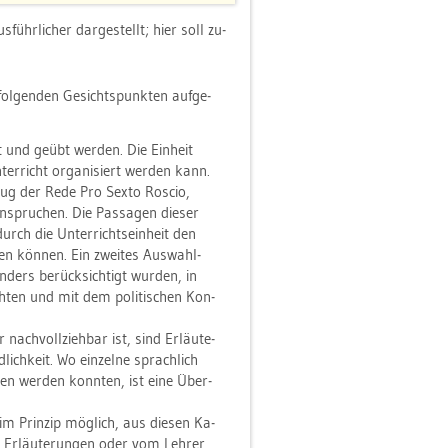
­führ­li­cher dar­ge­stellt; hier soll zu­
ol­gen­den Ge­sichts­punk­ten
auf­ge­
lt und geübt wer­den. Die Ein­heit
­ter­richt
or­ga­ni­siert wer­den kann.
zug
der Rede Pro Sexto Ro­scio,
n­spru­chen. Die Pas­sa­gen die­ser
ch die Un­ter­richts­ein­heit den
hen kön­nen. Ein zwei­tes Aus­wahl­
­ders be­rück­sich­tigt wur­den, in
ten und mit dem po­li­ti­schen Kon­
ch­voll­zieh­bar ist, sind Er­läu­te­
­lich­keit. Wo ein­zel­ne sprach­lich
­sen wer­den konn­ten, ist eine Über­
s im Prin­zip mög­lich, aus die­sen Ka­
 Er­läu­te­run­gen oder vom Leh­rer