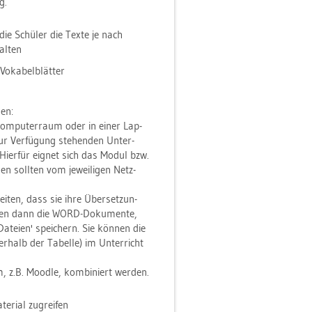
g.
die Schü­ler die Texte je nach
al­ten
o­ka­bel­blät­ter
den:
 Com­pu­ter­raum oder in einer Lap­
ur Ver­fü­gung ste­hen­den Un­ter­
. Hier­für eig­net sich das Modul bzw.
­nen soll­ten vom je­wei­li­gen Netz­
ei­ten, dass sie ihre Über­set­zun­
s­sen dann die WORD-Do­ku­men­te,
 Da­tei­en' spei­chern. Sie kön­nen die
r­halb der Ta­bel­le) im Un­ter­richt
, z.B. Mood­le, kom­bi­niert wer­den.
ri­al zu­grei­fen