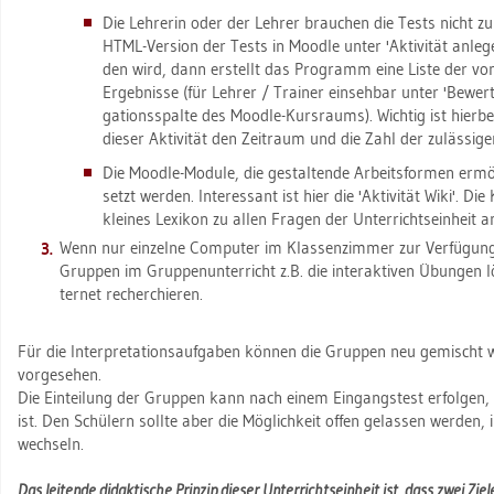
Die Leh­re­rin oder der Leh­rer brau­chen die Tests nicht zu 
HTML-Ver­si­on der Tests in Mood­le unter 'Ak­ti­vi­tät an­le­
den wird, dann er­stellt das Pro­gramm eine Liste der von 
Er­geb­nis­se (für Leh­rer / Trai­ner ein­seh­bar unter 'Be­wer­
ga­ti­ons­spal­te des Mood­le-Kurs­raums). Wich­tig ist hier­
die­ser Ak­ti­vi­tät den Zeit­raum und die Zahl der zu­läs­si­ge
Die Mood­le-Mo­du­le, die ge­stal­ten­de Ar­beits­for­men er­mö
setzt wer­den. In­ter­es­sant ist hier die 'Ak­ti­vi­tät Wiki'. Di
klei­nes Le­xi­kon zu allen Fra­gen der Un­ter­richts­ein­heit an
Wenn nur ein­zel­ne Com­pu­ter im Klas­sen­zim­mer zur Ver­fü­gung 
Grup­pen im Grup­pen­un­ter­richt z.B. die in­ter­ak­ti­ven Übun­gen lö
ter­net re­cher­chie­ren.
Für die In­ter­pre­ta­ti­ons­auf­ga­ben kön­nen die Grup­pen neu ge­mischt we
vor­ge­se­hen.
Die Ein­tei­lung der Grup­pen kann nach einem Ein­gangs­test er­fol­gen, we
ist. Den Schü­lern soll­te aber die Mög­lich­keit offen ge­las­sen wer­den,
wech­seln.
Das lei­ten­de di­dak­ti­sche Prin­zip die­ser Un­ter­richts­ein­heit ist, dass zwei Ziel