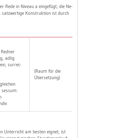
 der Rede in Ni­veau a ein­ge­fügt; die Ne­
 satz­wer­ti­ge Kon­struk­ti­on ist durch
r Red­ner
dig, adlig
exi, sur­rec­
(Raum für die
Über­set­zung)
glei­chen
, ses­sum:
n
­div
ten Un­ter­richt am bes­ten eig­net, ist