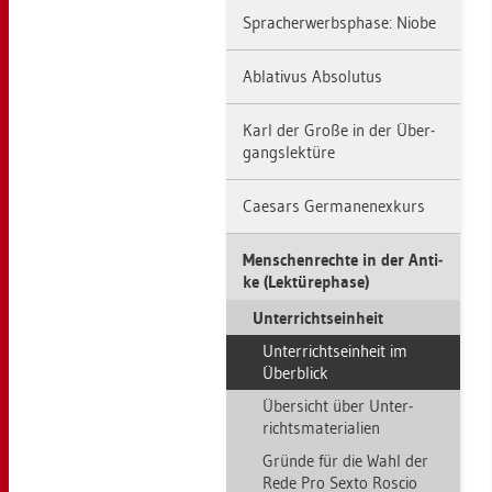
Sprach­er­werbs­pha­se: Niobe
Ab­la­ti­vus Ab­so­lu­tus
Karl der Große in der Über­
gangs­lek­tü­re
Cae­sars Ger­ma­nen­ex­kurs
Men­schen­rech­te in der An­ti­
ke (Lek­tü­re­pha­se)
Un­ter­richts­ein­heit
Un­ter­richts­ein­heit im
Über­blick
Über­sicht über Un­ter­
richts­ma­te­ria­li­en
Grün­de für die Wahl der
Rede Pro Sexto Ro­scio