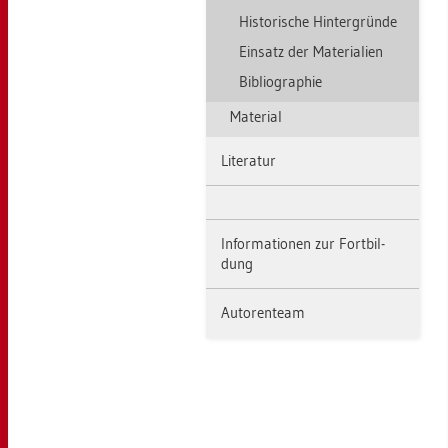
His­to­ri­sche Hin­ter­grün­de
Ein­satz der Ma­te­ria­li­en
Bi­blio­gra­phie
Ma­te­ri­al
Li­te­ra­tur
In­for­ma­tio­nen zur Fort­bil­
dung
Au­to­ren­team