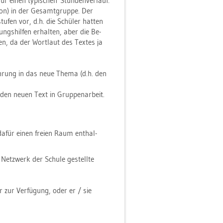
für einen ty­pi­schen Stun­den­ver­lauf:
i­on) in der Ge­samt­grup­pe. Der
stu­fen vor, d.h. die Schü­ler hat­ten
ungs­hil­fen er­hal­ten, aber die Be­
en, da der Wort­laut des Tex­tes ja
füh­rung in das neue Thema (d.h. den
n den neuen Text in Grup­pen­ar­beit.
e dafür einen frei­en Raum ent­hal­
etz­werk der Schu­le ge­stell­te
r zur Ver­fü­gung, oder er / sie