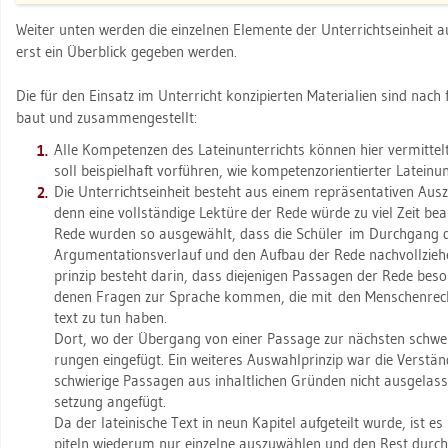
Wei­ter unten wer­den die ein­zel­nen Ele­men­te der Un­ter­richts­ein­heit aus
erst ein Über­blick ge­ge­ben wer­den.
Die für den Ein­satz im Un­ter­richt kon­zi­pier­ten Ma­te­ria­li­en sind
nach f
baut und zu­sam­men­ge­stellt:
Alle Kom­pe­ten­zen des La­tein­un­ter­richts kön­nen hier ver­mit­te
soll bei­spiel­haft vor­füh­ren, wie
kom­pe­tenz­ori­en­tier­ter La­tein­un
Die
Un­ter­richts­ein­heit be­steht aus einem
re­prä­sen­ta­ti­ven
Aus­
denn eine voll­stän­di­ge Lek­tü­re der Rede würde zu viel Zeit be­a
Rede wur­den so aus­ge­wählt, dass die Schü­ler im Durch­gang dur
Ar­gu­men­ta­ti­ons­ver­lauf und den Auf­bau der Rede nach­voll­zie­
prin­zip be­steht darin, dass die­je­ni­gen Pas­sa­gen der Rede be­son
denen Fra­gen zur Spra­che kom­men, die mit den Men­schen­rech­
text zu tun haben.
Dort, wo der Über­gang von einer Pas­sa­ge zur nächs­ten schwer na
run­gen ein­ge­fügt. Ein wei­te­res Aus­wahl­prin­zip war die Ver­ständ
schwie­ri­ge Pas­sa­gen aus in­halt­li­chen Grün­den nicht aus­ge­las
set­zung an­ge­fügt.
Da der la­tei­ni­sche Text in neun Ka­pi­tel auf­ge­teilt wurde, ist e
pi­teln wie­der­um nur ein­zel­ne aus­zu­wäh­len und den Rest durch