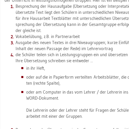
der Un­ter­richt in leis­tungs­ho­mo­ge­nen Grup­pen. Hier ist ein Bei­spiel 
Be­spre­chung der Haus­auf­ga­be (Über­set­zung oder In­ter­pre­ta­t
über­setz­te Text liegt den Schü­lern in un­ter­schied­li­chen Ni­veau­
für ihre Haus­ar­beit Text­blät­ter mit un­ter­schied­li­chen Über­set­z
spre­chung der Über­set­zung kann in der Ge­samt­grup­pe er­fol­g
der glei­che ist.
Vo­ka­bel­übung, z.B. in Part­ner­ar­beit
Aus­ga­be des neuen Tex­tes in drei Ni­ve­au­grup­pen; kurze Ein­
In­halt der neuen Pas­sa­ge der Rede) im Leh­rer­vor­trag
die Schü­ler tei­len sich in Leis­tungs­grup­pen ein und über­set­ze
Ihre Über­set­zung schrei­ben sie ent­we­der ...
in ihr Heft,
oder auf die in Pa­pier­form ver­teil­ten Ar­beits­blät­ter, di
ten (rech­te Spal­te),
oder am Com­pu­ter in das vom Leh­rer / der Leh­re­rin ins N
WORD-Do­ku­ment.
Die Leh­re­rin oder der Leh­rer steht für Fra­gen der Schü­le
ar­bei­tet mit einer der Grup­pen.