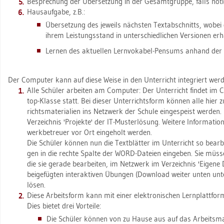
Be­spre­chung der Über­set­zung in der Ge­samt­grup­pe, falls nöti
Haus­auf­ga­be, z.B.:
Über­set­zung des je­weils nächs­ten Text­ab­schnitts, wobei 
ihrem Leis­tungs­stand in un­ter­schied­li­chen Ver­sio­nen er­h
Ler­nen des ak­tu­el­len Lern­vo­ka­bel-Pen­sums an­hand der V
Der Com­pu­ter kann auf diese Weise in den Un­ter­richt in­te­griert wer­
Alle Schü­ler ar­bei­ten am Com­pu­ter: Der Un­ter­richt fin­det im
top-Klas­se statt. Bei die­ser Un­ter­richts­form kön­nen alle hier z
richts­ma­te­ria­li­en ins Netz­werk der Schu­le ein­ge­speist wer­den
Ver­zeich­nis 'Pro­jek­te' der IT-Mus­ter­lö­sung. Wei­te­re In­for­ma­tio
werk­be­treu­er vor Ort ein­ge­holt wer­den.
Die Schü­ler kön­nen nun die Text­blät­ter im Un­ter­richt so be­ar­b
gen in die rech­te Spal­te der WORD-Da­tei­en ein­ge­ben. Sie mü
die sie ge­ra­de be­ar­bei­ten, im Netz­werk im Ver­zeich­nis 'Ei­ge­ne
bei­ge­füg­ten in­ter­ak­ti­ven Übun­gen (Down­load wei­ter unten un­te
lösen.
Diese Ar­beits­form kann mit einer elek­tro­ni­schen Lern­platt­form
Dies bie­tet drei Vor­tei­le:
Die Schü­ler kön­nen von zu Hause aus auf das Ar­beits­ma­te­