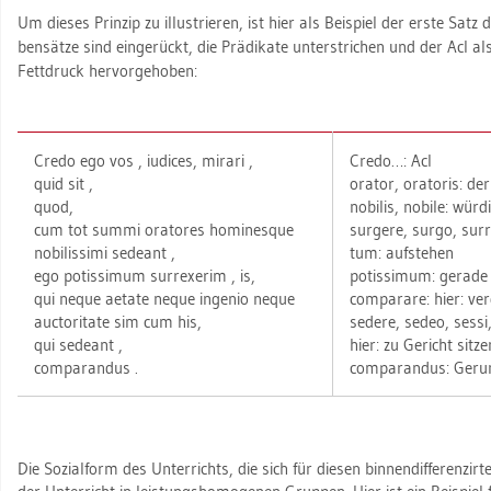
Um die­ses Prin­zip zu il­lus­trie­ren, ist hier als Bei­spiel der erste Satz
ben­sät­ze sind ein­ge­rückt, die Prä­di­ka­te un­ter­stri­chen und der AcI als
Fett­druck her­vor­ge­ho­ben:
Credo
ego
vos
, iu­di­ces,
mi­ra­ri
,
Credo…: AcI
quid
sit
,
ora­tor, ora­to­ris: de
quod,
no­bi­lis, no­bi­le: wür­
cum tot summi ora­to­res ho­mi­nes­que
sur­ge­re, surgo, sur­r­
no­bi­lis­si­mi
se­deant
,
tum: auf­ste­hen
ego po­tis­si­mum
sur­r­exe­rim
, is,
po­tis­si­mum: ge­ra­de
qui neque ae­ta­te neque in­ge­nio neque
com­para­re: hier: ver­
auc­to­ri­ta­te
sim
cum his,
se­de­re, sedeo, sessi
qui
se­deant
,
hier: zu Ge­richt sit­ze
com­pa­ran­dus
.
com­pa­ran­dus: Ge­run
Die So­zi­al­form des Un­ter­richts, die sich für die­sen bin­nen­dif­fe­ren­zir­