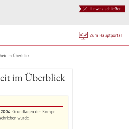
Hinweis schließen
Zum Haupt­por­tal
n­heit im Über­blick
­heit im Über­blick
n 2004
: Grund­la­gen der Kom­pe­
e­schrie­ben wurde.