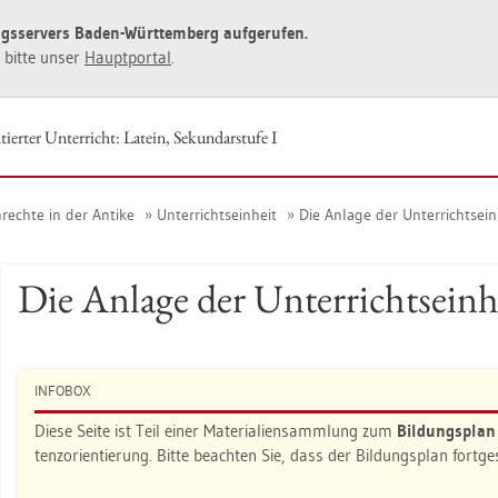
ngs­ser­vers Baden-Würt­tem­berg auf­ge­ru­fen.
ie bitte unser
Haupt­por­tal
.
ier­ter Un­ter­richt: La­tein, Se­kun­dar­stu­fe I
rech­te in der An­ti­ke
Un­ter­richts­ein­heit
Die An­la­ge der Un­ter­richts­ei
Die An­la­ge der Un­ter­richts­ein
IN­FO­BOX
Diese Seite ist Teil einer Ma­te­ria­li­en­samm­lung zum
Bil­dungs­pla
tenz­ori­en­tie­rung. Bitte be­ach­ten Sie, dass der Bil­dungs­plan fort­g