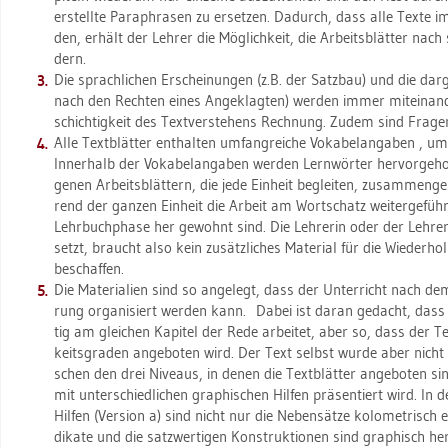
er­stell­te Pa­ra­phra­sen zu er­set­zen. Da­durch, dass alle Text
den, er­hält der Leh­rer die Mög­lich­keit, die Ar­beits­blät­ter nach 
dern.
Die sprach­li­chen Er­schei­nun­gen (z.B. der Satz­bau) und die dar­ge
nach den Rech­ten eines An­ge­klag­ten) wer­den immer mit­ein­an­
schich­tig­keit des Text­ver­ste­hens
Rech­nung. Zudem sind Fra­gen zur
Alle Text­blät­ter ent­hal­ten um­fang­rei­che
Vo­ka­belan­ga­ben
, um 
In­ner­halb der Vo­ka­belan­ga­ben wer­den
Lern­wör­ter
her­vor­ge­h
ge­nen Ar­beits­blät­tern, die jede Ein­heit be­glei­ten, zu­sam­men­
rend der gan­zen Ein­heit die Ar­beit am Wort­schatz wei­ter­ge­füh
Lehr­buch­pha­se her ge­wohnt sind. Die Leh­re­rin oder der Leh­rer, 
setzt, braucht also kein zu­sätz­li­ches Ma­te­ri­al für die Wie­der­
be­schaf­fen.
Die Ma­te­ria­li­en sind so an­ge­legt, dass der Un­ter­richt nach de
rung
or­ga­ni­siert wer­den kann. Dabei ist daran ge­dacht, dass
tig am glei­chen Ka­pi­tel der Rede ar­bei­tet, aber so, dass der Te
keits­gra­den an­ge­bo­ten wird. Der Text selbst wurde aber nicht v
schen den drei Ni­veaus, in denen die Text­blät­ter an­ge­bo­ten s
mit un­ter­schied­li­chen gra­phi­schen Hil­fen prä­sen­tiert wird. In
Hil­fen (Ver­si­on a) sind nicht nur die Ne­ben­sät­ze ko­lo­me­trisch
di­ka­te und die satz­wer­ti­gen Kon­struk­tio­nen sind gra­phisch her