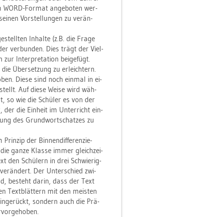
e im WORD-For­mat an­ge­bo­ten wer­
sei­nen Vor­stel­lun­gen zu ver­än­
­stell­ten In­hal­te (z.B. die Frage
der ver­bun­den. Dies trägt der
Viel­
 In­ter­pre­ta­ti­on bei­ge­fügt.
die Über­set­zung zu er­leich­tern.
o­ben. Diese sind noch ein­mal in ei­
ge­stellt. Auf diese Weise wird wäh­
rt, so wie die Schü­ler es von der
der die Ein­heit im Un­ter­richt ein­
ho­lung des Grund­wort­schat­zes zu
m Prin­zip der
Bin­nen­dif­fe­ren­zie­
 die ganze Klas­se immer gleich­zei­
xt den Schü­lern in drei Schwie­rig­
er­än­dert. Der Un­ter­schied zwi­
ind, be­steht darin, dass der Text
 den Text­blät­tern mit den meis­ten
 ein­ge­rückt, son­dern auch die Prä­
­vor­ge­ho­ben.