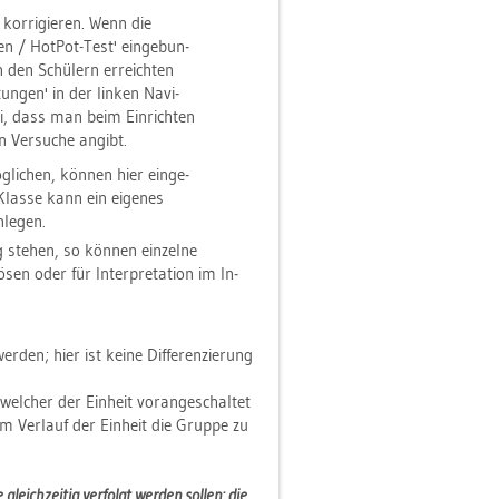
kor­ri­gie­ren. Wenn die
gen / Hot­Pot-Test' ein­ge­bun­
den Schü­lern er­reich­ten
tun­gen' in der lin­ken Na­vi­
bei, dass man beim Ein­rich­ten
n Ver­su­che an­gibt.
g­li­chen, kön­nen hier ein­ge­
e Klas­se kann ein ei­ge­nes
­le­gen.
ste­hen, so kön­nen ein­zel­ne
sen oder für In­ter­pre­ta­ti­on im In­
r­den; hier ist keine Dif­fe­ren­zie­rung
l­cher der Ein­heit vor­an­ge­schal­tet
 im Ver­lauf der Ein­heit die Grup­pe zu
e gleich­zei­tig ver­folgt wer­den sol­len: die