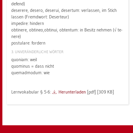
de­fend)
de­se­re­re, de­se­ro, de­se­rui, de­ser­tum: ver­las­sen, im Stich
las­sen (Fremd­wort: De­ser­teur)
im­pe­dire: hin­dern
ob­ti­ne­re, ob­ti­neo,ob­ti­nui, ob­ten­tum: in Be­sitz neh­men (√ te­
ne­re)
pos­tu­la­re: for­dern
3. UN­VER­ÄN­DER­LI­CHE WÖR­TER
quo­ni­am: weil
quo­mi­nus = dass nicht
quem­ad­mo­dum: wie
Lern­vo­ka­bu­lar § 5-6:
Her­un­ter­la­den
[pdf] [309 KB]