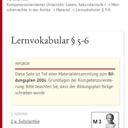
Kom­pe­tenz­ori­en­tier­ter Un­ter­richt: La­tein, Se­kun­dar­stu­fe I
Men­
schen­rech­te in der An­ti­ke
Ma­te­ri­al
Lern­vo­ka­bu­lar § 5-6
Lern­vo­ka­bu­lar § 5-6
IN­FO­BOX
Diese Seite ist Teil einer Ma­te­ria­li­en­samm­lung zum
Bil­
dungs­plan 2004
: Grund­la­gen der Kom­pe­tenz­ori­en­tie­
rung. Bitte be­ach­ten Sie, dass der Bil­dungs­plan fort­ge­
schrie­ben wurde.
1. NO­MI­NA
1 a. Sub­stan­ti­ve