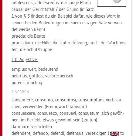
adu­le­scens, adu­le­scen­tis: der junge Mann
causa: der Ge­richts­fall / der Grund (in Satz
1 von § 5 fin­dest du ein Bei­spiel dafür, wie die­ses Wort in
sei­nen bei­den Be­deu­tun­gen in einem ein­zi­gen Satz ver­wen­
det wer­den kann).
pra­e­da: die Beute
pra­e­si­di­um: die Hilfe, die Un­ter­stüt­zung; auch: der Wach­pos­
ten, die Schutz­trup­pe
1.b. Ad­jek­ti­ve:
amp­lus: weit, be­deu­tend
ne­fa­ri­us: gott­los, ver­bre­che­risch
po­tens: mäch­tig
2. VER­BEN
con­su­me­re, con­su­mo, con­sump­si, con­sump­tum: ver­brau­
chen, ver­wen­den (Fremd­wort: Kon­sum)
con­su­e­sce­re, con­su­es­co, con­sue­vi, con­su­e­tum: sich ge­wöh­
nen; im Per­fekt: etwas ge­wohnt sein ( zu tun)
dam­na­re: ver­ur­tei­len
de­fen­de­re, de­fen­do, de­fen­di, de­fen­sus. ver­tei­di­gen (
to