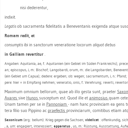
nisi de­deren­tur,
in­di­xit.
Le­ga­tis
ob sa­cra­men­ta fi­de­l­i­ta­tis a Be­neven­ta­nis exi­gen­da atque susc
Romam redit, et
con­sump­tis
ibi in sanc­to­rum ve­ne­ra­tio­ne lo­co­rum
ali­quot die­bus
in Gal­li­am re­verti­tur
.
An­ga­ben: Aqui­ta­nia, ae, f.: Aqui­ta­ni­en (ein Ge­biet im Süden Frank­reichs); pre­ces
an; epi­sco­pus, i, m.: Bi­schof; Lan­go­bar­di, orum, m.: die Lan­go­bar­den; Be­neven
(ein Ge­biet um Capua); de­de­re: er­ge­ben; ob: wegen; sa­cra­men­tum, i, n.: Pfand; fi­d
pe­re: hier = in Emp­fang neh­men; ve­ne­ra­tio, onis, f.: Ver­eh­rung; re­ver­ti, re­ver­to
Ma­xi­mum om­ni­um bell­o­rum, quae ab illo gesta sunt, prae­ter
Sa­xo­
Ava­res
sive
Hunos
sus­cep­tum est. Quod ille et
ani­mo­si­us
quam ce­te­
Unam tamen per se in
Pan­no­ni­am
- nam hanc pro­vin­ci­am ea gens tum 
te­ra filio suo Pip­pi­no ac
prae­fec­tis
pro­vin­ciar­um, co­mi­ti­bus etiam atqu
Sa­xo­ni­cum
(erg.: bel­lum): Krieg gegen die Sach­sen;
vi­de­li­cet
: of­fen­kun­dig, si­
, a, um: en­ga­giert, in­ter­es­siert;
ap­pa­ra­tus
, us, m.: Rüs­tung, Aus­stat­tung, Auf