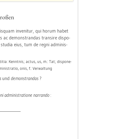
Gro­ßen
quis­quam in­ve­ni­tur, qui horum habet
das ac de­mons­tran­das tran­si­re dis­po­
stu­dia eius, tum de regni ad­mi­nis­
ti­tia: Kennt­nis; actus, us, m.: Tat; dis­po­ne­
nis­tra­tio, onis, f.: Ver­wal­tung
as
und
de­mons­tran­das
?
i ad­mi­nis­tra­tio­ne nar­ran­do
:
_­_­_­_­_­_­__