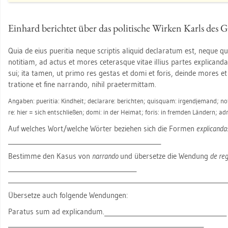
Ein­hard be­rich­tet über das po­li­ti­sche Wir­ken Karls des 
Quia de eius pue­ri­tia neque scrip­tis ali­quid de­cla­ra­tum est, neque 
no­ti­ti­am, ad actus et mores ce­te­ras­que vitae il­li­us par­tes ex­pli­can­
sui; ita tamen, ut primo res ges­tas et domi et foris, de­inde mores et 
tra­tio­ne et fine nar­ran­do, nihil prae­ter­mittam.
An­ga­ben: pue­ri­tia: Kind­heit; de­clara­re: be­rich­ten; quis­quam: ir­gend­je­mand; no­
re: hier = sich ent­schlie­ßen; domi: in der Hei­mat; foris: in frem­den Län­dern; ad­mi­
Auf wel­ches Wort/wel­che Wör­ter be­zie­hen sich die For­men
ex­pli­can­d
__________________________________________________
Be­stim­me den Kasus von
nar­ran­do
und über­set­ze die Wen­dung
de regn
__________________________________________
_______________________________________________________________­_­_­_­_­_­_­_­_­_­_­_­_­
Über­set­ze auch fol­gen­de Wen­dun­gen:
Pa­ra­tus sum ad ex­pli­can­dum.________________________________________
________________________________________________________________