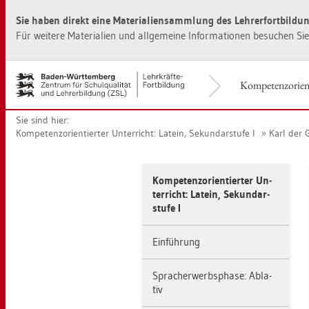
Zur
Zum
Sie haben di­rekt eine Ma­te­ria­li­en­samm­lung des Leh­rer­fort­bil­du
Haupt­
Sei­
na­
ten­
Für wei­te­re Ma­te­ria­li­en und all­ge­mei­ne In­for­ma­tio­nen be­su­chen S
vi­
in­
ga­
halt
ti­
sprin­
Kom­pe­tenz­ori­en­t
on
gen
sprin­
[Alt]+
Sie sind hier:
gen
[1]
Kom­pe­tenz­ori­en­tier­ter Un­ter­richt: La­tein, Se­kun­dar­stu­fe I
Karl der G
[Alt]+
[0]
Kom­pe­tenz­ori­en­tier­ter Un­
ter­richt: La­tein, Se­kun­dar­
stu­fe I
Ein­füh­rung
Sprach­er­werbs­pha­se: Ab­la­
tiv