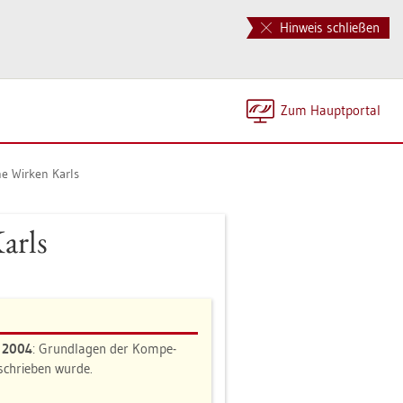
Hinweis schließen
Zum Haupt­por­tal
che Wir­ken Karls
Karls
n 2004
: Grund­la­gen der Kom­pe­
e­schrie­ben wurde.