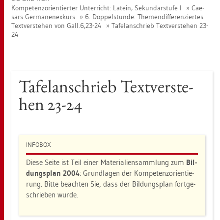
Kom­pe­tenz­ori­en­tier­ter Un­ter­richt: La­tein, Se­kun­dar­stu­fe I
Cae­
sars Ger­ma­nen­ex­kurs
6. Dop­pel­stun­de: The­men­dif­fe­ren­zier­tes
Text­ver­ste­hen von Gall.6,23-24
Ta­fel­an­schrieb Text­ver­ste­hen 23-
24
Ta­fel­an­schrieb Text­ver­ste­
hen 23-24
IN­FO­BOX
Diese Seite ist Teil einer Ma­te­ria­li­en­samm­lung zum
Bil­
dungs­plan 2004
: Grund­la­gen der Kom­pe­tenz­ori­en­tie­
rung. Bitte be­ach­ten Sie, dass der Bil­dungs­plan fort­ge­
schrie­ben wurde.