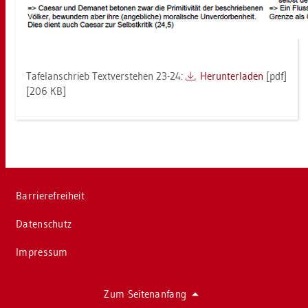
Ta­fel­an­schrieb Text­ver­ste­hen 23-24:
Her­un­ter­la­den
[pdf]
[206 KB]
Bar­rie­re­frei­heit
Da­ten­schutz
Im­pres­sum
Zum Sei­ten­an­fang