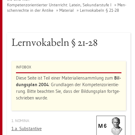
Kom­pe­tenz­ori­en­tier­ter Un­ter­richt: La­tein, Se­kun­dar­stu­fe I
Men­
schen­rech­te in der An­ti­ke
Ma­te­ri­al
Lern­vo­ka­beln § 21-28
Lern­vo­ka­beln § 21-28
IN­FO­BOX
Diese Seite ist Teil einer Ma­te­ria­li­en­samm­lung zum
Bil­
dungs­plan 2004
: Grund­la­gen der Kom­pe­tenz­ori­en­tie­
rung. Bitte be­ach­ten Sie, dass der Bil­dungs­plan fort­ge­
schrie­ben wurde.
1. NO­MI­NA:
1.a. Sub­stan­ti­ve