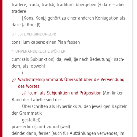
tra­de­re, trado, tra­di­di, tra­ditum: über­ge­ben (√ dare – aber
tra­de­re
[Kons. Konj.] ge­hört zu einer an­de­ren Kon­ju­ga­ti­on als
dare [a-Konj.]!)
3. FESTE VER­BIN­DUN­GEN:
con­si­li­um cape­re: einen Plan fas­sen
4. UN­VER­ÄN­DER­LI­CHE WÖR­TER
cum: (als Sub­junk­ti­on): da, weil; (je nach Be­deu­tung): nach­
dem, als; ob­wohl
(
Wach­s­ta­feln­gram­ma­tik:Über­sicht über die Ver­wen­dung
des Wor­tes
'cum' als Sub­junk­ti­on und Prä­po­si­ti­on
(Am lin­ken
Rand der Ta­bel­le sind die
Über­schrif­ten als Hy­per­links zu den je­wei­li­gen Ka­pi­teln
der Gram­ma­tik
ge­stal­tet).
pra­e­ser­tim (cum): zumal (weil)
de­inde: dann, fer­ner (auch für Auf­zäh­lun­gen ver­wen­det, im