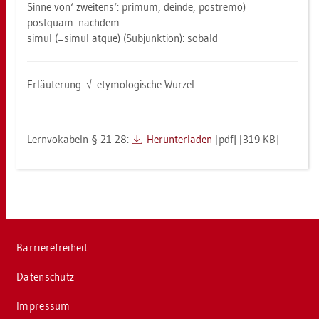
Sinne von‘ zwei­tens‘: pri­mum, de­inde, postre­mo)
post­quam: nach­dem.
simul (=simul atque) (Sub­junk­ti­on): so­bald
Er­läu­te­rung: √: ety­mo­lo­gi­sche Wur­zel
Lern­vo­ka­beln § 21-28:
Her­un­ter­la­den
[pdf] [319 KB]
Bar­rie­re­frei­heit
Da­ten­schutz
Im­pres­sum