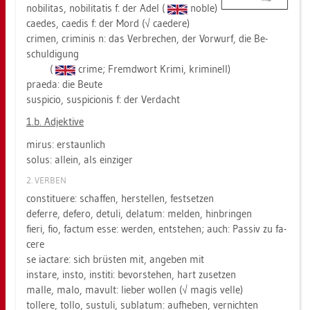
no­bi­li­tas, no­bi­li­ta­tis f: der Adel (
noble)
cae­des, cae­dis f: der Mord (√ cae­de­re)
cri­men, cri­mi­nis n: das Ver­bre­chen, der Vor­wurf, die Be­
schul­di­gung
(
crime; Fremd­wort Krimi, kri­mi­nell)
pra­e­da: die Beute
sus­pi­cio, sus­pi­cio­nis f: der Ver­dacht
1.b. Ad­jek­ti­ve
mirus: er­staun­lich
solus: al­lein, als ein­zi­ger
2. VER­BEN
con­sti­tue­re: schaf­fen, her­stel­len, fest­set­zen
de­fer­re, de­fe­ro, de­tu­li, de­la­tum: mel­den, hin­brin­gen
fieri, fio, fac­tum esse: wer­den, ent­ste­hen; auch: Pas­siv zu fa­
ce­re
se iac­ta­re: sich brüs­ten mit, an­ge­ben mit
in­sta­re, insto, in­sti­ti: be­vor­ste­hen, hart zu­set­zen
malle, malo, ma­vult: lie­ber wol­len (√ magis velle)
tol­le­re, tollo, sus­tu­li, su­b­la­tum: auf­he­ben, ver­nich­ten