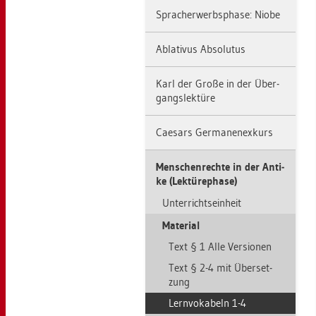
Sprach­er­werbs­pha­se: Niobe
Ab­la­ti­vus Ab­so­lu­tus
Karl der Große in der Über­
gangs­lek­tü­re
Cae­sars Ger­ma­nen­ex­kurs
Men­schen­rech­te in der An­ti­
ke (Lek­tü­re­pha­se)
Un­ter­richts­ein­heit
Ma­te­ri­al
Text § 1 Alle Ver­sio­nen
Text § 2-4 mit Über­set­
zung
Lern­vo­ka­beln 1-4