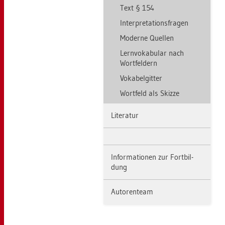
Text § 154
In­ter­pre­ta­ti­ons­fra­gen
Mo­der­ne Quel­len
Lern­vo­ka­bu­lar nach
Wort­fel­dern
Vo­ka­bel­git­ter
Wort­feld als Skiz­ze
Li­te­ra­tur
In­for­ma­tio­nen zur Fort­bil­
dung
Au­to­ren­team