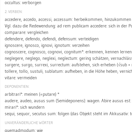
oc­cul­tus: ver­bor­gen
2. VER­BEN:
ac­ce­de­re, ac­ce­do, ac­ces­si, ac­ces­sum: her­bei­kom­men, hin­zu­kom­men
Vgl. dazu die Re­de­wen­dung: ad rem pu­bli­cam ac­ce­de­re: sich in der Po­l
com­para­re: ver­glei­chen
de­fen­de­re, de­fen­do, de­fen­di, de­fen­sum: ver­tei­di­gen
ignos­ce­re, ignosco, igno­vi, igno­tum: ver­zei­hen
co­gnos­ce­re, co­gnosco, co­gno­vi, co­gni­tum*: er­ken­nen, ken­nen ler­nen
ne­gle­ge­re, ne­gle­go, ne­gle­xi, ne­glec­tum: ge­ring schät­zen, ver­nach­läs­
sur­ge­re, surgo, sur­r­exi, sur­rec­tum: auf­ste­hen, sich er­he­ben (√sub + r
tol­le­re, tollo, sus­tu­li, su­b­la­tum: auf­he­ben, in die Höhe heben, ver­nic
vi­t­are: ver­mei­den
DE­PO­NEN­TI­EN:
ar­bi­tra­ri*: mei­nen (=puta­re) *
au­de­re, audeo, ausus sum (Se­mi­de­po­nens): wagen. Abire ausus est:
mi­ra­ri*: sich wun­dern
sequi, se­quor, se­cu­tus sum: fol­gen (das Ob­jekt steht im Ak­ku­sa­tiv: t
UN­VER­ÄN­DER­LI­CHE WÖR­TER
quem­ad­mo­dum: wie