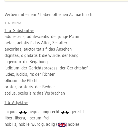
Ver­ben mit einem * haben oft einen AcI nach sich.
1. NO­MI­NA:
1. a. Sub­stan­ti­ve
adu­le­scens, adu­le­scen­tis: der junge Mann
aetas, ae­ta­tis f: das Alter, Zeit­al­ter
au­co­ri­tas, auc­to­ri­ta­tis f: das An­se­hen
di­gni­tas, di­gni­ta­tis f: die Würde, der Rang
in­ge­ni­um: die Be­ga­bung
iu­di­ci­um: der Ge­richts­pro­zess, der Ge­richts­hof
iudex, iu­di­cis, m: der Rich­ter
of­fi­ci­um: die Pflicht
ora­tor, ora­to­ris: der Red­ner
sce­lus, sce­le­ris n: das Ver­bre­chen
1.b. Ad­jek­ti­ve
ini­quus
aequs: un­ge­recht
ge­recht
liber, li­be­ra, li­be­r­um: frei
no­bi­lis, no­bi­le: wür­dig, adlig (
noble)