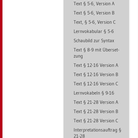
Text § 5-6, Ver­si­on A
Text § 5-6, Ver­si­on B
Text, § 5-6, Ver­si­on C
Lern­vo­ka­bu­lar § 5-6
Schau­bild zur Syn­tax
Text § 8-9 mit Über­set­
zung
Text § 12-16 Ver­si­on A
Text § 12-16 Ver­si­on B
Text § 12-16 Ver­si­on C
Lern­vo­ka­beln § 9-16
Text § 21-28 Ver­si­on A
Text § 21-28 Ver­si­on B
Text § 21-28 Ver­si­on C
In­ter­pre­ta­ti­ons­auf­trag §
21-28