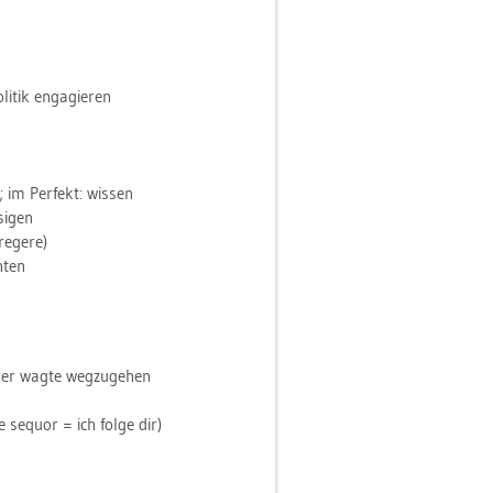
i­tik en­ga­gie­ren
; im Per­fekt: wis­sen
si­gen
e­ge­re)
h­ten
 er wagte weg­zu­ge­hen
e se­quor = ich folge dir)