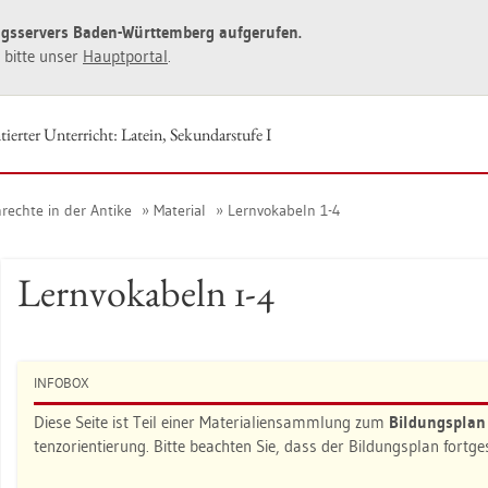
ngs­ser­vers Baden-Würt­tem­berg auf­ge­ru­fen.
ie bitte unser
Haupt­por­tal
.
ier­ter Un­ter­richt: La­tein, Se­kun­dar­stu­fe I
rech­te in der An­ti­ke
Ma­te­ri­al
Lern­vo­ka­beln 1-4
Lern­vo­ka­beln 1-4
IN­FO­BOX
Diese Seite ist Teil einer Ma­te­ria­li­en­samm­lung zum
Bil­dungs­pla
tenz­ori­en­tie­rung. Bitte be­ach­ten Sie, dass der Bil­dungs­plan fort­g