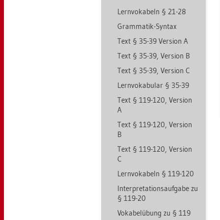
Lern­vo­ka­beln § 21-28
Gram­ma­tik-Syn­tax
Text § 35-39 Ver­si­on A
Text § 35-39, Ver­si­on B
Text § 35-39, Ver­si­on C
Lern­vo­ka­bu­lar § 35-39
Text § 119-120, Ver­si­on
A
Text § 119-120, Ver­si­on
B
Text § 119-120, Ver­si­on
C
Lern­vo­ka­beln § 119-120
In­ter­pre­ta­ti­ons­auf­ga­be zu
§ 119-20
Vo­ka­bel­übung zu § 119