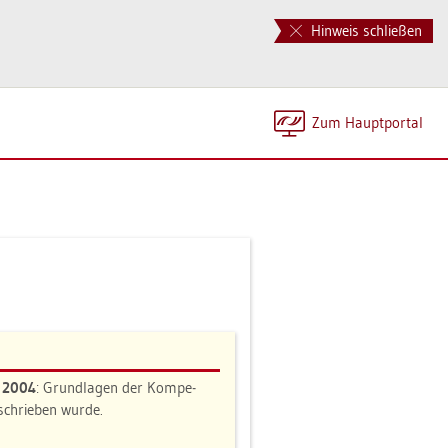
Hinweis schließen
Zum Haupt­por­tal
n 2004
: Grund­la­gen der Kom­pe­
e­schrie­ben wurde.