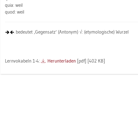
quia: weil
quod: weil
be­deu­tet ‚Ge­gen­satz‘ (An­t­onym) √: (ety­mo­lo­gi­sche) Wur­zel
Lern­vo­ka­beln 1-4:
Her­un­ter­la­den
[pdf] [402 KB]