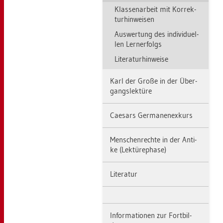
Klas­sen­ar­beit mit Kor­rek­
tur­hin­wei­sen
Aus­wer­tung des in­di­vi­du­el­
len Lern­er­folgs
Li­te­ra­tur­hin­wei­se
Karl der Große in der Über­
gangs­lek­tü­re
Cae­sars Ger­ma­nen­ex­kurs
Men­schen­rech­te in der An­ti­
ke (Lek­tü­re­pha­se)
Li­te­ra­tur
In­for­ma­tio­nen zur Fort­bil­