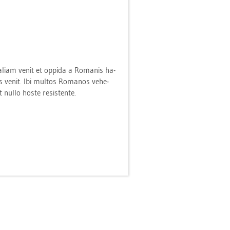
ta­li­am venit et op­pi­da a Ro­ma­nis ha­
nas venit. Ibi mul­tos Ro­ma­nos ve­he­
 nullo hoste re­sis­ten­te.
]