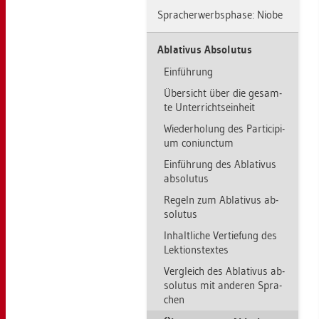
Sprach­er­werbs­pha­se: Niobe
Ab­la­ti­vus Ab­so­lu­tus
Ein­füh­rung
Über­sicht über die ge­sam­
te Un­ter­richts­ein­heit
Wie­der­ho­lung des Par­ti­ci­pi­
um co­ni­unc­tum
Ein­füh­rung des Ab­la­ti­vus
ab­so­lu­tus
Re­geln zum Ab­la­ti­vus ab­
so­lu­tus
In­halt­li­che Ver­tie­fung des
Lek­ti­ons­tex­tes
Ver­gleich des Ab­la­ti­vus ab­
so­lu­tus mit an­de­ren Spra­
chen