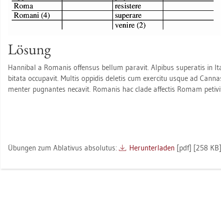
Lö­sung
Han­ni­bal a Ro­ma­nis of­fen­sus bel­lum pa­ra­vit. Al­pi­bus su­pe­ra­tis in I
bi­ta­ta oc­cupa­vit. Mul­tis op­pi­dis de­le­tis cum ex­er­ci­tu usque ad Can­
men­ter pug­nan­tes ne­ca­vit. Ro­ma­nis hac clade af­fec­tis Romam pe­ti­vit
Übun­gen zum Ab­la­ti­vus ab­so­lu­tus:
Her­un­ter­la­den
[pdf] [258 KB