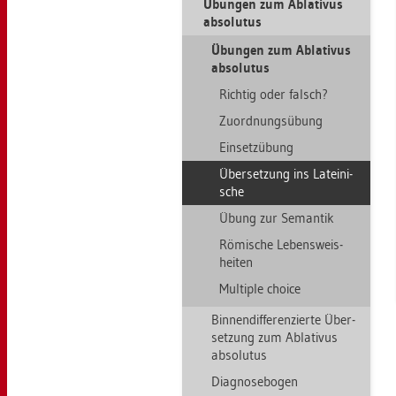
Übun­gen zum Ab­la­ti­vus
ab­so­lu­tus
Übun­gen zum Ab­la­ti­vus
ab­so­lu­tus
Rich­tig oder falsch?
Zu­ord­nungs­übung
Ein­setz­übung
Über­set­zung ins La­tei­ni­
sche
Übung zur Se­man­tik
Rö­mi­sche Le­bens­weis­
hei­ten
Mul­ti­ple choice
Bin­nen­dif­fe­ren­zier­te Über­
set­zung zum Ab­la­ti­vus
ab­so­lu­tus
Dia­gno­se­bo­gen