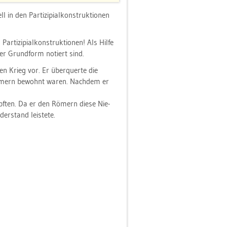
 den Par­ti­zi­pia­l­kon­struk­tio­nen
­ti­zi­pia­l­kon­struk­tio­nen! Als Hilfe
 der Grund­form no­tiert sind.
en Krieg vor. Er über­quer­te die
 Rö­mern be­wohnt waren. Nach­dem er
mpf­ten. Da er den Rö­mern diese Nie­
r­stand leis­te­te.