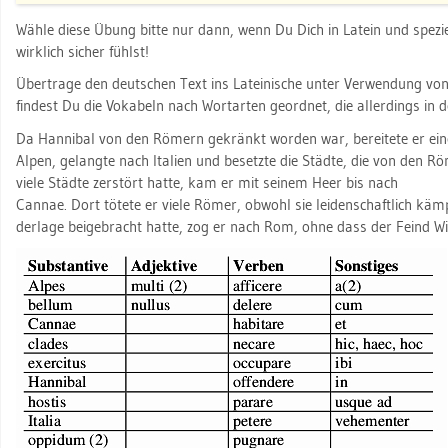
Wähle diese Übung bitte nur dann, wenn Du Dich in La­tein und spe­zi­ell in
wirk­lich si­cher fühlst!
Über­tra­ge den deut­schen Text ins La­tei­ni­sche unter Ver­wen­dung von Par
fin­dest Du die Vo­ka­beln nach Wort­ar­ten ge­ord­net, die al­ler­dings in
Da Han­ni­bal von den Rö­mern ge­kränkt wor­den war, be­rei­te­te er ein
Alpen, ge­lang­te nach Ita­li­en und be­setz­te die Städ­te, die von den
viele Städ­te zer­stört hatte, kam er mit sei­nem Heer bis nach
Can­nae. Dort tö­te­te er viele Römer, ob­wohl sie lei­den­schaft­lich kä
der­la­ge bei­ge­bracht hatte, zog er nach Rom, ohne dass der Feind Wi­de