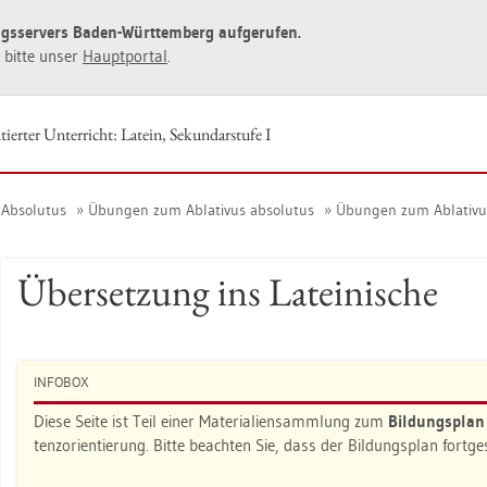
ngs­ser­vers Baden-Würt­tem­berg auf­ge­ru­fen.
ie bitte unser
Haupt­por­tal
.
ier­ter Un­ter­richt: La­tein, Se­kun­dar­stu­fe I
 Ab­so­lu­tus
Übun­gen zum Ab­la­ti­vus ab­so­lu­tus
Übun­gen zum Ab­la­ti­vus
Über­set­zung ins La­tei­ni­sche
IN­FO­BOX
Diese Seite ist Teil einer Ma­te­ria­li­en­samm­lung zum
Bil­dungs­pla
tenz­ori­en­tie­rung. Bitte be­ach­ten Sie, dass der Bil­dungs­plan fort­g