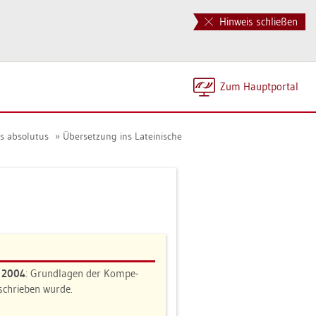
Hinweis schließen
Zum Haupt­por­tal
 ab­so­lu­tus
Über­set­zung ins La­tei­ni­sche
n 2004
: Grund­la­gen der Kom­pe­
e­schrie­ben wurde.