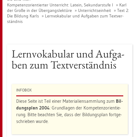
Kom­pe­tenz­ori­en­tier­ter Un­ter­richt: La­tein, Se­kun­dar­stu­fe I
Karl
der Große in der Über­gangs­lek­tü­re
Un­ter­richts­ein­heit
Text 2:
Die Bil­dung Karls
Lern­vo­ka­bu­lar und Auf­ga­ben zum Text­ver­
ständ­nis
Lern­vo­ka­bu­lar und Auf­ga­
ben zum Text­ver­ständ­nis
IN­FO­BOX
Diese Seite ist Teil einer Ma­te­ria­li­en­samm­lung zum
Bil­
dungs­plan 2004
: Grund­la­gen der Kom­pe­tenz­ori­en­tie­
rung. Bitte be­ach­ten Sie, dass der Bil­dungs­plan fort­ge­
schrie­ben wurde.