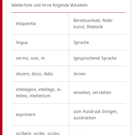
Wie­der­ho­le und lerne fol­gen­de Vo­ka­beln
Be­red­sam­keit, Re­de­
elo­quen­tia
kunst, Rhe­to­rik
lin­gua
Spra­che
sermo, onis, m.
(ge­spro­che­ne) Spra­che
dis­ce­re, disco, di­di­ci
ler­nen
in­tel­le­ge­re, in­tel­le­go, in­
ein­se­hen, ver­ste­hen
tel­le­xi, in­tel­lec­tum
zum Aus­druck brin­gen,
ex­pri­me­re
aus­drü­cken
scri­be­re, scri­bo, scrip­si,