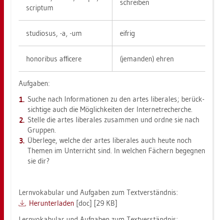
schrei­ben
scrip­tum
stu­dio­sus, -a, -um
eif­rig
ho­no­ri­bus af­fi­ce­re
(je­man­den) ehren
Auf­ga­ben:
Suche nach In­for­ma­tio­nen zu den artes li­be­ra­les; be­rück­
sich­ti­ge auch die Mög­lich­kei­ten der In­ter­net­re­cher­che.
Stel­le die artes li­be­ra­les zu­sam­men und ordne sie nach
Grup­pen.
Über­le­ge, wel­che der artes li­be­ra­les auch heute noch
The­men im Un­ter­richt sind. In wel­chen Fä­chern be­geg­nen
sie dir?
Lern­vo­ka­bu­lar und Auf­ga­ben zum Text­ver­ständ­nis:
Her­un­ter­la­den
[doc] [29 KB]
Lern­vo­ka­bu­lar und Auf­ga­ben zum Text­ver­ständ­nis: