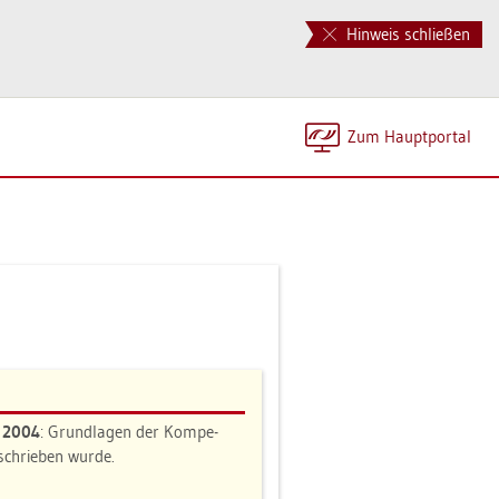
Hinweis schließen
Zum Haupt­por­tal
n 2004
: Grund­la­gen der Kom­pe­
e­schrie­ben wurde.