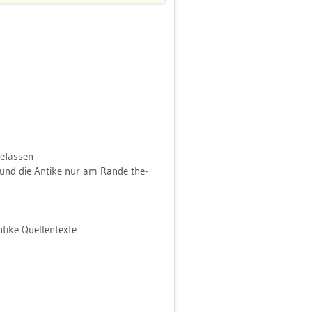
­fas­sen
n und die An­ti­ke nur am Rande the­
ti­ke Quel­len­tex­te