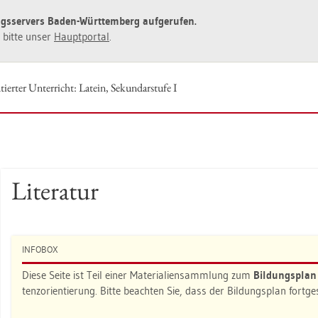
ngs­ser­vers Baden-Würt­tem­berg auf­ge­ru­fen.
ie bitte unser
Haupt­por­tal
.
ier­ter Un­ter­richt: La­tein, Se­kun­dar­stu­fe I
Li­te­ra­tur
IN­FO­BOX
Diese Seite ist Teil einer Ma­te­ria­li­en­samm­lung zum
Bil­dungs­pla
tenz­ori­en­tie­rung. Bitte be­ach­ten Sie, dass der Bil­dungs­plan fort­g