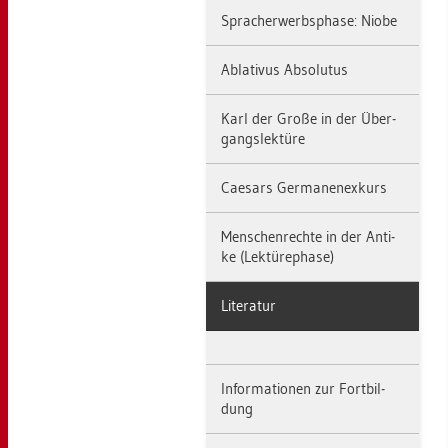
Sprach­er­werbs­pha­se: Niobe
Ab­la­ti­vus Ab­so­lu­tus
Karl der Große in der Über­
gangs­lek­tü­re
Cae­sars Ger­ma­nen­ex­kurs
Men­schen­rech­te in der An­ti­
ke (Lek­tü­re­pha­se)
Li­te­ra­tur
In­for­ma­tio­nen zur Fort­bil­
dung