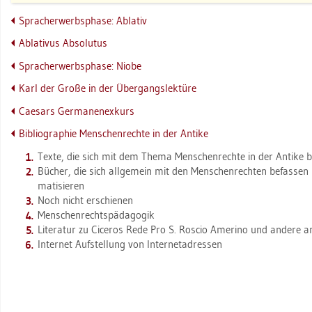
Sprach­er­werbs­pha­se: Ab­la­tiv
Ab­la­ti­vus Ab­so­lu­tus
Sprach­er­werbs­pha­se: Niobe
Karl der Große in der Über­gangs­lek­tü­re
Cae­sars Ger­ma­nen­ex­kurs
Bi­blio­gra­phie Men­schen­rech­te in der An­ti­ke
Texte, die sich mit dem Thema Men­schen­rech­te in der An­ti­ke be
Bü­cher, die sich all­ge­mein mit den Men­schen­rech­ten be­fas­se
ma­ti­sie­ren
Noch nicht er­schie­nen
Men­schen­rechts­päd­ago­gik
Li­te­ra­tur zu Ci­ce­ros Rede Pro S. Ro­scio Ame­ri­no und an­de­re an­
In­ter­net Auf­stel­lung von In­ter­net­adres­sen