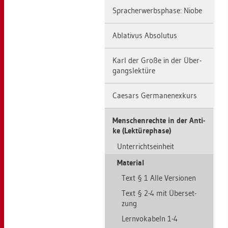
Sprach­er­werbs­pha­se: Niobe
Ab­la­ti­vus Ab­so­lu­tus
Karl der Große in der Über­
gangs­lek­tü­re
Cae­sars Ger­ma­nen­ex­kurs
Men­schen­rech­te in der An­ti­
ke (Lek­tü­re­pha­se)
Un­ter­richts­ein­heit
Ma­te­ri­al
Text § 1 Alle Ver­sio­nen
Text § 2-4 mit Über­set­
zung
Lern­vo­ka­beln 1-4