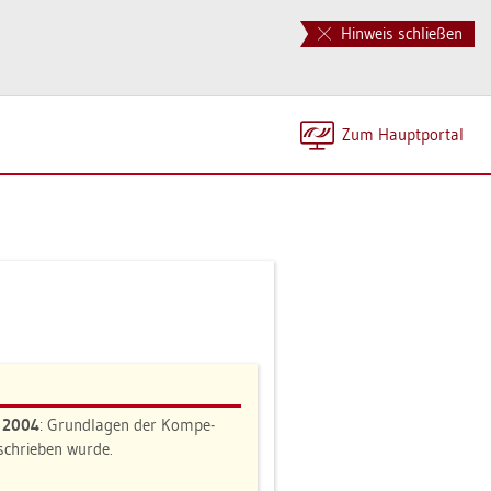
Hinweis schließen
Zum Haupt­por­tal
n 2004
: Grund­la­gen der Kom­pe­
e­schrie­ben wurde.