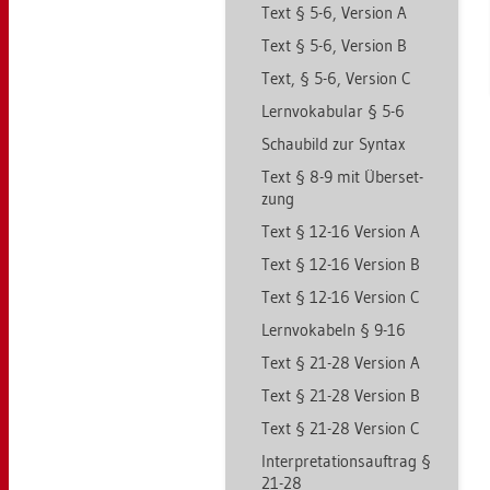
Text § 5-6, Ver­si­on A
Text § 5-6, Ver­si­on B
Text, § 5-6, Ver­si­on C
Lern­vo­ka­bu­lar § 5-6
Schau­bild zur Syn­tax
Text § 8-9 mit Über­set­
zung
Text § 12-16 Ver­si­on A
Text § 12-16 Ver­si­on B
Text § 12-16 Ver­si­on C
Lern­vo­ka­beln § 9-16
Text § 21-28 Ver­si­on A
Text § 21-28 Ver­si­on B
Text § 21-28 Ver­si­on C
In­ter­pre­ta­ti­ons­auf­trag §
21-28