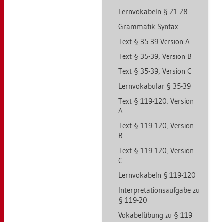
Lern­vo­ka­beln § 21-28
Gram­ma­tik-Syn­tax
Text § 35-39 Ver­si­on A
Text § 35-39, Ver­si­on B
Text § 35-39, Ver­si­on C
Lern­vo­ka­bu­lar § 35-39
Text § 119-120, Ver­si­on
A
Text § 119-120, Ver­si­on
B
Text § 119-120, Ver­si­on
C
Lern­vo­ka­beln § 119-120
In­ter­pre­ta­ti­ons­auf­ga­be zu
§ 119-20
Vo­ka­bel­übung zu § 119