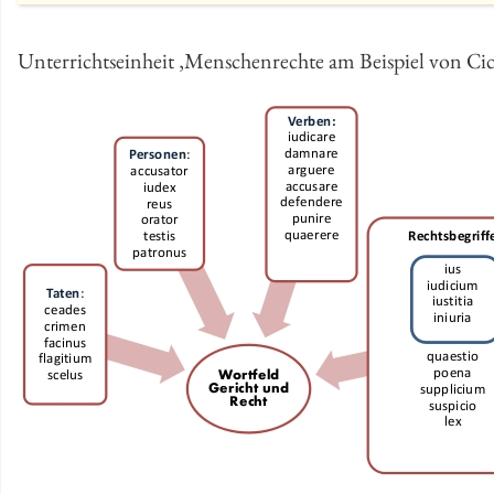
Un­ter­richts­ein­heit ‚Men­schen­rech­te am Bei­spiel von Ci