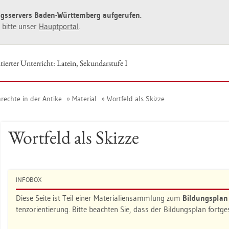
ngs­ser­vers Baden-Würt­tem­berg auf­ge­ru­fen.
ie bitte unser
Haupt­por­tal
.
ier­ter Un­ter­richt: La­tein, Se­kun­dar­stu­fe I
rech­te in der An­ti­ke
Ma­te­ri­al
Wort­feld als Skiz­ze
Wort­feld als Skiz­ze
IN­FO­BOX
Diese Seite ist Teil einer Ma­te­ria­li­en­samm­lung zum
Bil­dungs­pla
tenz­ori­en­tie­rung. Bitte be­ach­ten Sie, dass der Bil­dungs­plan fort­g