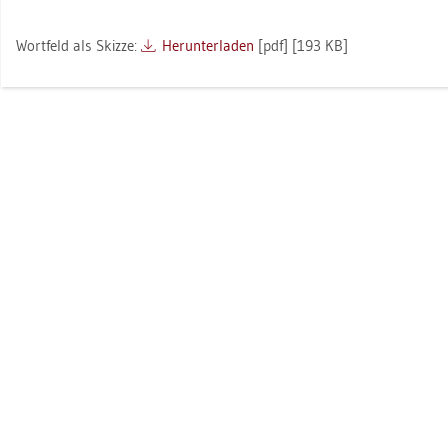
Wort­feld als Skiz­ze:
Her­un­ter­la­den
[pdf] [193 KB]