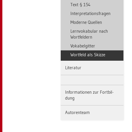
Text § 154
In­ter­pre­ta­ti­ons­fra­gen
Mo­der­ne Quel­len
Lern­vo­ka­bu­lar nach
Wort­fel­dern
Vo­ka­bel­git­ter
Wort­feld als Skiz­ze
Li­te­ra­tur
In­for­ma­tio­nen zur Fort­bil­
dung
Au­to­ren­team