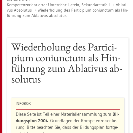
Kom­pe­tenz­ori­en­tier­ter Un­ter­richt: La­tein, Se­kun­dar­stu­fe I
Ab­la­ti­
vus Ab­so­lu­tus
Wie­der­ho­lung des Par­ti­ci­pi­um co­ni­unc­tum als Hin­
füh­rung zum Ab­la­ti­vus ab­so­lu­tus
Wie­der­ho­lung des Par­ti­ci­
pi­um co­ni­unc­tum als Hin­
füh­rung zum Ab­la­ti­vus ab­
so­lu­tus
IN­FO­BOX
Diese Seite ist Teil einer Ma­te­ria­li­en­samm­lung zum
Bil­
dungs­plan 2004
: Grund­la­gen der Kom­pe­tenz­ori­en­tie­
rung. Bitte be­ach­ten Sie, dass der Bil­dungs­plan fort­ge­