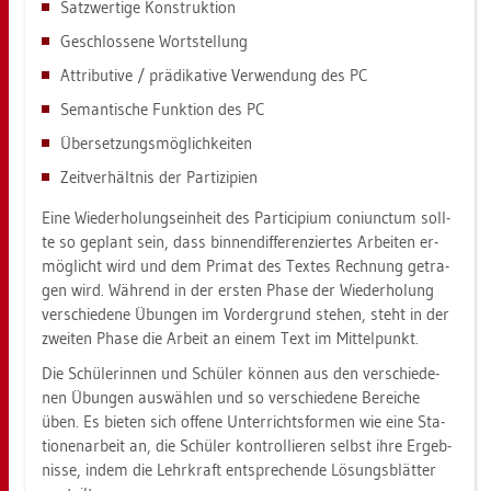
Satz­wer­ti­ge Kon­struk­ti­on
Ge­schlos­se­ne Wort­stel­lung
At­tri­bu­ti­ve / prä­di­ka­ti­ve Ver­wen­dung des PC
Se­man­ti­sche Funk­ti­on des PC
Über­set­zungs­mög­lich­kei­ten
Zeit­ver­hält­nis der Par­ti­zi­pi­en
Eine Wie­der­ho­lungs­ein­heit des Par­ti­ci­pi­um co­ni­unc­tum soll­
te so ge­plant sein, dass bin­nen­dif­fe­ren­zier­tes Ar­bei­ten er­
mög­licht wird und dem Pri­mat des Tex­tes Rech­nung ge­tra­
gen wird. Wäh­rend in der ers­ten Phase der Wie­der­ho­lung
ver­schie­de­ne Übun­gen im Vor­der­grund ste­hen, steht in der
zwei­ten Phase die Ar­beit an einem Text im Mit­tel­punkt.
Die Schü­le­rin­nen und Schü­ler kön­nen aus den ver­schie­de­
nen Übun­gen aus­wäh­len und so ver­schie­de­ne Be­rei­che
üben. Es bie­ten sich of­fe­ne Un­ter­richts­for­men wie eine Sta­
tio­nen­ar­beit an, die Schü­ler kon­trol­lie­ren selbst ihre Er­geb­
nis­se, indem die Lehr­kraft ent­spre­chen­de Lö­sungs­blät­ter