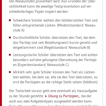
nen Ni­veau­stu­fen prä­sen­tiert wird. Aus Grün­den der Über­
sicht­lich­keit kann die je­wei­li­ge Text­prä­sen­ta­ti­on auf ver­
schie­den­far­bi­ges Pa­pier ko­piert wer­den:
Schwä­che­re Schü­ler wäh­len den teil­über­setz­ten Text und
fül­len ent­spre­chen­de Lü­cken. (Min­dest­stan­dard: Ni­veau­
stu­fe A)
Durch­schnitt­li­che Schü­ler über­set­zen den Text, bei dem
das Par­ti­zip und sein Be­zie­hungs­wort kur­siv ge­setzt und
ein­ge­klam­mert sind (Re­gel­stan­dard: Ni­veau­stu­fe B)
Leis­tungs­star­ke Schü­ler über­set­zen den Text und ach­ten
be­son­ders auf eine ge­lun­ge­ne Über­set­zung der Par­ti­zi­pi­
en (Ex­per­ten­stan­dard: Ni­veau­stu­fe C)
Wirk­lich sehr gute Schü­ler kön­nen den Text als Lü­cken­
text wäh­len, bei dem sie, ehe sie den Text über­set­zen, zu­
erst die Par­ti­zi­pi­en an die rich­ti­ge Stel­le set­zen (Ad­ditum)
Der Text­ar­beit vor­aus geht eine even­tu­ell als Haus­auf­ga­be
zu der Stun­de ge­stell­te
Übung zu Par­ti­zi­pi­en
, bei der
auch aus zwei Auf­ga­ben­ty­pen aus­ge­wählt wer­den kann.