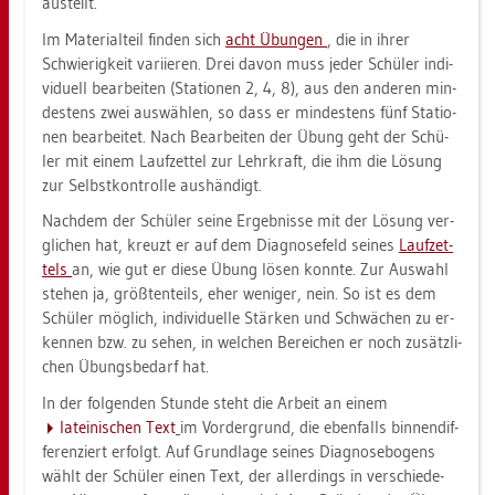
aus­teilt.
Im Ma­te­ri­al­teil fin­den sich
acht Übun­gen
, die in ihrer
Schwie­rig­keit va­ri­ie­ren. Drei davon muss jeder Schü­ler in­di­
vi­du­ell be­ar­bei­ten (Sta­tio­nen 2, 4, 8), aus den an­de­ren min­
des­tens zwei aus­wäh­len, so dass er min­des­tens fünf Sta­tio­
nen be­ar­bei­tet. Nach Be­ar­bei­ten der Übung geht der Schü­
ler mit einem Lauf­zet­tel zur Lehr­kraft, die ihm die Lö­sung
zur Selbst­kon­trol­le aus­hän­digt.
Nach­dem der Schü­ler seine Er­geb­nis­se mit der Lö­sung ver­
gli­chen hat, kreuzt er auf dem Dia­gno­se­feld sei­nes
Lauf­zet­
tels
an, wie gut er diese Übung lösen konn­te. Zur Aus­wahl
ste­hen ja, größ­ten­teils, eher we­ni­ger, nein. So ist es dem
Schü­ler mög­lich, in­di­vi­du­el­le Stär­ken und Schwä­chen zu er­
ken­nen bzw. zu sehen, in wel­chen Be­rei­chen er noch zu­sätz­li­
chen Übungs­be­darf hat.
In der fol­gen­den Stun­de steht die Ar­beit an einem
la­tei­ni­schen Text
im Vor­der­grund, die eben­falls bin­nen­dif­
fe­ren­ziert er­folgt. Auf Grund­la­ge sei­nes Dia­gno­se­bo­gens
wählt der Schü­ler einen Text, der al­ler­dings in ver­schie­de­