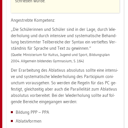
schrie­ben wurde.
An­ge­streb­te Kom­pe­tenz:
„Die Schü­le­rin­nen und Schü­ler sind in der Lage, durch Wie­
der­ho­lung und durch in­ten­si­ve und sys­te­ma­ti­sche Be­hand­
lung be­stimm­ter Teil­be­rei­che der Syn­tax ein ver­tief­tes Ver­
ständ­nis für Spra­che und Text zu ge­win­nen.“
(Quel­le: Mi­nis­te­ri­um für Kul­tus, Ju­gend und Sport, Bil­dungs­plan
2004. All­ge­mein bil­den­des Gym­na­si­um, S. 164)
Der Er­ar­bei­tung des Ab­la­ti­vus ab­so­lu­tus soll­te eine in­ten­si­
ve und sys­te­ma­ti­sche Wie­der­ho­lung des Par­ti­ci­pi­um co­ni­
unc­tum vor­aus­ge­hen. So wer­den die Re­geln für das PC ge­
fes­tigt, gleich­zei­tig aber auch die Par­al­le­li­tät zum Ab­la­ti­vus
ab­so­lu­tus vor­be­rei­tet. Bei der Wie­der­ho­lung soll­te auf fol­
gen­de Be­rei­che ein­ge­gan­gen wer­den:
Bil­dung PPP – PPA
Ab­la­tiv­for­men