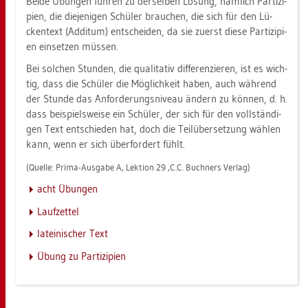
Beide Übun­gen füh­ren zu der­sel­ben Lö­sung, näm­lich Par­ti­zi­
pi­en, die die­je­ni­gen Schü­ler brau­chen, die sich für den Lü­
cken­text (Ad­ditum) ent­schei­den, da sie zu­erst diese Par­ti­zi­pi­
en ein­set­zen müs­sen.
Bei sol­chen Stun­den, die qua­li­ta­tiv dif­fe­ren­zie­ren, ist es wich­
tig, dass die Schü­ler die Mög­lich­keit haben, auch wäh­rend
der Stun­de das An­for­de­rungs­ni­veau än­dern zu kön­nen, d. h.
dass bei­spiels­wei­se ein Schü­ler, der sich für den voll­stän­di­
gen Text ent­schie­den hat, doch die Teil­über­set­zung wäh­len
kann, wenn er sich über­for­dert fühlt.
(Quel­le: Prima-Aus­ga­be A, Lek­ti­on 29 ,C.C. Buch­ners Ver­lag)
acht Übun­gen
Lauf­zet­tel
la­tei­ni­scher Text
Übung zu Par­ti­zi­pi­en