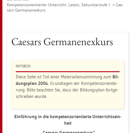
Kom­pe­tenz­ori­en­tier­ter Un­ter­richt: La­tein, Se­kun­dar­stu­fe I
Cae­
sars Ger­ma­nen­ex­kurs
Cae­sars Ger­ma­nen­ex­kurs
IN­FO­BOX
Diese Seite ist Teil einer Ma­te­ria­li­en­samm­lung zum
Bil­
dungs­plan 2004
: Grund­la­gen der Kom­pe­tenz­ori­en­tie­
rung. Bitte be­ach­ten Sie, dass der Bil­dungs­plan fort­ge­
schrie­ben wurde.
Ein­füh­rung in die kom­pe­tenz­ori­en­tier­te Un­ter­richts­ein­
heit
„Cae­sars Ger­ma­nen­ex­kurs“