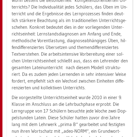
Worin be­steht die Be­son­der­heit kom­pe­tenz­ori­en­tier­ten Un­
ter­richts? Die In­di­vi­dua­li­tät jedes Schü­lers, das Üben im Un­
ter­richt und die Er­geb­nis­se des Lern­pro­zes­ses fin­den deut­
lich stär­ke­re Be­ach­tung als im tra­di­tio­nel­len Un­ter­richts­ge­
sche­hen. Kon­kret be­deu­tet dies in der vor­lie­gen­den Un­ter­
richts­ein­heit: Lern­stands­dia­gno­sen am An­fang und Ende,
me­tho­di­sche Vor­ent­las­tung, dia­gno­se­ab­hän­gi­ges Üben, hil­
fen­dif­fe­ren­zier­tes Über­set­zen und the­men­dif­fe­ren­zier­tes
Text­ver­ste­hen. Die ar­beits­in­ten­si­ve Vor­be­rei­tung einer sol­
chen Un­ter­richts­ein­heit schließt aus, dass ein Leh­ren­der den
ge­sam­ten La­tein­un­ter­richt nach die­sem Mo­dell struk­tu­
riert. Da es zudem jeden Ler­nen­den in sehr in­ten­si­ver Weise
for­dert, emp­fiehlt sich ein Wech­sel zwi­schen Ein­hei­ten dif­fe­
ren­zier­ten und kol­lek­ti­ven Un­ter­richts.
Die vor­ge­stell­te Un­ter­richts­ein­heit wurde 2010 in einer 9.
Klas­se im An­schluss an die Lehr­buch­pha­se er­probt. Die
Lern­grup­pe von 17 Schü­lern be­such­te jede Woche zwei Dop­
pel­stun­den La­tein. Diese Schü­ler hat­ten zuvor drei Jahre
lang mit dem Lehr­werk „prima B“ ge­ar­bei­tet und fes­tig­ten
nun ihren Wort­schatz mit „adeo-NORM“, ein Grund­wort­