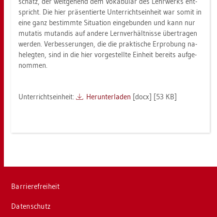
schatz, der weit­ge­hend dem Vo­ka­bu­lar des Lehr­werks ent­
spricht. Die hier prä­sen­tier­te Un­ter­richts­ein­heit war somit in
eine ganz be­stimm­te Si­tua­ti­on ein­ge­bun­den und kann nur
mu­ta­tis mutan­dis auf an­de­re Lern­ver­hält­nis­se über­tra­gen
wer­den. Ver­bes­se­run­gen, die die prak­ti­sche Er­pro­bung na­
he­leg­ten, sind in die hier vor­ge­stell­te Ein­heit be­reits auf­ge­
nom­men.
Un­ter­richts­ein­heit:
Her­un­ter­la­den
[docx] [53 KB]
Bar­rie­re­frei­heit
Da­ten­schutz