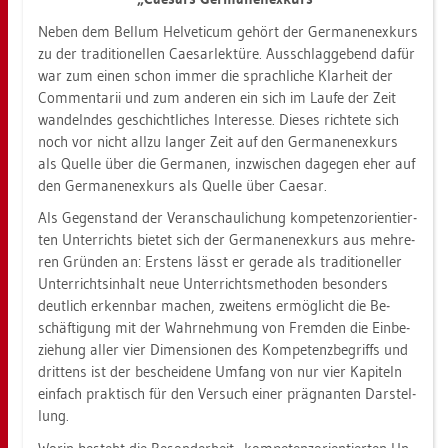
Neben dem Bel­lum Hel­ve­ti­cum ge­hört der Ger­ma­nen­ex­kurs
zu der tra­di­tio­nel­len Caesar­lektüre. Aus­schlag­ge­bend dafür
war zum einen schon immer die sprach­li­che Klar­heit der
Com­men­ta­rii und zum an­de­ren ein sich im Laufe der Zeit
wan­deln­des ge­schicht­li­ches In­ter­es­se. Die­ses rich­te­te sich
noch vor nicht allzu lan­ger Zeit auf den Ger­ma­nen­ex­kurs
als Quel­le über die Ger­ma­nen, in­zwi­schen da­ge­gen eher auf
den Ger­ma­nen­ex­kurs als Quel­le über Cae­sar.
Als Ge­gen­stand der Ver­an­schau­li­chung kom­pe­tenz­ori­en­tier­
ten Un­ter­richts bie­tet sich der Ger­ma­nen­ex­kurs aus meh­re­
ren Grün­den an: Ers­tens lässt er ge­ra­de als tra­di­tio­nel­ler
Un­ter­richts­in­halt neue Un­ter­richts­me­tho­den be­son­ders
deut­lich er­kenn­bar ma­chen, zwei­tens er­mög­licht die Be­
schäf­ti­gung mit der Wahr­neh­mung von Frem­den die Ein­be­
zie­hung aller vier Di­men­sio­nen des Kom­pe­tenz­be­griffs und
drit­tens ist der be­schei­de­ne Um­fang von nur vier Ka­pi­teln
ein­fach prak­tisch für den Ver­such einer prä­gnan­ten Dar­stel­
lung.